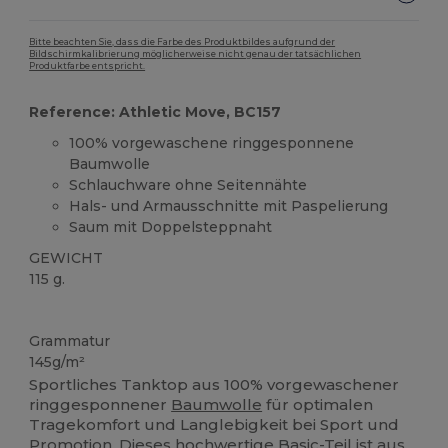
Bitte beachten Sie, dass die Farbe des Produktbildes aufgrund der
Bildschirmkalibrierung möglicherweise nicht genau der tatsächlichen
Produktfarbe entspricht.
Reference: Athletic Move, BC157
100% vorgewaschene ringgesponnene
Baumwolle
Schlauchware ohne Seitennähte
Hals- und Armausschnitte mit Paspelierung
Saum mit Doppelsteppnaht
GEWICHT
115 g.
Anpassbar
Grammatur
145g/m²
Sportliches Tanktop aus 100% vorgewaschener
ringgesponnener
Baumwolle
für optimalen
Tragekomfort und Langlebigkeit bei Sport und
Promotion. Dieses hochwertige Basic-Teil ist aus