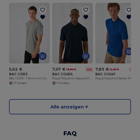
5,62 €
7,07 €
7,83 €
19,80 €
12,55 €
-64%
-38%
B&C CG153
B&C CGHEA
B&C CGSAF
B&C CG153 - T-Shirt mit V-Ausschnitt - TU006
Piqué Poloshirt Heavymill PU422
Piqué Poloshirt Safran PU409
+7 Farben
+1 Farben
Alle anzeigen
FAQ