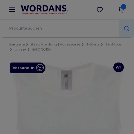
×
Wordans App
App holen
Bessere Preise in der App!
Startseite
Basic Kleidung | Accessoires
T-Shirts
Tanktops
Unisex
B&C CG155
W1
Versand in