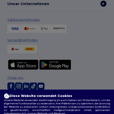
Unser Unternehmen
Zahlungsmethoden
Versandmethoden
Folge uns
Diese Website verwendet Cookies
2026. Alle Rechte vorbehalten
Unsere Website verwendet sowohl eigene als auch Cookies von Drittanbietern, um die
Allgemeine Geschäftsbedingungen
|
Personalisierungsrichtlinien
|
allgemeine Funktionalität zu verbessern, Ihre Präferenzen zu speichern, die Leistung
Datenschutzbestimmungen
|
Cookie-Richtlinie
|
Site Map
der Website zu analysieren und ein reibungsloses und personalisiertes Surferlebnis
zu gewährleisten, einschließlich maßgeschneidertem Inhalt, optimierten
Interaktionen mit unserer Website und Werbung.