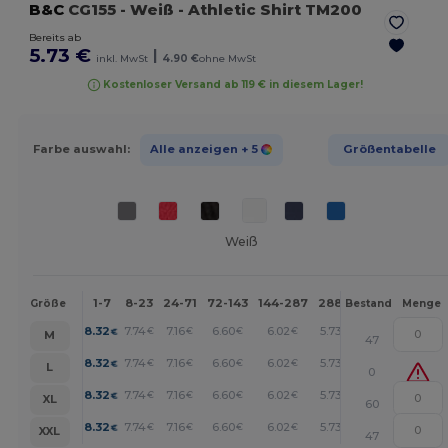
B&C
CG155
- Weiß
- Athletic Shirt TM200
Bereits ab
5.73 €
|
inkl. MwSt
4.90 €
ohne MwSt
Kostenloser Versand ab 119 € in diesem Lager!
Farbe auswahl:
Alle anzeigen
+ 5
Größentabelle
Weiß
1-7
8-23
24-71
72-143
144-287
288 +
Mehr
Größe
Bestand
Menge
+
8.32
7.74
7.16
6.60
6.02
5.73
€
€
€
€
€
€
M
47
+
8.32
7.74
7.16
6.60
6.02
5.73
€
€
€
€
€
€
L
0
+
8.32
7.74
7.16
6.60
6.02
5.73
€
€
€
€
€
€
XL
60
+
8.32
7.74
7.16
6.60
6.02
5.73
€
€
€
€
€
€
XXL
47