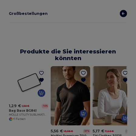
Großbestellungen
Produkte die Sie interessieren
könnten
1,29 €
1,50 €
-14%
Bag Base BG841
MOLLE UTILITY SUBLIMATION PATCH
+1 Farben
5,56 €
5,17 €
13,06 €
7,20 €
-57%
-28%
Malfini Premium 700
TH Clothes 30125