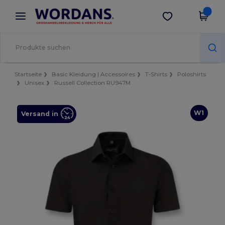
×
Wordans App
App holen
Bessere Preise in der App!
Startseite
Basic Kleidung | Accessoires
T-Shirts
Poloshirts
Unisex
Russell Collection RU947M
W1
Versand in