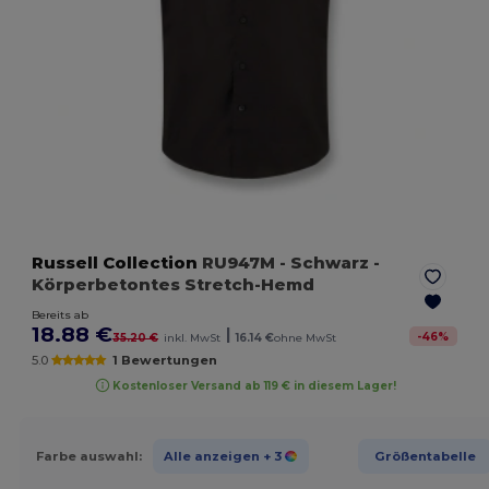
Russell Collection
RU947M
- Schwarz
-
Körperbetontes Stretch-Hemd
Bereits ab
18.88 €
|
-
46
%
35.20 €
inkl. MwSt
16.14 €
ohne MwSt
5.0
1 Bewertungen
Kostenloser Versand ab 119 € in diesem Lager!
Farbe auswahl:
Alle anzeigen
+ 3
Größentabelle