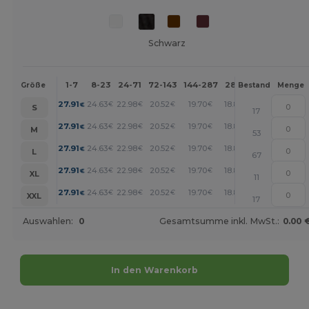
Schwarz
1-7
8-23
24-71
72-143
144-287
288 +
Mehr
Größe
Bestand
Menge
+
27.91
24.63
22.98
20.52
19.70
18.88
€
€
€
€
€
€
S
17
+
27.91
24.63
22.98
20.52
19.70
18.88
€
€
€
€
€
€
M
53
+
27.91
24.63
22.98
20.52
19.70
18.88
€
€
€
€
€
€
L
67
+
27.91
24.63
22.98
20.52
19.70
18.88
€
€
€
€
€
€
XL
11
+
27.91
24.63
22.98
20.52
19.70
18.88
€
€
€
€
€
€
XXL
17
Auswahlen:
0
Gesamtsumme inkl. MwSt.:
0.00 
In den Warenkorb
Jetzt konfigurieren!