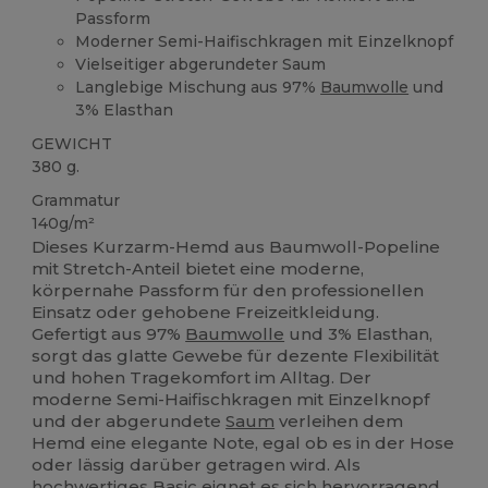
Passform
Moderner Semi-Haifischkragen mit Einzelknopf
Vielseitiger abgerundeter Saum
Langlebige Mischung aus 97%
Baumwolle
und
3% Elasthan
GEWICHT
380 g.
Grammatur
140g/m²
Dieses Kurzarm-Hemd aus Baumwoll-Popeline
mit Stretch-Anteil bietet eine moderne,
körpernahe Passform für den professionellen
Einsatz oder gehobene Freizeitkleidung.
Gefertigt aus 97%
Baumwolle
und 3% Elasthan,
sorgt das glatte Gewebe für dezente Flexibilität
und hohen Tragekomfort im Alltag. Der
moderne Semi-Haifischkragen mit Einzelknopf
und der abgerundete
Saum
verleihen dem
Hemd eine elegante Note, egal ob es in der Hose
oder lässig darüber getragen wird. Als
hochwertiges Basic eignet es sich hervorragend