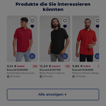
Produkte die Sie interessieren
könnten
9,14 €
12,69 €
9,86 €
16,60 €
23,20 €
17,95 €
-45%
-45%
-45%
Russell RU569M
Russell RU577M
Russell RU599M
Komfortabler Klassischer Baumwollpolo
Better Poloshirt Herren
Poloshirt Herren Übergrößen
+8 Farben
+8 Farben
+10 Farben
Alle anzeigen