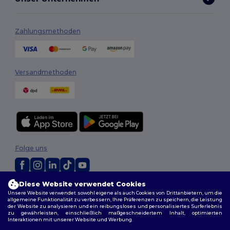
Zahlungsmethoden
Versandmethoden
Folge uns
Diese Website verwendet Cookies
2026. Alle Rechte vorbehalten
Unsere Website verwendet sowohl eigene als auch Cookies von Drittanbietern, um die
Allgemeine Geschäftsbedingungen
|
Personalisierungsrichtlinien
|
allgemeine Funktionalität zu verbessern, Ihre Präferenzen zu speichern, die Leistung
Datenschutzbestimmungen
|
Cookie-Richtlinie
|
Site Map
der Website zu analysieren und ein reibungsloses und personalisiertes Surferlebnis
zu gewährleisten, einschließlich maßgeschneidertem Inhalt, optimierten
Interaktionen mit unserer Website und Werbung.