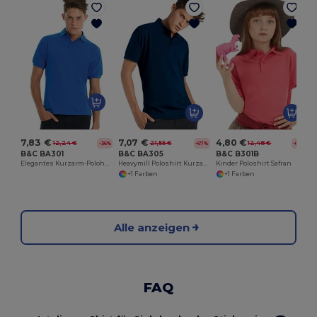
P
7,83 €
7,07 €
4,80 €
12,24 €
21,55 €
12,48 €
-36%
-67%
-62%
B&C BA301
B&C BA305
B&C B301B
Elegantes Kurzarm-Polohemd mit Knopfleiste
Heavymill Poloshirt Kurzarm
Kinder Poloshirt Safran
+1 Farben
+1 Farben
Alle anzeigen
FAQ