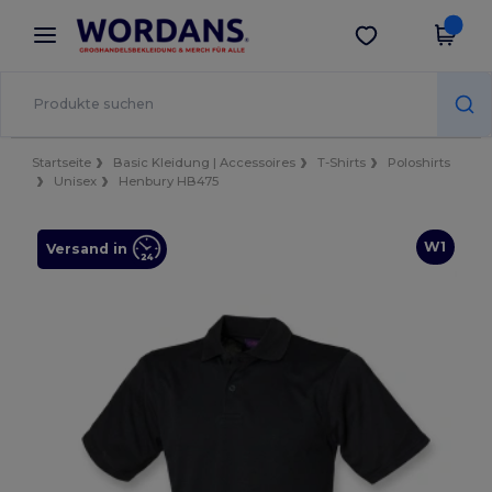
×
Wordans App
App holen
Bessere Preise in der App!
Startseite
Basic Kleidung | Accessoires
T-Shirts
Poloshirts
Unisex
Henbury HB475
W1
Versand in