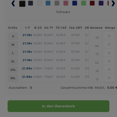
Schwarz
1-7
8-23
24-71
72-143
144-287
288 +
Mehr
Größe
Bestand
Menge
+
21.18
19.06
16.94
14.82
13.76
12.71
€
€
€
€
€
€
S
55
+
21.18
19.06
16.94
14.82
13.76
12.71
€
€
€
€
€
€
M
84
+
21.18
19.06
16.94
14.82
13.76
12.71
€
€
€
€
€
€
L
77
+
21.18
19.06
16.94
14.82
13.76
12.71
€
€
€
€
€
€
XL
64
+
21.99
19.80
17.60
15.40
14.30
13.19
€
€
€
€
€
€
2XL
55
+
21.99
19.80
17.60
15.40
14.30
13.19
€
€
€
€
€
€
3XL
15
Auswahlen:
0
Gesamtsumme inkl. MwSt.:
0.00 
In den Warenkorb