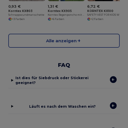
0,93 €
1,31 €
6,72 €
Korntex KX803
Korntex KX905
KORNTEX KX100
Schnappwundmanschette
Korntex Regenponcho mit Kapuze
SAFETY VEST FOR KIDS WITH ZIPPER
+3 Farben
+6 Farben
+2 Farben
Alle anzeigen
FAQ
Ist dies für Siebdruck oder Stickerei
geeignet?
Läuft es nach dem Waschen ein?