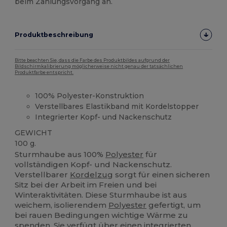
beim Zahlungsvorgang an.
Produktbeschreibung
Bitte beachten Sie, dass die Farbe des Produktbildes aufgrund der
Bildschirmkalibrierung möglicherweise nicht genau der tatsächlichen
Produktfarbe entspricht.
100% Polyester-Konstruktion
Verstellbares Elastikband mit Kordelstopper
Integrierter Kopf- und Nackenschutz
GEWICHT
100 g.
Sturmhaube aus 100%
Polyester
für
vollständigen Kopf- und Nackenschutz.
Verstellbarer
Kordelzug
sorgt für einen sicheren
Sitz bei der Arbeit im Freien und bei
Winteraktivitäten. Diese Sturmhaube ist aus
weichem, isolierendem
Polyester
gefertigt, um
bei rauen Bedingungen wichtige Wärme zu
spenden. Sie verfügt über einen integrierten