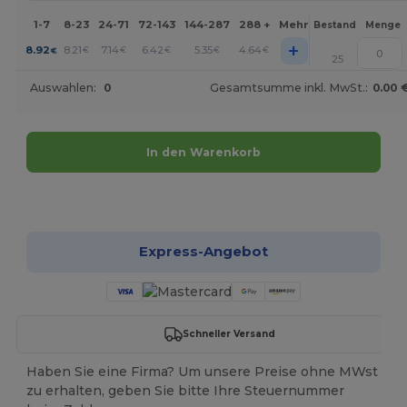
1-7
8-23
24-71
72-143
144-287
288 +
Mehr
Bestand
Menge
+
8.92
8.21
7.14
6.42
5.35
4.64
€
€
€
€
€
€
25
Auswahlen:
0
Gesamtsumme inkl. MwSt.:
0.00 
In den Warenkorb
Jetzt konfigurieren!
Express-Angebot
Schneller Versand
Haben Sie eine Firma? Um unsere Preise ohne MWst
zu erhalten, geben Sie bitte Ihre Steuernummer