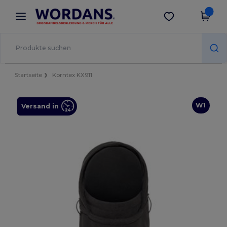
×
Wordans App
App holen
Bessere Preise in der App!
Startseite
Korntex KX911
W1
Versand in