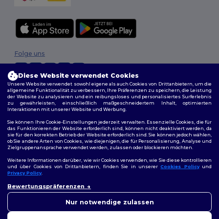
Folge uns
Diese Website verwendet Cookies
Unsere Website verwendet sowohl eigene als auch Cookies von Drittanbietern, um die
allgemeine Funktionalität zu verbessern, Ihre Präferenzen zu speichern, die Leistung
2026. Alle Rechte vorbehalten
der Website zu analysieren und ein reibungsloses und personalisiertes Surferlebnis
Allgemeine Geschäftsbedingungen
|
Personalisierungsrichtlinien
|
zu gewährleisten, einschließlich maßgeschneidertem Inhalt, optimierten
Datenschutzbestimmungen
|
Cookie-Richtlinie
|
Site Map
Interaktionen mit unserer Website und Werbung.
Sie können Ihre Cookie-Einstellungen jederzeit verwalten. Essenzielle Cookies, die für
das Funktionieren der Website erforderlich sind, können nicht deaktiviert werden, da
sie für den korrekten Betrieb der Website erforderlich sind. Sie können jedoch wählen,
ob Sie andere Arten von Cookies, wie diejenigen, die für Personalisierung, Analyse und
Zielgruppenansprache verwendet werden, zulassen oder blockieren möchten.
Weitere Informationen darüber, wie wir Cookies verwenden, wie Sie diese kontrollieren
und über Cookies von Drittanbietern, finden Sie in unserer
Cookies Policy
und
Privacy Policy
.
👋
Hallo
Bewertungspräferenzen
Wenn Sie Fragen oder
Bedenken haben, können Sie
Nur notwendige zulassen
uns jederzeit kontaktieren.
Unser Chatbot ist hier, um