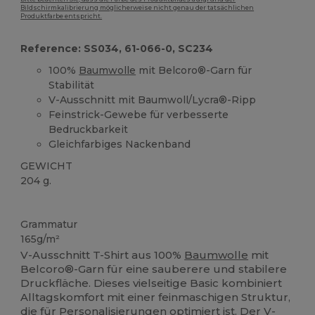
Bildschirmkalibrierung möglicherweise nicht genau der tatsächlichen
Produktfarbe entspricht.
Reference: SS034, 61-066-0, SC234
100%
Baumwolle
mit Belcoro®-Garn für
Stabilität
V-Ausschnitt mit Baumwoll/Lycra®-Ripp
Feinstrick-Gewebe für verbesserte
Bedruckbarkeit
Gleichfarbiges Nackenband
GEWICHT
204 g.
Anpassbar
Hoher Bestand
Grammatur
165g/m²
V-Ausschnitt T-Shirt aus 100%
Baumwolle
mit
Belcoro®-Garn für eine sauberere und stabilere
Druckfläche. Dieses vielseitige Basic kombiniert
Alltagskomfort mit einer feinmaschigen Struktur,
die für Personalisierungen optimiert ist. Der V-