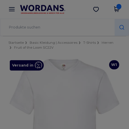
×
Wordans App
App holen
Bessere Preise in der App!
Startseite
Basic Kleidung | Accessoires
T-Shirts
Herren
Fruit of the Loom SC22V
W1
Versand in