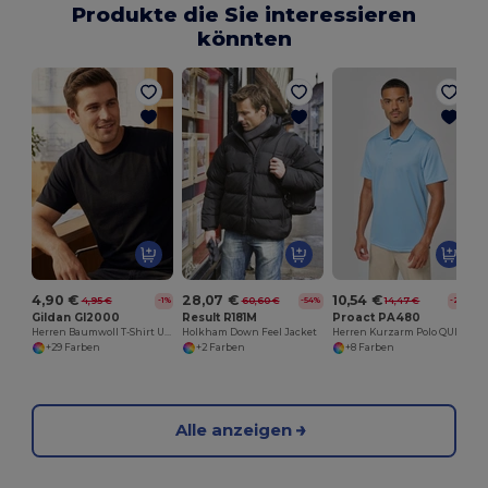
Produkte die Sie interessieren
könnten
4,90 €
28,07 €
10,54 €
4,95 €
60,60 €
14,47 €
-1%
-54%
-27%
Gildan GI2000
Result R181M
Proact PA480
Herren Baumwoll T-Shirt Ultra
Holkham Down Feel Jacket
Herren Kurzarm Polo QUICK DRY®
+29 Farben
+2 Farben
+8 Farben
Alle anzeigen