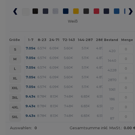
Weiß
1-7
8-23
24-71
72-143
144-287
288 +
Mehr
Größe
Bestand
Menge
+
7.05
6.57
6.09
5.60
5.11
4.87
€
€
€
€
€
€
S
420
+
7.05
6.57
6.09
5.60
5.11
4.87
€
€
€
€
€
€
M
1440
+
7.05
6.57
6.09
5.60
5.11
4.87
€
€
€
€
€
€
L
4228
+
7.05
6.57
6.09
5.60
5.11
4.87
€
€
€
€
€
€
XL
2870
+
7.05
6.57
6.09
5.60
5.11
4.87
€
€
€
€
€
€
XXL
1061
+
9.43
8.78
8.13
7.48
6.83
6.51
€
€
€
€
€
€
3XL
186
+
9.43
8.78
8.13
7.48
6.83
6.51
€
€
€
€
€
€
4XL
17
+
9.43
8.78
8.13
7.48
6.83
6.51
€
€
€
€
€
€
5XL
87
Auswahlen:
0
Gesamtsumme inkl. MwSt.:
0.00 