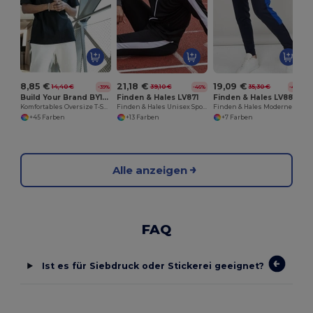
8,85 €
21,18 €
19,09 €
14,40 €
39,10 €
35,30 €
-39%
-46%
-46%
Build Your Brand BY102
Finden & Hales LV871
Finden & Hales LV881
Komfortables Oversize T-Shirt für Herren
Finden & Hales Unisex Sportjacke Komfort
Finden & Hales Moderne Sporthose mit Reißverschlusstaschen
+45 Farben
+13 Farben
+7 Farben
Alle anzeigen
FAQ
Ist es für Siebdruck oder Stickerei geeignet?