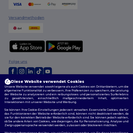
Versandmethoden
Folge uns
Diese Website verwendet Cookies
2026. Alle Rechte vorbehalten
Unsere Website verwendet sowohl eigene als auch Cookies von Drittanbietern, um die
Allgemeine Geschäftsbedingungen
|
Personalisierungsrichtlinien
|
allgemeine Funktionalität zu verbessern, Ihre Präferenzen zu speichern, die Leistung
der Website zu analysieren und ein reibungsloses und personalisiertes Surferlebnis
Datenschutzbestimmungen
|
Cookie-Richtlinie
|
Site Map
zu gewährleisten, einschließlich maßgeschneidertem Inhalt, optimierten
Interaktionen mit unserer Website und Werbung.
Sie können Ihre Cookie-Einstellungen jederzeit verwalten. Essenzielle Cookies, die für
das Funktionieren der Website erforderlich sind, können nicht deaktiviert werden, da
sie für den korrekten Betrieb der Website erforderlich sind. Sie können jedoch wählen,
ob Sie andere Arten von Cookies, wie diejenigen, die für Personalisierung, Analyse und
Zielgruppenansprache verwendet werden, zulassen oder blockieren möchten.
Weitere Informationen darüber, wie wir Cookies verwenden, wie Sie diese kontrollieren