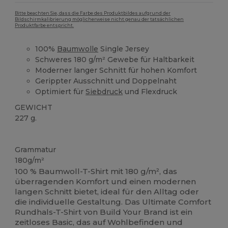
Bitte beachten Sie, dass die Farbe des Produktbildes aufgrund der
Bildschirmkalibrierung möglicherweise nicht genau der tatsächlichen
Produktfarbe entspricht.
100%
Baumwolle
Single Jersey
Schweres 180 g/m² Gewebe für Haltbarkeit
Moderner langer Schnitt für hohen Komfort
Gerippter Ausschnitt und Doppelnaht
Optimiert für
Siebdruck
und Flexdruck
GEWICHT
227 g.
Anpassbar
Grammatur
180g/m²
100 % Baumwoll-T-Shirt mit 180 g/m², das
überragenden Komfort und einen modernen
langen Schnitt bietet, ideal für den Alltag oder
die individuelle Gestaltung. Das Ultimate Comfort
Rundhals-T-Shirt von Build Your Brand ist ein
zeitloses Basic, das auf Wohlbefinden und