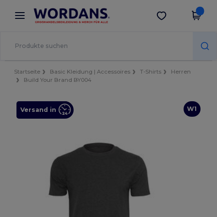
×
Wordans App
App holen
Bessere Preise in der App!
Startseite
Basic Kleidung | Accessoires
T-Shirts
Herren
Build Your Brand BY004
W1
Versand in