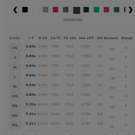
Holzkohle
1-7
8-23
24-71
72-143
144-287
288 +
Mehr
Größe
Bestand
Menge
+
9.89
9.09
7.91
7.12
5.93
5.14
€
€
€
€
€
€
XS
99
+
9.89
9.09
7.91
7.12
5.93
5.14
€
€
€
€
€
€
S
101
+
9.89
9.09
7.91
7.12
5.93
5.14
€
€
€
€
€
€
M
122
+
9.89
9.09
7.91
7.12
5.93
5.14
€
€
€
€
€
€
L
230
+
9.89
9.09
7.91
7.12
5.93
5.14
€
€
€
€
€
€
XL
119
+
9.89
9.09
7.91
7.12
5.93
5.14
€
€
€
€
€
€
2XL
117
+
11.32
10.42
9.06
8.15
6.79
5.88
€
€
€
€
€
€
3XL
68
+
11.32
10.42
9.06
8.15
6.79
5.88
€
€
€
€
€
€
4XL
42
+
11.32
10.42
9.06
8.15
6.79
5.88
€
€
€
€
€
€
5XL
38