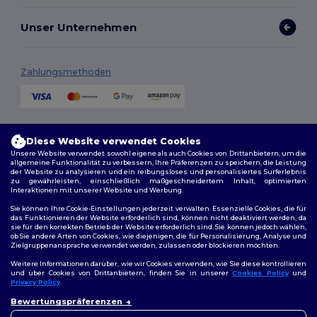
Unser Unternehmen
Zahlungsmethoden
Versandmethoden
Diese Website verwendet Cookies
Unsere Website verwendet sowohl eigene als auch Cookies von Drittanbietern, um die
allgemeine Funktionalität zu verbessern, Ihre Präferenzen zu speichern, die Leistung
der Website zu analysieren und ein reibungsloses und personalisiertes Surferlebnis
zu gewährleisten, einschließlich maßgeschneidertem Inhalt, optimierten
Interaktionen mit unserer Website und Werbung.
Sie können Ihre Cookie-Einstellungen jederzeit verwalten. Essenzielle Cookies, die für
das Funktionieren der Website erforderlich sind, können nicht deaktiviert werden, da
sie für den korrekten Betrieb der Website erforderlich sind. Sie können jedoch wählen,
Folge uns
ob Sie andere Arten von Cookies, wie diejenigen, die für Personalisierung, Analyse und
Zielgruppenansprache verwendet werden, zulassen oder blockieren möchten.
Weitere Informationen darüber, wie wir Cookies verwenden, wie Sie diese kontrollieren
und über Cookies von Drittanbietern, finden Sie in unserer
Cookies Policy
und
Privacy Policy
.
2026. Alle Rechte vorbehalten
Bewertungspräferenzen
Allgemeine Geschäftsbedingungen
|
Personalisierungsrichtlinien
|
Datenschutzbestimmungen
|
Cookie-Richtlinie
|
Site Map