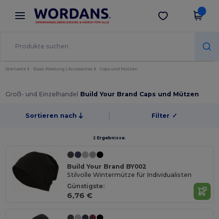
×
Wordans App
App holen
Bessere Preise in der App!
Startseite
Basic Kleidung | Accessoires
Caps und Mützen
Groß- und Einzelhandel
Build Your Brand Caps und Mützen
Sortieren nach
Filter
✓
2 Ergebnisse.
Build Your Brand BY002
Stilvolle Wintermütze für Individualisten
Günstigste:
6,76 €