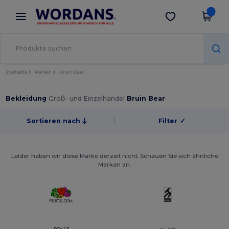
×
Wordans App
App holen
Bessere Preise in der App!
Startseite
Marken
Bruin Bear
Bekleidung
Groß- und Einzelhandel
Bruin Bear
Sortieren nach
Filter
✓
Leider haben wir diese Marke derzeit nicht. Schauen Sie sich ähnliche
Marken an.