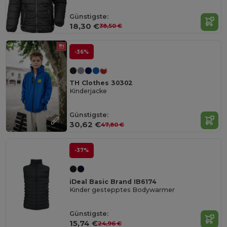
Günstigste:
18,30 €
38,50 €
-36%
TH Clothes 30302
Kinderjacke
Günstigste:
30,62 €
47,80 €
-37%
iDeal Basic Brand IB6174
Kinder gestepptes Bodywarmer
Günstigste:
15,74 €
24,96 €