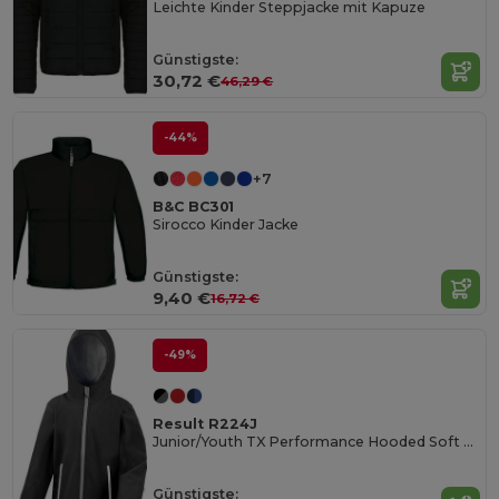
Leichte Kinder Steppjacke mit Kapuze
Günstigste:
30,72 €
46,29 €
-44%
+7
B&C BC301
Sirocco Kinder Jacke
Günstigste:
9,40 €
16,72 €
-49%
Result R224J
Junior/Youth TX Performance Hooded Soft Shell Jacke
Günstigste: