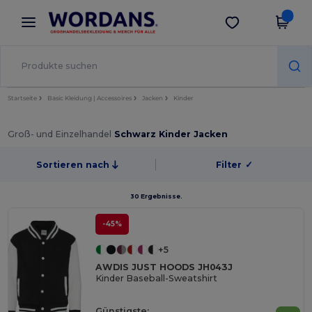
×
Wordans App
App holen
Bessere Preise in der App!
Startseite
Basic Kleidung | Accessoires
Jacken
Kinder
Groß- und Einzelhandel
Schwarz Kinder Jacken
Sortieren nach
Filter
✓
30 Ergebnisse.
-45%
+5
AWDIS JUST HOODS JH043J
Kinder Baseball-Sweatshirt
Günstigste: