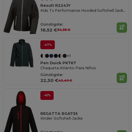
Result R224JY
Kids Tx Performance Hooded Softshell Jacket
Günstigste:
16,52 €
34,38 €
-47%
+1
Pen Duick PK767
Chaqueta Atlantic Para Niños
Günstigste:
22,30 €
42,40 €
-41%
REGATTA RGA735
Kinder-Softshell-Jacke