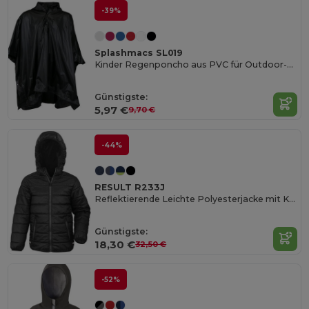
-39%
Splashmacs SL019
Kinder Regenponcho aus PVC für Outdoor-Abenteuer
Günstigste:
5,97 €
9,70 €
-44%
RESULT R233J
Reflektierende Leichte Polyesterjacke mit Kapuze
Günstigste:
18,30 €
32,50 €
-52%