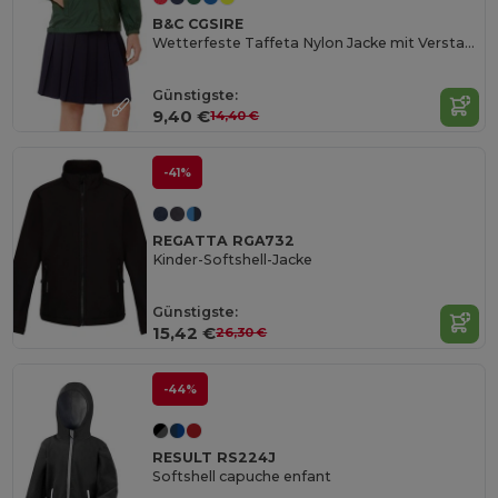
B&C CGSIRE
Wetterfeste Taffeta Nylon Jacke mit Verstaubarer Kapuze
Günstigste:
9,40 €
14,40 €
-41%
REGATTA RGA732
Kinder-Softshell-Jacke
Günstigste:
15,42 €
26,30 €
-44%
RESULT RS224J
Softshell capuche enfant