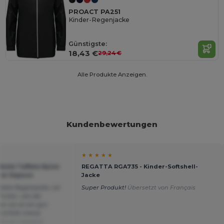
PROACT PA251
Kinder-Regenjacke
Günstigste:
18,43 €
29,24 €
Alle Produkte Anzeigen.
Kundenbewertungen
★ ★ ★ ★ ★
este Taffeta Nylon
REGATTA RGA735 - Kinder-Softshell-
rer Kapuze
Jacke
itete Regenjacke, sie
Super Produkt!
Übersetzt von Français
Futter, wie die
r sie ist ein gut
erfüllt meine
zt von Español