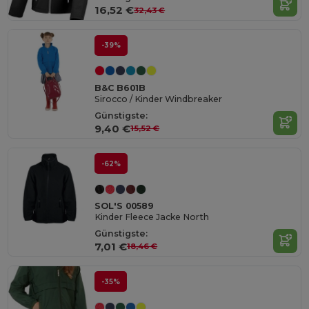
16,52 €
32,43 €
-39%
B&C B601B
Sirocco / Kinder Windbreaker
Günstigste:
9,40 €
15,52 €
-62%
SOL'S 00589
Kinder Fleece Jacke North
Günstigste:
7,01 €
18,46 €
-35%