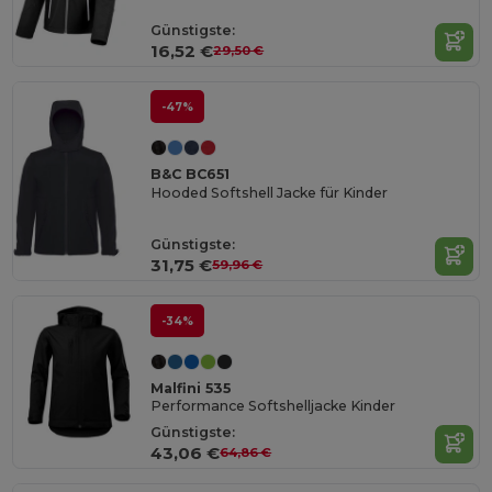
Günstigste:
16,52 €
29,50 €
-47%
B&C BC651
Hooded Softshell Jacke für Kinder
Günstigste:
31,75 €
59,96 €
-34%
Malfini 535
Performance Softshelljacke Kinder
Günstigste:
43,06 €
64,86 €