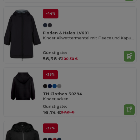
-44%
Finden & Hales LV691
Kinder Allwettermantel mit Fleece und Kapuze
Günstigste:
56,36 €
100,30 €
-38%
TH Clothes 30294
Kinderjacken
Günstigste:
16,74 €
27,21 €
-37%