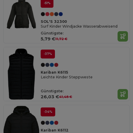
-51%
SOL'S 32300
Surf Kinder Windjacke Wasserabweisend
Günstigste:
5,79 €
11,72 €
-37%
Kariban K6115
Leichte Kinder Steppweste
Günstigste:
26,03 €
41,48 €
-34%
Kariban K6112