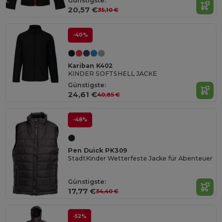
Günstigste:
20,57 €
35,10 €
-40%
Kariban K402
KINDER SOFTSHELL JACKE
Günstigste:
24,61 €
40,85 €
-48%
Pen Duick PK309
StadtKinder Wetterfeste Jacke für Abenteuer
Günstigste:
17,77 €
34,40 €
-52%