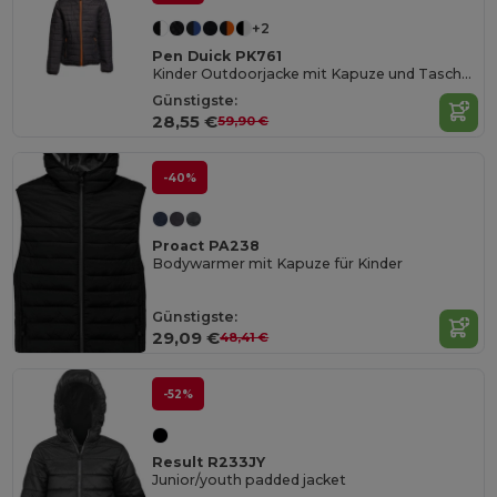
+2
Pen Duick PK761
Kinder Outdoorjacke mit Kapuze und Taschen
Günstigste:
28,55 €
59,90 €
-40%
Proact PA238
Bodywarmer mit Kapuze für Kinder
Günstigste:
29,09 €
48,41 €
-52%
Result R233JY
Junior/youth padded jacket