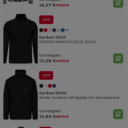
16,37 €
29,80 €
-44%
+1
Kariban K920
KINDER MIKROFLEECE JACKE
Günstigste:
13,08 €
23,32 €
-42%
Kariban K6102
Kinder Outdoor Windjacke mit Verstaubarer Kapuze
Günstigste:
10,89 €
18,70 €