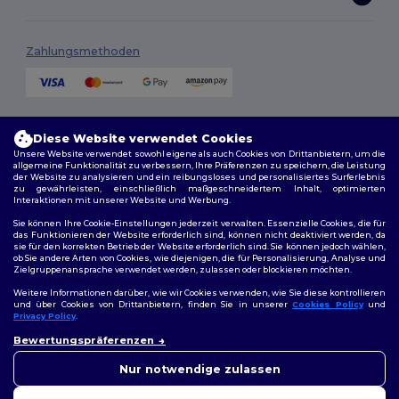
Zahlungsmethoden
Versandmethoden
Diese Website verwendet Cookies
Unsere Website verwendet sowohl eigene als auch Cookies von Drittanbietern, um die
allgemeine Funktionalität zu verbessern, Ihre Präferenzen zu speichern, die Leistung
der Website zu analysieren und ein reibungsloses und personalisiertes Surferlebnis
zu gewährleisten, einschließlich maßgeschneidertem Inhalt, optimierten
Interaktionen mit unserer Website und Werbung.
Sie können Ihre Cookie-Einstellungen jederzeit verwalten. Essenzielle Cookies, die für
das Funktionieren der Website erforderlich sind, können nicht deaktiviert werden, da
sie für den korrekten Betrieb der Website erforderlich sind. Sie können jedoch wählen,
Folge uns
ob Sie andere Arten von Cookies, wie diejenigen, die für Personalisierung, Analyse und
Zielgruppenansprache verwendet werden, zulassen oder blockieren möchten.
Weitere Informationen darüber, wie wir Cookies verwenden, wie Sie diese kontrollieren
und über Cookies von Drittanbietern, finden Sie in unserer
Cookies Policy
und
Privacy Policy
.
2026. Alle Rechte vorbehalten
👋
Hallo
Allgemeine Geschäftsbedingungen
|
Personalisierungsrichtlinien
|
Bewertungspräferenzen
Wenn Sie Fragen oder
Datenschutzbestimmungen
|
Cookie-Richtlinie
|
Site Map
Bedenken haben, können Sie
Nur notwendige zulassen
uns jederzeit kontaktieren.
Unser Chatbot ist hier, um