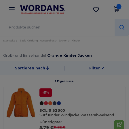
×
Wordans App
App holen
Bessere Preise in der App!
Startseite
Basic Kleidung | Accessoires
Jacken
Kinder
Groß- und Einzelhandel
Orange Kinder Jacken
Sortieren nach
Filter
✓
2 Ergebnisse.
-51%
SOL'S 32300
Surf Kinder Windjacke Wasserabweisend
Günstigste:
5,79 €
11,72 €