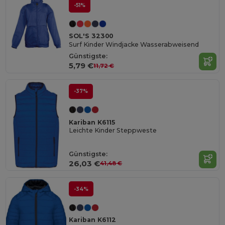
-51%
SOL'S 32300
Surf Kinder Windjacke Wasserabweisend
Günstigste:
5,79 €
11,72 €
-37%
Kariban K6115
Leichte Kinder Steppweste
Günstigste:
26,03 €
41,48 €
-34%
Kariban K6112