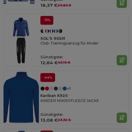
16,37 €
29,80 €
-71%
SOL'S 90301
Club-Trainingsanzug für Kinder
Günstigste:
12,64 €
43,16 €
-44%
+1
Kariban K920
KINDER MIKROFLEECE JACKE
Günstigste:
13,08 €
23,32 €