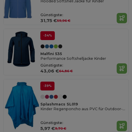
Hooded Softshell Jacke für Kinder
Günstigste:
31,75 €
59,96 €
-34%
Malfini 535
Performance Softshelljacke Kinder
Günstigste:
43,06 €
64,86 €
-39%
Splashmacs SL019
Kinder Regenponcho aus PVC für Outdoor-Abenteuer
Günstigste:
5,97 €
9,70 €