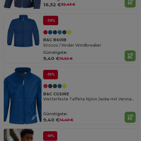
16,52 €
32,43 €
-39%
B&C B601B
Sirocco / Kinder Windbreaker
Günstigste:
9,40 €
15,52 €
-35%
B&C CGSIRE
Wetterfeste Taffeta Nylon Jacke mit Verstaubarer Kapuze
Günstigste:
9,40 €
14,40 €
-41%