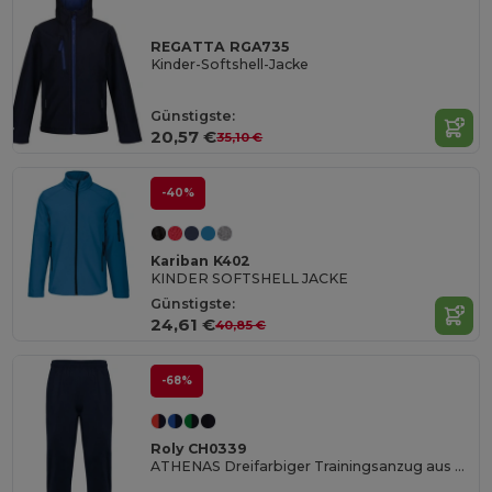
REGATTA RGA735
Kinder-Softshell-Jacke
Günstigste:
20,57 €
35,10 €
-40%
Kariban K402
KINDER SOFTSHELL JACKE
Günstigste:
24,61 €
40,85 €
-68%
Roly CH0339
ATHENAS Dreifarbiger Trainingsanzug aus Acetat mit samtigem Futter