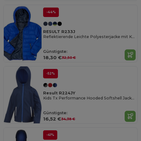
-44%
RESULT R233J
Reflektierende Leichte Polyesterjacke mit Kapuze
Günstigste:
18,30 €
32,50 €
-52%
Result R224JY
Kids Tx Performance Hooded Softshell Jacket
Günstigste:
16,52 €
34,38 €
-41%