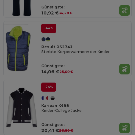
Günstigste:
10,92 €
34,28 €
-44%
Result RS234J
Sterbte Körperwärmerin der Kinder
Günstigste:
14,06 €
25,00 €
-24%
Kariban K498
Kinder-College Jacke
Günstigste:
20,41 €
26,80 €