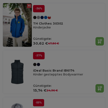
-36%
TH Clothes 30302
Kinderjacke
Günstigste:
30,62 €
47,80 €
-37%
iDeal Basic Brand IB6174
Kinder gestepptes Bodywarmer
Günstigste:
15,74 €
24,96 €
-55%