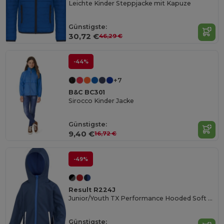
Leichte Kinder Steppjacke mit Kapuze
Günstigste:
30,72 €
46,29 €
-44%
+7
B&C BC301
Sirocco Kinder Jacke
Günstigste:
9,40 €
16,72 €
-49%
Result R224J
Junior/Youth TX Performance Hooded Soft Shell Jacke
Günstigste: