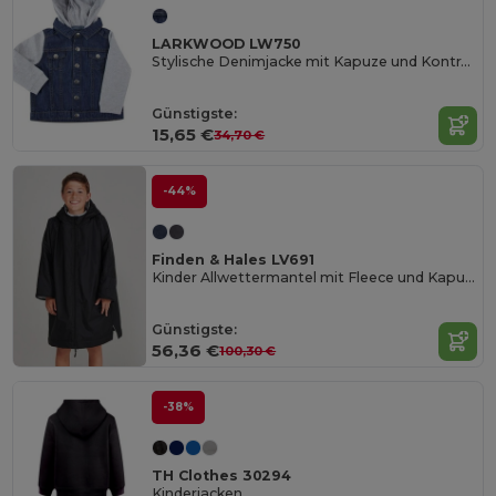
LARKWOOD LW750
Stylische Denimjacke mit Kapuze und Kontrastärmeln
Günstigste:
15,65 €
34,70 €
-44%
Finden & Hales LV691
Kinder Allwettermantel mit Fleece und Kapuze
Günstigste:
56,36 €
100,30 €
-38%
TH Clothes 30294
Kinderjacken