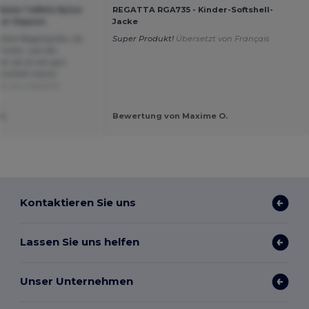
este Taffeta Nylon
REGATTA RGA735 - Kinder-Softshell-
rer Kapuze
Jacke
itete Regenjacke, sie
Super Produkt!
Übersetzt von Français
Futter, wie die
r sie ist ein gut
erfüllt meine
zt von Español
.
SL
Bewertung von Maxime O.
Kontaktieren Sie uns
Lassen Sie uns helfen
Unser Unternehmen