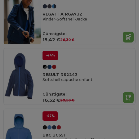
REGATTA RGA732
Kinder-Softshell-Jacke
Günstigste:
15,42 €
26,30 €
-44%
RESULT RS224J
Softshell capuche enfant
Günstigste:
16,52 €
29,50 €
-47%
B&C BC651