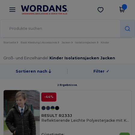
×
Wordans App
App holen
Bessere Preise in der App!
Startseite
Basic Kleidung | Accessoires
Jacken
Isolationsjacken
Kinder
Groß- und Einzelhandel
Kinder Isolationsjacken Jacken
Sortieren nach
Filter
✓
2 Ergebnisse.
-44%
RESULT R233J
Reflektierende Leichte Polyesterjacke mit Kapuze
Günstigste: