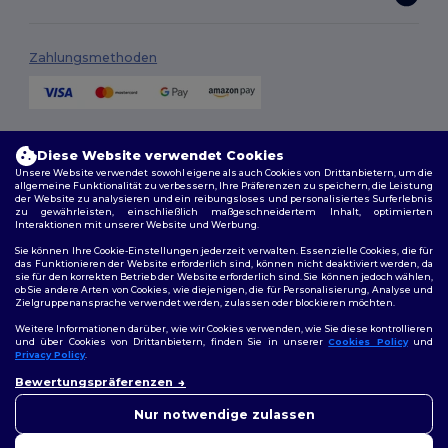
Zahlungsmethoden
Versandmethoden
Diese Website verwendet Cookies
Unsere Website verwendet sowohl eigene als auch Cookies von Drittanbietern, um die
allgemeine Funktionalität zu verbessern, Ihre Präferenzen zu speichern, die Leistung
der Website zu analysieren und ein reibungsloses und personalisiertes Surferlebnis
zu gewährleisten, einschließlich maßgeschneidertem Inhalt, optimierten
Interaktionen mit unserer Website und Werbung.
Sie können Ihre Cookie-Einstellungen jederzeit verwalten. Essenzielle Cookies, die für
das Funktionieren der Website erforderlich sind, können nicht deaktiviert werden, da
sie für den korrekten Betrieb der Website erforderlich sind. Sie können jedoch wählen,
Folge uns
ob Sie andere Arten von Cookies, wie diejenigen, die für Personalisierung, Analyse und
Zielgruppenansprache verwendet werden, zulassen oder blockieren möchten.
Weitere Informationen darüber, wie wir Cookies verwenden, wie Sie diese kontrollieren
und über Cookies von Drittanbietern, finden Sie in unserer
Cookies Policy
und
Privacy Policy
.
2026. Alle Rechte vorbehalten
👋
Hallo
Allgemeine Geschäftsbedingungen
|
Personalisierungsrichtlinien
|
Bewertungspräferenzen
Wenn Sie Fragen oder
Datenschutzbestimmungen
|
Cookie-Richtlinie
|
Site Map
Bedenken haben, können Sie
Nur notwendige zulassen
uns jederzeit kontaktieren.
Unser Chatbot ist hier, um