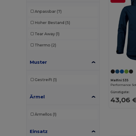
Anpassbar
(7)
Hoher Bestand
(5)
Tear Away
(1)
Thermo
(2)
Muster
Gestreift
(1)
Malfini 535
Performance Sof
Günstigste:
Ärmel
43,06 
Ärmellos
(1)
Einsatz