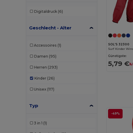
Digitaldruck
(6)
Geschlecht - Alter
SOL'S 32300
Accessoires
(1)
Damen
(95)
Günstigste:
5,79 €
11
Herren
(293)
Kinder
(26)
Unisex
(117)
Typ
-49%
3 in 1
(1)