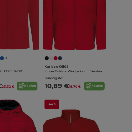
+1
0
Kariban K6102
OFLEECE JACKE
Kinder Outdoor Windjacke mit Verstaubarer Kapuze
Günstigste:
€
10,89 €
Kaufen
Kaufen
23,32 €
18,70 €
-44%