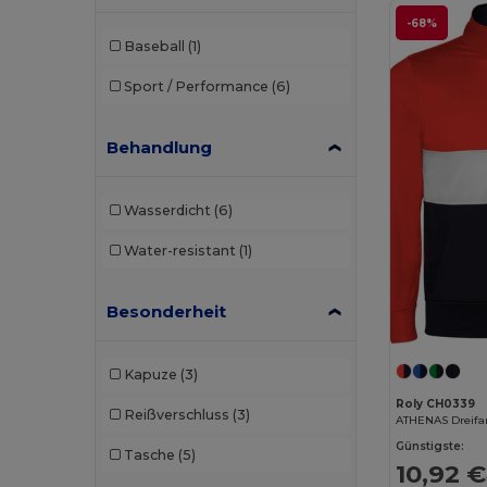
-68%
Baseball
(1)
Sport / Performance
(6)
Behandlung
Wasserdicht
(6)
Water-resistant
(1)
Besonderheit
Kapuze
(3)
Roly CH0339
Reißverschluss
(3)
Günstigste:
Tasche
(5)
10,92 €