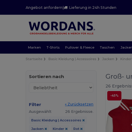
Angebot anfordern
|
Lieferung in 24h Stunden
Marken
T-Shirts
Pullover & Fleece
Taschen
Jacke
Startseite
Basic Kleidung | Accessoires
Jacken
Kinder
Groß- u
Sortieren nach
26 Ergebnis
-45%
Filter
« Zurücksetzen
Ausgewählt
26 Ergebnisse.
Basic Kleidung | Accessoires
Jacken
Kinder
Rot