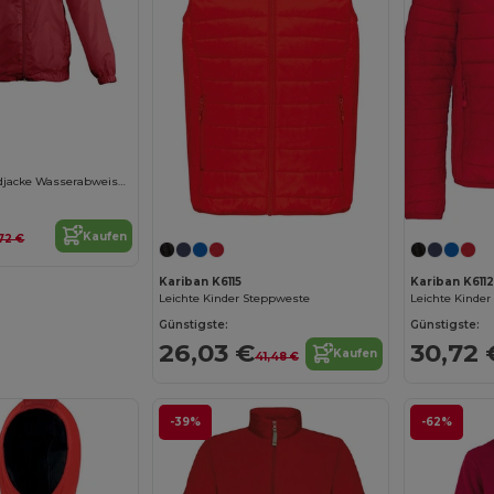
Surf Kinder Windjacke Wasserabweisend
Kaufen
,72 €
Kariban K6115
Kariban K6112
Leichte Kinder Steppweste
Leichte Kinder
Günstigste:
Günstigste:
26,03 €
30,72 
Kaufen
41,48 €
-39%
-62%