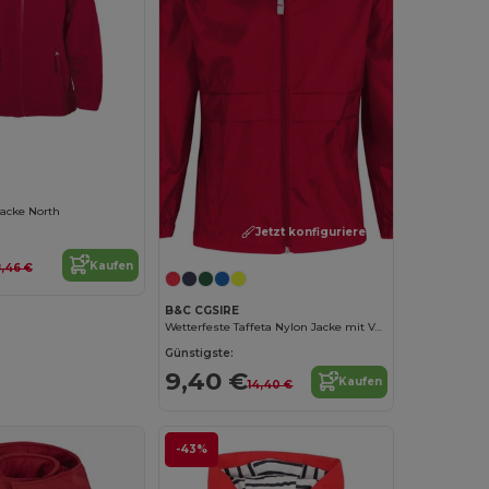
Jacke North
Jetzt konfigurieren!
Kaufen
8,46 €
B&C CGSIRE
Wetterfeste Taffeta Nylon Jacke mit Verstaubarer Kapuze
Günstigste:
9,40 €
Kaufen
14,40 €
-43%