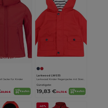
Jetzt konfigurieren!
Larkwood LW035
ll Jacke für Kinder
Larkwood Kinder Regenjacke mit Streifenfutter
Günstigste:
€
19,83 €
Kaufen
Kaufen
59,96 €
34,70 €
-40%