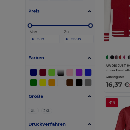
Preis
Von
Zu
€
€
Farben
AWDIS JUST H
Kinder Baseball
Günstigste:
16,37 €
Größe
-51%
XL
2XL
Druckverfahren