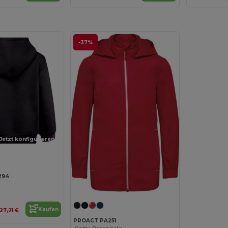
-37%
Jetzt konfigurieren!
294
Kaufen
27,21 €
PROACT PA251