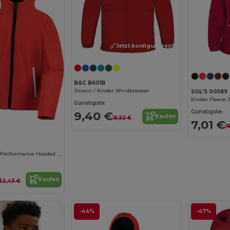
Jetzt konfigurieren!
B&C B601B
Sirocco / Kinder Windbreaker
SOL'S 00589
Kinder Fleece 
Günstigste:
Günstigste:
9,40 €
Kaufen
15,52 €
7,01 €
1
Junior/Youth TX Performance Hooded Soft Shell Jacke
Kaufen
32,43 €
-44%
-47%