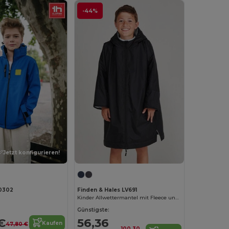
-44%
Jetzt konfigurieren!
30302
Finden & Hales LV691
Kinder Allwettermantel mit Fleece und Kapuze
Günstigste:
€
56,36
Kaufen
47,80 €
100,30