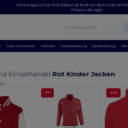
Unsere App ist live! 10 € Rabatt ab 80 € mit dem Code APP1
Preise in der App!
n
Caps und Mützen
Hemden
Arbeitskleidung
Sportkleidung
Meh
nd Einzelhandel
Rot Kinder Jacken
se.
-71%
-44%