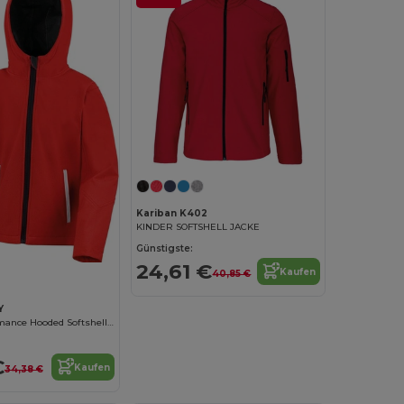
Kariban K402
KINDER SOFTSHELL JACKE
Günstigste:
24,61 €
Kaufen
40,85 €
Y
Kids Tx Performance Hooded Softshell Jacket
€
Kaufen
34,38 €