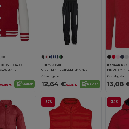
+5
OODS JH043J
SOL'S 90301
Kariban K92
-Sweatshirt
Club-Trainingsanzug für Kinder
KINDER MIKR
Günstigste:
Günstigste:
12,64 €
13,08 
Kaufen
Kaufen
29,80 €
43,16 €
-37%
-34%