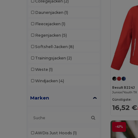
Collegejacken
(2)
Daunenjacken
(1)
Fleecejacken
(1)
Regenjacken
(5)
Softshell-Jacken
(8)
Trainingsjacken
(2)
Weste
(1)
Windjacken
(4)
Result R224J
Marken
Günstigste:
16,52 €
-41%
AWDis Just Hoods
(1)