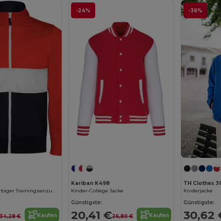
-24%
-36%
Kariban K498
TH Clothes 
ATHENAS Dreifarbiger Trainingsanzug aus Acetat mit samtigem Futter
Kinder-College Jacke
Kinderjacke
Günstigste:
Günstigste:
20,41 €
30,62 
Kaufen
Kaufen
34,28 €
26,80 €