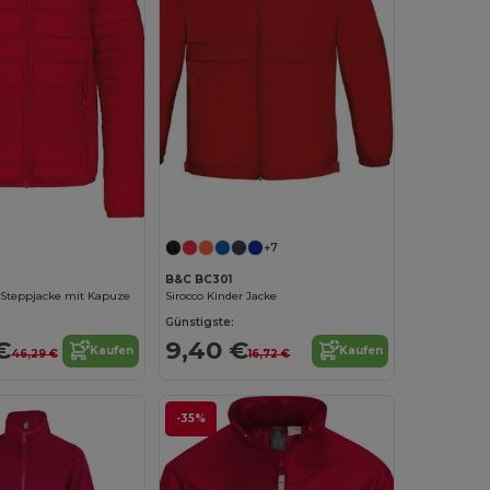
Jetzt konfigurieren!
+7
B&C BC301
 Steppjacke mit Kapuze
Sirocco Kinder Jacke
Günstigste:
€
9,40 €
Kaufen
Kaufen
46,29 €
16,72 €
-35%