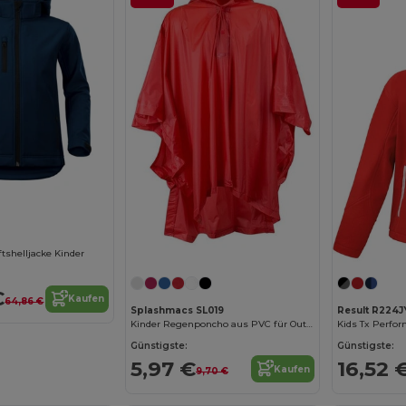
tshelljacke Kinder
€
Kaufen
64,86 €
Splashmacs SL019
Result R224J
Kinder Regenponcho aus PVC für Outdoor-Abenteuer
Günstigste:
Günstigste:
5,97 €
16,52 
Kaufen
9,70 €