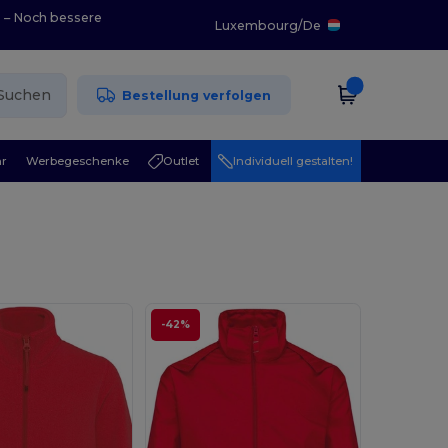
0 – Noch bessere
Luxembourg
/
De
Suchen
Bestellung verfolgen
r
Werbegeschenke
Outlet
Individuell gestalten!
-42%