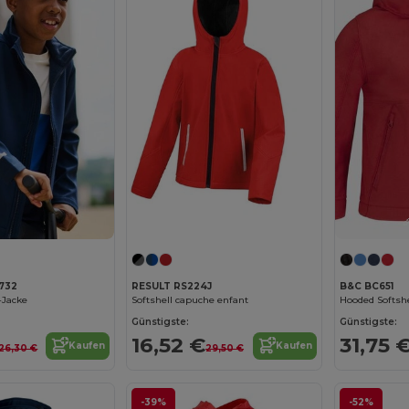
732
RESULT RS224J
B&C BC651
-Jacke
Softshell capuche enfant
Hooded Softshe
Günstigste:
Günstigste:
16,52 €
31,75 
Kaufen
Kaufen
26,30 €
29,50 €
-39%
-52%