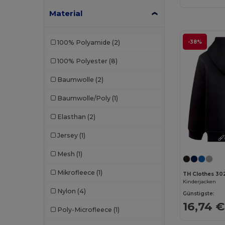
Material
-38%
100% Polyamide
(2)
100% Polyester
(8)
Baumwolle
(2)
Baumwolle/Poly
(1)
Elasthan
(2)
Jersey
(1)
Mesh
(1)
Mikrofleece
(1)
TH Clothes 30
Kinderjacken
Nylon
(4)
Günstigste:
16,74 €
Poly-Microfleece
(1)