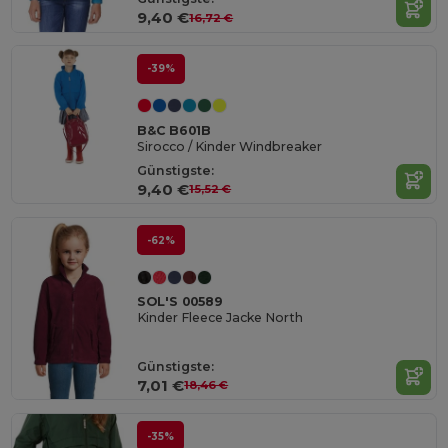
9,40 €
16,72 €
-39%
B&C B601B
Sirocco / Kinder Windbreaker
Günstigste:
9,40 €
15,52 €
-62%
SOL'S 00589
Kinder Fleece Jacke North
Günstigste:
7,01 €
18,46 €
-35%