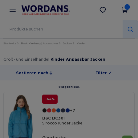
×
Wordans App
App holen
Bessere Preise in der App!
Startseite
Basic Kleidung | Accessoires
Jacken
Kinder
Groß- und Einzelhandel
Kinder Anpassbar Jacken
Sortieren nach
Filter
✓
8 Ergebnisse.
-44%
+7
B&C BC301
Sirocco Kinder Jacke
Günstigste: