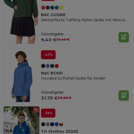
B&C CGSIRE
Wetterfeste Taffeta Nylon Jacke mit Verstaubarer Kapuze
Günstigste:
9,40 €
14,40 €
-47%
B&C BC651
Hooded Softshell Jacke für Kinder
Günstigste:
31,75 €
59,96 €
-36%
TH Clothes 30302