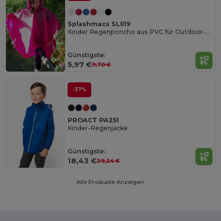
Splashmacs SL019
Kinder Regenponcho aus PVC für Outdoor-Abenteuer
Günstigste:
5,97 €
9,70 €
-37%
PROACT PA251
Kinder-Regenjacke
Günstigste:
18,43 €
29,24 €
Alle Produkte Anzeigen.