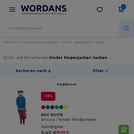
×
Wordans App
App holen
Bessere Preise in der App!
Startseite
Basic Kleidung | Accessoires
Jacken
Regenjacken
Kinder
Groß- und Einzelhandel
Kinder Regenjacken Jacken
Sortieren nach
Filter
✓
5 Ergebnisse.
-39%
B&C B601B
Sirocco / Kinder Windbreaker
Günstigste:
9,40 €
15,52 €