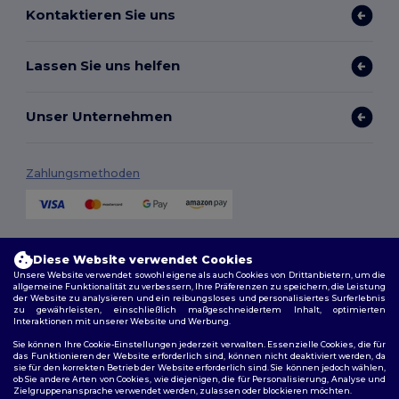
Kontaktieren Sie uns
Lassen Sie uns helfen
Unser Unternehmen
Zahlungsmethoden
Versandmethoden
Diese Website verwendet Cookies
Unsere Website verwendet sowohl eigene als auch Cookies von Drittanbietern, um die
allgemeine Funktionalität zu verbessern, Ihre Präferenzen zu speichern, die Leistung
der Website zu analysieren und ein reibungsloses und personalisiertes Surferlebnis
zu gewährleisten, einschließlich maßgeschneidertem Inhalt, optimierten
Interaktionen mit unserer Website und Werbung.
Sie können Ihre Cookie-Einstellungen jederzeit verwalten. Essenzielle Cookies, die für
das Funktionieren der Website erforderlich sind, können nicht deaktiviert werden, da
sie für den korrekten Betrieb der Website erforderlich sind. Sie können jedoch wählen,
Folge uns
ob Sie andere Arten von Cookies, wie diejenigen, die für Personalisierung, Analyse und
Zielgruppenansprache verwendet werden, zulassen oder blockieren möchten.