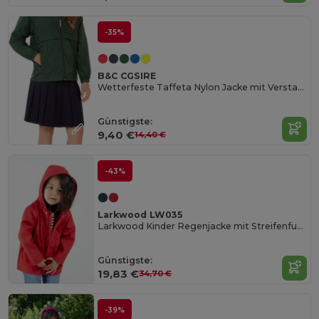
-35%
B&C CGSIRE
Wetterfeste Taffeta Nylon Jacke mit Verstaubarer Kapuze
Günstigste:
9,40 €
14,40 €
-43%
Larkwood LW035
Larkwood Kinder Regenjacke mit Streifenfutter
Günstigste:
19,83 €
34,70 €
-39%