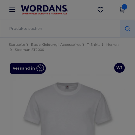
×
Wordans App
App holen
Bessere Preise in der App!
Startseite
Basic Kleidung | Accessoires
T-Shirts
Herren
Stedman ST2000
W1
Versand in