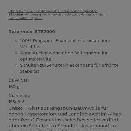
Bitte beachten Sie, dass die Farbe des Produktbildes aufgrund der
Bildschirmkalibrierung möglicherweise nicht genau der tatsächlichen
Produktfarbe entspricht.
Reference: STE2000
100% Ringspun-Baumwolle für besondere
Weichheit
Rundstrickgewebe ohne
Seitennähte
für
optimalen Sitz
Schulter-zu-Schulter-Nackenband für erhöhte
Stabilität
GEWICHT
160 g.
Grammatur
155g/m²
Unisex T-Shirt aus Ringspun-Baumwolle für
hohen Tragekomfort und Langlebigkeit im Alltag
oder Beruf. Dieser klassische Bestseller verfügt
über ein Schulter-zu-Schulter-Nackenband zur