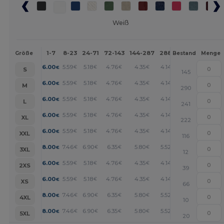
Weiß
1-7
8-23
24-71
72-143
144-287
288 +
Mehr
Größe
Bestand
Menge
+
6.00
5.59
5.18
4.76
4.35
4.14
€
€
€
€
€
€
S
145
+
6.00
5.59
5.18
4.76
4.35
4.14
€
€
€
€
€
€
M
290
+
6.00
5.59
5.18
4.76
4.35
4.14
€
€
€
€
€
€
L
241
+
6.00
5.59
5.18
4.76
4.35
4.14
€
€
€
€
€
€
XL
222
+
6.00
5.59
5.18
4.76
4.35
4.14
€
€
€
€
€
€
XXL
116
+
8.00
7.46
6.90
6.35
5.80
5.52
€
€
€
€
€
€
3XL
12
+
6.00
5.59
5.18
4.76
4.35
4.14
€
€
€
€
€
€
2XS
39
+
6.00
5.59
5.18
4.76
4.35
4.14
€
€
€
€
€
€
XS
66
+
8.00
7.46
6.90
6.35
5.80
5.52
€
€
€
€
€
€
4XL
10
+
8.00
7.46
6.90
6.35
5.80
5.52
€
€
€
€
€
€
5XL
20