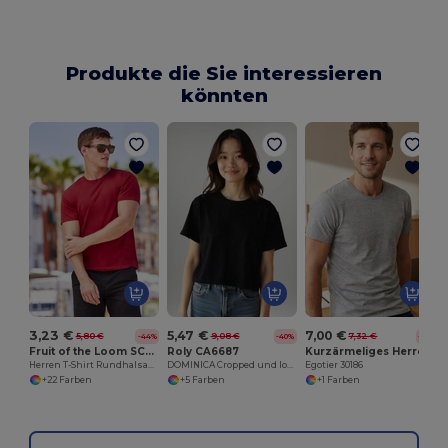
Produkte die Sie interessieren
könnten
3,23 €
5,47 €
7,00 €
5,80 €
9,08 €
7,32 €
-44%
-40%
-4%
Fruit of the Loom SC220
Roly CA6687
Kurzärmeliges Herren-T-Shirt aus gekämmter Baumwolle
Herren T-Shirt Rundhalsausschnitt
DOMINICA Cropped und loose-fitted Kurzarm-T-Shirt
Egotier 30186
+22 Farben
+5 Farben
+1 Farben