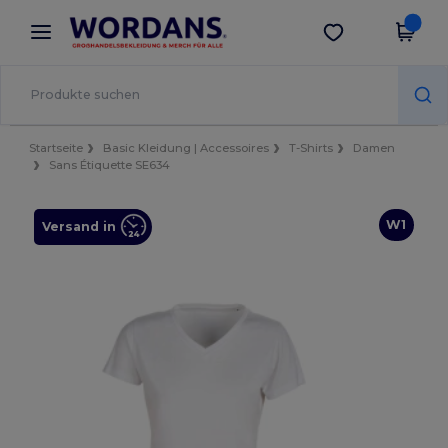
×
Wordans App
App holen
Bessere Preise in der App!
Startseite
Basic Kleidung | Accessoires
T-Shirts
Damen
Sans Étiquette SE634
W1
Versand in