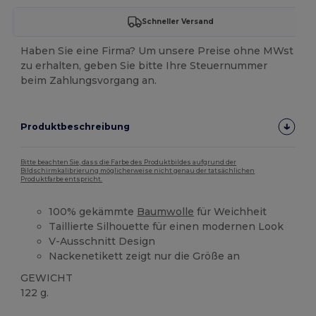
Schneller Versand
Haben Sie eine Firma? Um unsere Preise ohne MWst
zu erhalten, geben Sie bitte Ihre Steuernummer
beim Zahlungsvorgang an.
Produktbeschreibung
Bitte beachten Sie, dass die Farbe des Produktbildes aufgrund der
Bildschirmkalibrierung möglicherweise nicht genau der tatsächlichen
Produktfarbe entspricht.
100% gekämmte
Baumwolle
für Weichheit
Taillierte Silhouette für einen modernen Look
V-Ausschnitt Design
Nackenetikett zeigt nur die Größe an
GEWICHT
122 g.
Hoher Bestand