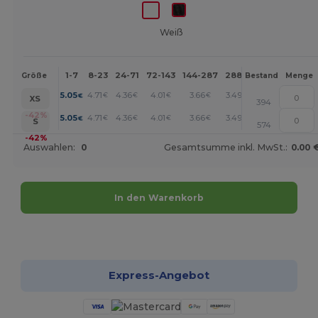
Weiß
1-7
8-23
24-71
72-143
144-287
288 +
Mehr
Größe
Bestand
Menge
+
5.05
4.71
4.36
4.01
3.66
3.49
€
€
€
€
€
€
XS
394
+
-42%
5.05
4.71
4.36
4.01
3.66
3.49
€
€
€
€
€
€
S
574
-42%
Auswahlen:
0
Gesamtsumme inkl. MwSt.:
0.00 
In den Warenkorb
Jetzt konfigurieren!
Express-Angebot