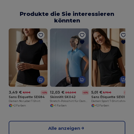
Produkte die Sie interessieren
könnten
3,49 €
12,03 €
5,01 €
6,10 €
20,20 €
5,70 €
-43%
-40%
-12%
Sans Étiquette SE684
Skinnifit SK042
Sans Étiquette SE101
Damen No Label T-Shirt
Stretch-Poloshirt für Damen
Damen Sport T-Shirt ohne Markenlabel
+2 Farben
+1 Farben
+12 Farben
Alle anzeigen