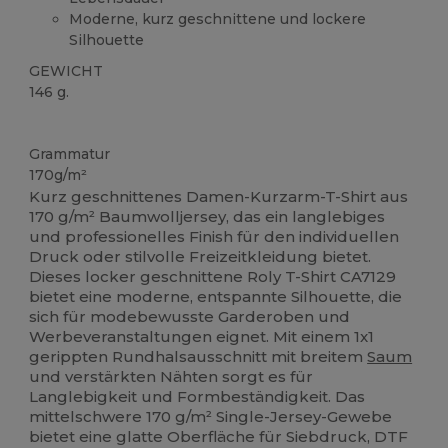
Moderne, kurz geschnittene und lockere
Silhouette
GEWICHT
146 g.
Tear Away
Hoher Bestand
Grammatur
170g/m²
Kurz geschnittenes Damen-Kurzarm-T-Shirt aus
170 g/m² Baumwolljersey, das ein langlebiges
und professionelles Finish für den individuellen
Druck oder stilvolle Freizeitkleidung bietet.
Dieses locker geschnittene Roly T-Shirt CA7129
bietet eine moderne, entspannte Silhouette, die
sich für modebewusste Garderoben und
Werbeveranstaltungen eignet. Mit einem 1x1
gerippten Rundhalsausschnitt mit breitem
Saum
und verstärkten Nähten sorgt es für
Langlebigkeit und Formbeständigkeit. Das
mittelschwere 170 g/m² Single-Jersey-Gewebe
bietet eine glatte Oberfläche für Siebdruck, DTF