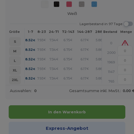
Weiß
Lagerbestand in 97 Tage
1-7
8-23
24-71
72-143
144-287
288 +
Mehr
Größe
Bestand
Menge
+
8.52
7.93
7.34
6.75
6.17
5.88
€
€
€
€
€
€
S
0
+
8.52
7.93
7.34
6.75
6.17
5.88
€
€
€
€
€
€
M
2000
+
8.52
7.93
7.34
6.75
6.17
5.88
€
€
€
€
€
€
L
1969
+
8.52
7.93
7.34
6.75
6.17
5.88
€
€
€
€
€
€
XL
1147
+
8.52
7.93
7.34
6.75
6.17
5.88
€
€
€
€
€
€
2XL
765
Auswahlen:
0
Gesamtsumme inkl. MwSt.:
0.00 
In den Warenkorb
Express-Angebot