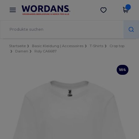
×
Wordans App
App holen
Bessere Preise in der App!
Startseite
Basic Kleidung | Accessoires
T-Shirts
Crop top
Damen
Roly CA6687
W4