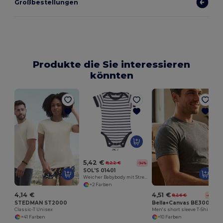
Großbestellungen
Produkte die Sie interessieren
könnten
5,42 €
8,22 €
-34%
SOL'S 01401
Weicher Babybody mit Streifenmuster aus Baumwolle
+2 Farben
4,14 €
4,51 €
8,26 €
-45%
STEDMAN ST2000
Bella+Canvas BE3001CVC
Classic-T Unisex
Men's short sleeve T-Shirt
+41 Farben
+10 Farben