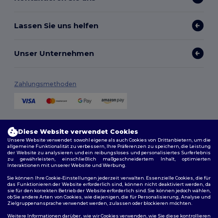
Lassen Sie uns helfen
Unser Unternehmen
Zahlungsmethoden
Versandmethoden
Diese Website verwendet Cookies
Unsere Website verwendet sowohl eigene als auch Cookies von Drittanbietern, um die
allgemeine Funktionalität zu verbessern, Ihre Präferenzen zu speichern, die Leistung
der Website zu analysieren und ein reibungsloses und personalisiertes Surferlebnis
zu gewährleisten, einschließlich maßgeschneidertem Inhalt, optimierten
Interaktionen mit unserer Website und Werbung.
Sie können Ihre Cookie-Einstellungen jederzeit verwalten. Essenzielle Cookies, die für
das Funktionieren der Website erforderlich sind, können nicht deaktiviert werden, da
sie für den korrekten Betrieb der Website erforderlich sind. Sie können jedoch wählen,
Folge uns
ob Sie andere Arten von Cookies, wie diejenigen, die für Personalisierung, Analyse und
Zielgruppenansprache verwendet werden, zulassen oder blockieren möchten.
Weitere Informationen darüber, wie wir Cookies verwenden, wie Sie diese kontrollieren