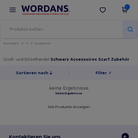
×
Wordans App
App holen
Bessere Preise in der App!
Startseite
Accessoires
Groß- und Einzelhandel
Schwarz Accessoires Scarf Zubehör
Sortieren nach
Filter
✓
keine Ergebnisse.
keine Ergebnisse.
Alle Produkte Anzeigen.
Kontaktieren Sie uns