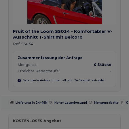
Fruit of the Loom SS034 - Komfortabler V-
Ausschnitt T-Shirt mit Belcoro
Ref:
SS034
Zusammenfassung der Anfrage
Menge ca.:
0 Stücke
Erreichte Rabattstufe:
-
Garantierte Antwort innerhalb von 24 Geschäftsstunden
🚚
🚀
🤑
📄
Lieferung in 24–48h
Hoher Lagerbestand
Mengenrabatte
K
KOSTENLOSES Angebot