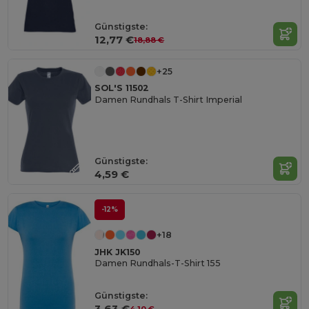
Günstigste:
12,77 €
18,88 €
+25
SOL'S 11502
Damen Rundhals T-Shirt Imperial
Günstigste:
4,59 €
-12%
+18
JHK JK150
Damen Rundhals-T-Shirt 155
Günstigste:
3,63 €
4,10 €