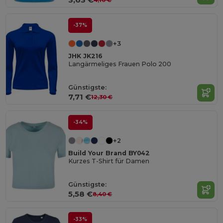
-37%
+3
JHK JK216
Langärmeliges Frauen Polo 200
Günstigste:
7,71 €
12,30 €
-34%
+2
Build Your Brand BY042
Kurzes T-Shirt für Damen
Günstigste:
5,58 €
8,40 €
-33%