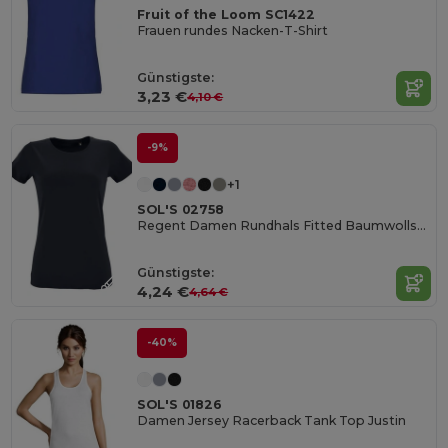
Fruit of the Loom SC1422
Frauen rundes Nacken-T-Shirt
Günstigste:
3,23 €
4,10 €
-9%
+1
SOL'S 02758
Regent Damen Rundhals Fitted Baumwollshirt
Günstigste:
4,24 €
4,64 €
-40%
SOL'S 01826
Damen Jersey Racerback Tank Top Justin