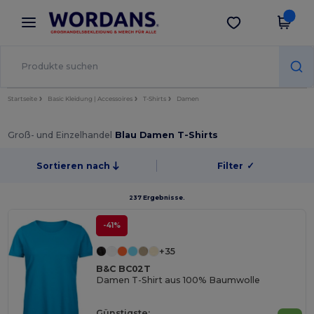
×
Wordans App
App holen
Bessere Preise in der App!
Startseite
Basic Kleidung | Accessoires
T-Shirts
Damen
Groß- und Einzelhandel
Blau Damen T-Shirts
Sortieren nach
Filter
✓
237 Ergebnisse.
-41%
+35
B&C BC02T
Damen T-Shirt aus 100% Baumwolle
Günstigste: