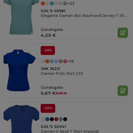
+22
SOL'S 03581
Elegante Damen Bio-Baumwoll Jersey T-Shirt
Günstigste:
4,29 €
-39%
+19
JHK JK211
Damen Polo Shirt 220
Günstigste:
5,67 €
9,30 €
-30%
SOL'S 02941
Damen V Neck T Shirt Imperial