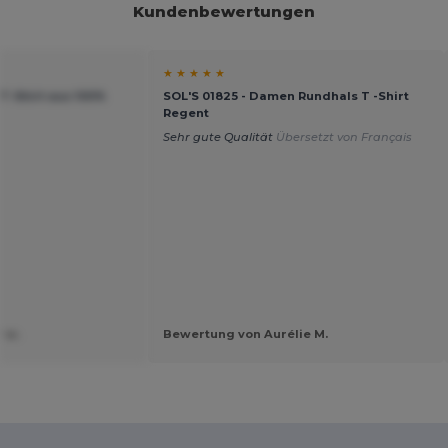
Kundenbewertungen
★ ★ ★ ★ ★
T-Shirt aus 100%
SOL'S 01825 - Damen Rundhals T -Shirt
Regent
Sehr gute Qualität
Übersetzt von Français
 w.
Bewertung von Aurélie M.