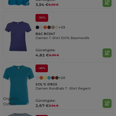
3,54 €
6,00 €
-30%
+33
B&C BC04T
Damen T-Shirt 100% Baumwolle
Günstigste:
4,82 €
6,90 €
-45%
+20
SOL'S 01825
Damen Rundhals T -Shirt Regent
Organic
Günstigste:
Cotton
2,67 €
3,94 €