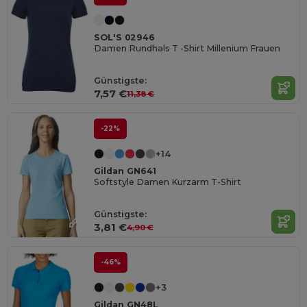
SOL'S 02946
Damen Rundhals T -Shirt Millenium Frauen
Günstigste:
7,57 €
11,38 €
-22%
+14
Gildan GN641
Softstyle Damen Kurzarm T-Shirt
Günstigste:
3,81 €
4,90 €
-46%
+3
Gildan GN48L