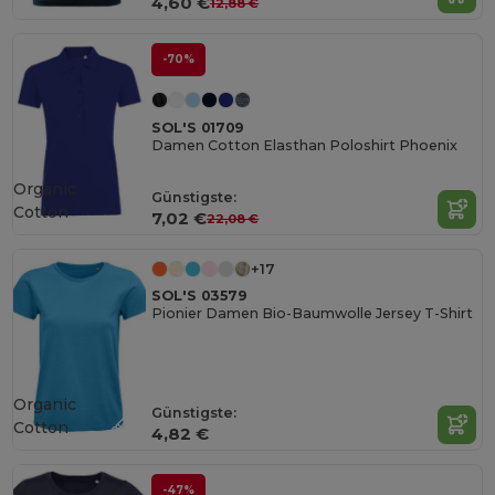
4,60 €
12,88 €
-70%
SOL'S 01709
Damen Cotton Elasthan Poloshirt Phoenix
Organic
Günstigste:
Cotton
7,02 €
22,08 €
+17
SOL'S 03579
Pionier Damen Bio-Baumwolle Jersey T-Shirt
Organic
Günstigste:
Cotton
4,82 €
-47%