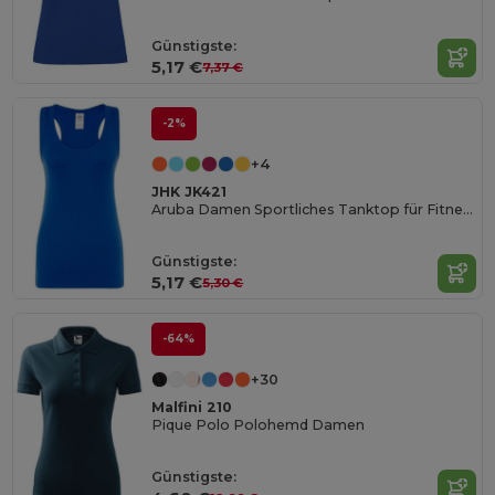
Günstigste:
5,17 €
7,37 €
-2%
+4
JHK JK421
Aruba Damen Sportliches Tanktop für Fitness
Günstigste:
5,17 €
5,30 €
-64%
+30
Malfini 210
Pique Polo Polohemd Damen
Günstigste: