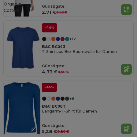
Organic
Günstigste:
Cotton
2,71 €
3,53 €
-44%
+12
B&C BC043
T-Shirt aus Bio-Baumwolle für Damen
Günstigste:
4,73 €
8,50 €
-46%
+6
B&C BC06T
Langarm-T-Shirt für Damen
Günstigste:
5,28 €
9,80 €