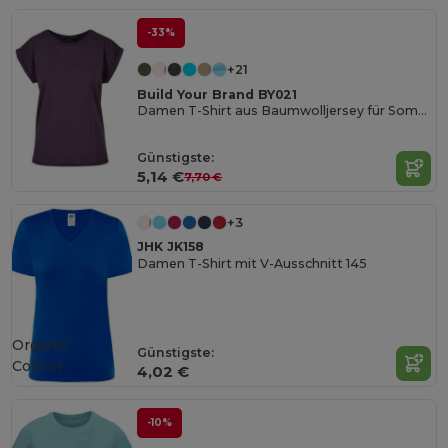
-33%
+21
Build Your Brand BY021
Damen T-Shirt aus Baumwolljersey für Sommer
Günstigste:
5,14 €
7,70 €
+3
JHK JK158
Damen T-Shirt mit V-Ausschnitt 145
Organic
Günstigste:
Cotton
4,02 €
-10%