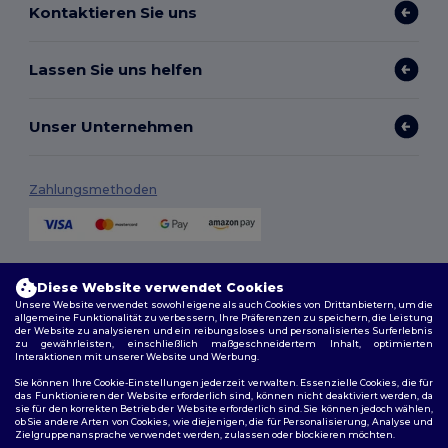
Kontaktieren Sie uns
Lassen Sie uns helfen
Unser Unternehmen
Zahlungsmethoden
Versandmethoden
Diese Website verwendet Cookies
Unsere Website verwendet sowohl eigene als auch Cookies von Drittanbietern, um die
allgemeine Funktionalität zu verbessern, Ihre Präferenzen zu speichern, die Leistung
der Website zu analysieren und ein reibungsloses und personalisiertes Surferlebnis
zu gewährleisten, einschließlich maßgeschneidertem Inhalt, optimierten
Interaktionen mit unserer Website und Werbung.
Sie können Ihre Cookie-Einstellungen jederzeit verwalten. Essenzielle Cookies, die für
das Funktionieren der Website erforderlich sind, können nicht deaktiviert werden, da
sie für den korrekten Betrieb der Website erforderlich sind. Sie können jedoch wählen,
Folge uns
ob Sie andere Arten von Cookies, wie diejenigen, die für Personalisierung, Analyse und
Zielgruppenansprache verwendet werden, zulassen oder blockieren möchten.