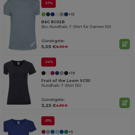
-27%
+15
B&C BC02B
Bio-Rundhals-T-Shirt für Damen 150
Günstigste:
5,05 €
6,90 €
-24%
+19
Fruit of the Loom SC151
Rundhals-T-Shirt 150
Günstigste:
3,25 €
4,30 €
-21%
+5