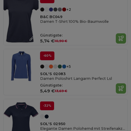
+2
B&C BC049
Damen T-Shirt 100% Bio-Baumwolle
Günstigste:
5,74 €
10,90 €
-60%
+5
SOL'S 02083
Damen Poloshirt Langarm Perfect Lsl
Günstigste:
5,49 €
13,69 €
-32%
SOL'S 02950
Elegante Damen Polohemd mit Streifenakzenten