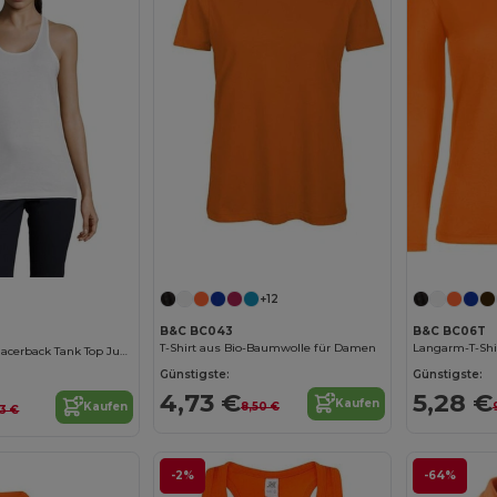
Jetzt konfigurieren!
+12
B&C BC043
B&C BC06T
T-Shirt aus Bio-Baumwolle für Damen
Langarm-T-Shi
Damen Jersey Racerback Tank Top Justin
Günstigste:
Günstigste:
4,73 €
5,28 €
Kaufen
8,50 €
Kaufen
53 €
-2%
-64%