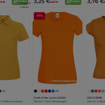
3,25 €
3,76 €
Kaufen
Kaufen
30 €
6,57 €
Organic
Cotton
-37%
Jetzt konfigurieren!
Jetzt konfigurieren!
+14
+10
Fruit of the Loom SS050
SOL'S 11388
 Fit Baumwollpolo
Damen T-Shirt Valueweight
Damen V-Neck 