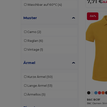
7,71 €
12,
Waschbar auf 60°C
(4)
-54%
Muster
Camo
(2)
Raglan
(6)
Vintage
(1)
Ärmel
Kurze Ärmel
(50)
Lange Ärmel
(13)
Ärmellos
(5)
B&C BCI1F
B&C Damen Slim