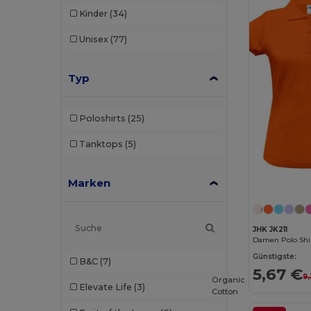
Kinder
(34)
Unisex
(77)
Typ
Poloshirts
(25)
Tanktops
(5)
Marken
JHK JK211
Damen Polo Shi
Günstigste:
B&C
(7)
5,67 €
9
Organic
Elevate Life
(3)
Cotton