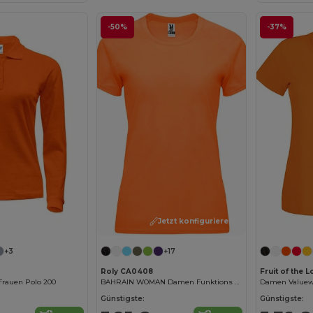
-50%
-37%
Jetzt konfigurieren!
+3
+17
Roly CA0408
Fruit of the 
Frauen Polo 200
BAHRAIN WOMAN Damen Funktions T-Shirt
Damen Valuewe
Günstigste:
Günstigste: