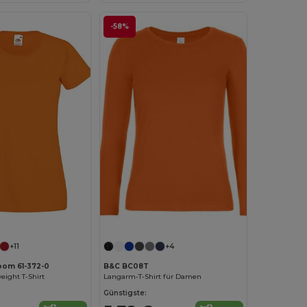
-58%
Jetzt konfigurieren!
Jetzt konfigurieren!
+11
+4
Loom 61-372-0
B&C BC08T
ight T-Shirt
Langarm-T-Shirt für Damen
Günstigste: