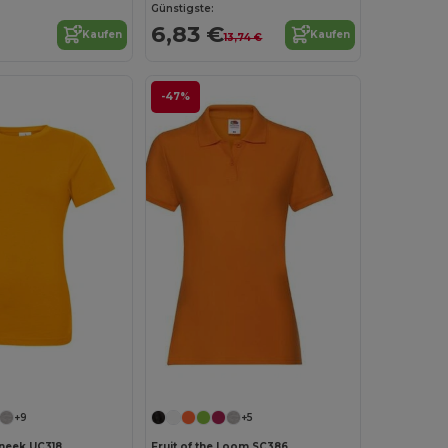
Günstigste:
6,83 €
Kaufen
Kaufen
13,74 €
-47%
Jetzt konfigurieren!
+9
+5
neek UC318
Fruit of the Loom SC386