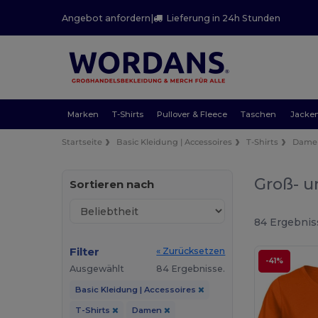
Angebot anfordern
|
Lieferung in 24h Stunden
Marken
T-Shirts
Pullover & Fleece
Taschen
Jacke
Startseite
Basic Kleidung | Accessoires
T-Shirts
Dame
Groß- u
Sortieren nach
84 Ergebnis
Filter
« Zurücksetzen
-41%
Ausgewählt
84 Ergebnisse.
Basic Kleidung | Accessoires
T-Shirts
Damen