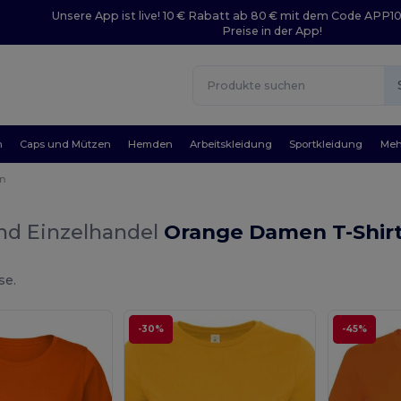
Unsere App ist live! 10 € Rabatt ab 80 € mit dem Code APP1
Preise in der App!
n
Caps und Mützen
Hemden
Arbeitskleidung
Sportkleidung
Meh
n
nd Einzelhandel
Orange Damen T-Shir
se.
-30%
-45%