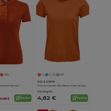
Jetzt konfigurieren!
+30
+17
SOL'S 03579
olohemd Damen
Pionier Damen Bio-Baumwolle Jersey T-Shirt
Günstigste:
4,82 €
Kaufen
Kaufen
12,88 €