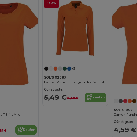
-60%
Jetzt konfigurieren!
+5
SOL'S 02083
Damen Poloshirt Langarm Perfect Lsl
Günstigste:
5,49 €
Kaufen
13,69 €
SOL'S 11502
T Shirt Milo
Damen Rundhal
Günstigste:
4,59 €
Kaufen
55 €