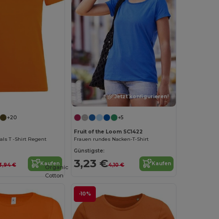
Jetzt konfigurieren!
Jetzt konfigurieren!
+20
+5
Fruit of the Loom SC1422
s T -Shirt Regent
Frauen rundes Nacken-T-Shirt
Günstigste:
3,23 €
Kaufen
Kaufen
3,94 €
4,10 €
Organic
Cotton
-10%