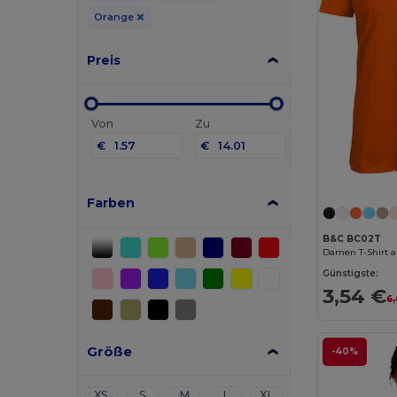
Orange
Preis
Von
Zu
€
€
Farben
B&C BC02T
Damen T-Shirt 
Günstigste:
3,54 €
6
Größe
-40%
XS
S
M
L
XL