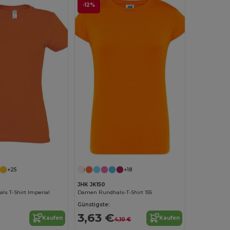
-12%
Jetzt konfigurieren!
+25
+18
JHK JK150
s T-Shirt Imperial
Damen Rundhals-T-Shirt 155
Günstigste:
3,63 €
Kaufen
Kaufen
4,10 €