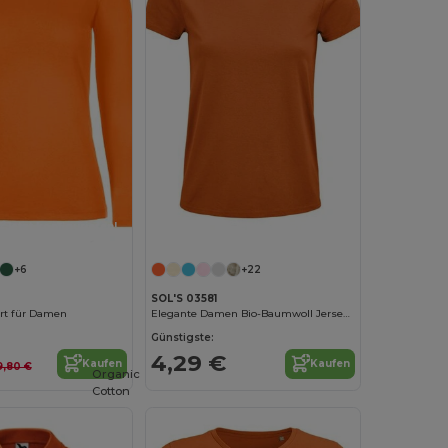
Jetzt konfigurieren!
Jetzt konfigurieren!
+6
+22
SOL'S 03581
rt für Damen
Elegante Damen Bio-Baumwoll Jersey T-Shirt
Günstigste:
4,29 €
Kaufen
Kaufen
9,80 €
Organic
Cotton