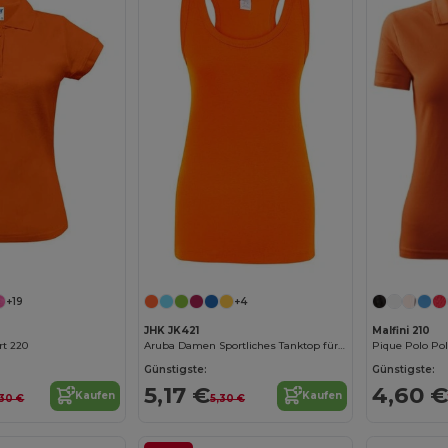
+19
+4
JHK JK421
Malfini 210
rt 220
Aruba Damen Sportliches Tanktop für Fitness
Pique Polo P
Günstigste:
Günstigste:
5,17 €
4,60 €
Kaufen
Kaufen
,30 €
5,30 €