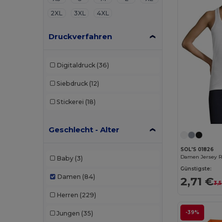
2XL
3XL
4XL
Druckverfahren
Digitaldruck
(36)
Siebdruck
(12)
Stickerei
(18)
Geschlecht - Alter
SOL'S 01826
Baby
(3)
Günstigste:
Damen
(84)
2,71 €
3,
Herren
(229)
-39%
Jungen
(35)