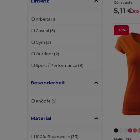
Einsatz
Günstigste:
5,11 €
11,10
Arbeits
(1)
-38%
Casual
(5)
Gym
(3)
Outdoor
(2)
Sport / Performance
(9)
Besonderheit
Knöpfe
(5)
Material
100% Baumwolle
(33)
Malfini 122