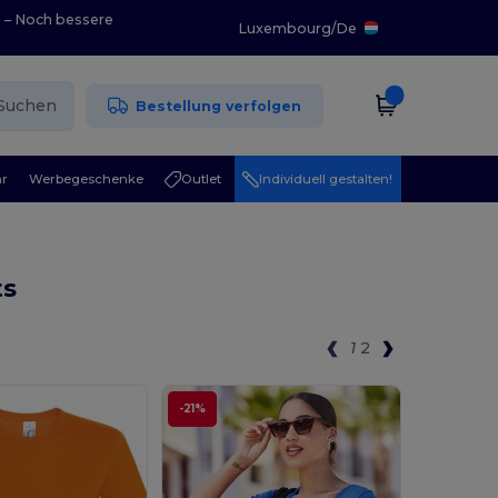
0 – Noch bessere
Luxembourg
/
De
Suchen
Bestellung verfolgen
r
Werbegeschenke
Outlet
Individuell gestalten!
ts
1
2
-21%