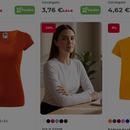
Günstigste:
Günstigste:
3,76 €
4,62 €
Kaufen
Kaufen
 €
5,94 €
-39%
-11%
Jetzt konfigurieren!
+24
SOL'S 02075
Radsow by U