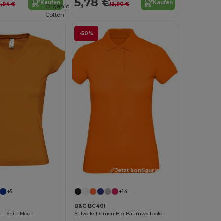
5,78 €
Kaufen
Kaufen
5,94 €
13,90 €
Organic
Cotton
-50%
Jetzt konfigurieren!
Jetzt konfigurieren!
+5
+14
B&C BC401
T-Shirt Moon
Stilvolle Damen Bio-Baumwollpolo