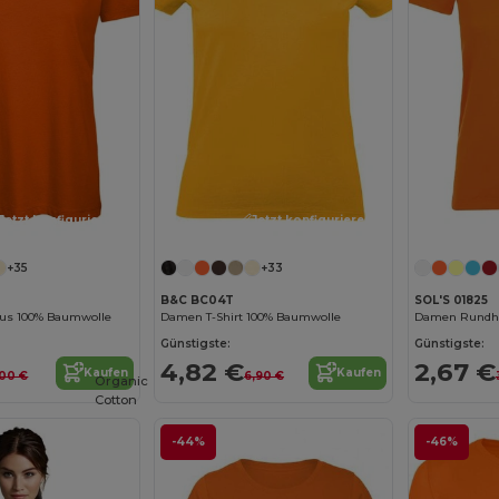
Jetzt konfigurieren!
Jetzt konfigurieren!
+35
+33
B&C BC04T
SOL'S 01825
aus 100% Baumwolle
Damen T-Shirt 100% Baumwolle
Damen Rundhal
Günstigste:
Günstigste:
4,82 €
2,67 €
Kaufen
Kaufen
,00 €
6,90 €
Organic
Cotton
-44%
-46%