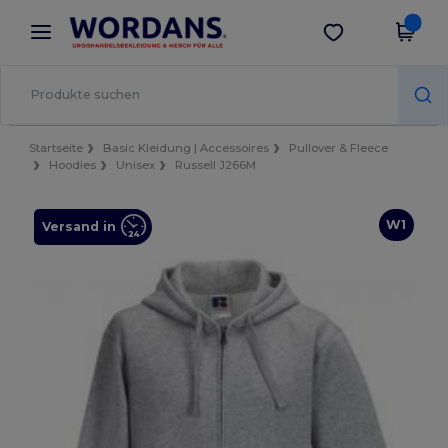
×
Wordans App
App holen
Bessere Preise in der App!
Startseite
Basic Kleidung | Accessoires
Pullover & Fleece
Hoodies
Unisex
Russell J266M
W1
Versand in