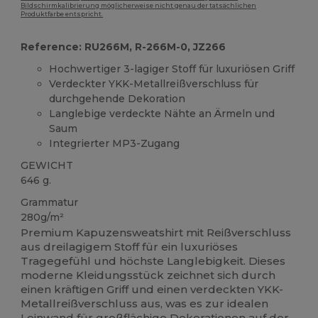
Bildschirmkalibrierung möglicherweise nicht genau der tatsächlichen
Produktfarbe entspricht.
Reference: RU266M, R-266M-0, JZ266
Hochwertiger 3-lagiger Stoff für luxuriösen Griff
Verdeckter YKK-Metallreißverschluss für
durchgehende Dekoration
Langlebige verdeckte Nähte an Ärmeln und
Saum
Integrierter MP3-Zugang
GEWICHT
646 g.
Grammatur
280g/m²
Premium Kapuzensweatshirt mit Reißverschluss
aus dreilagigem Stoff für ein luxuriöses
Tragegefühl und höchste Langlebigkeit. Dieses
moderne Kleidungsstück zeichnet sich durch
einen kräftigen Griff und einen verdeckten YKK-
Metallreißverschluss aus, was es zur idealen
Leinwand für großflächige Dekorationen auf der