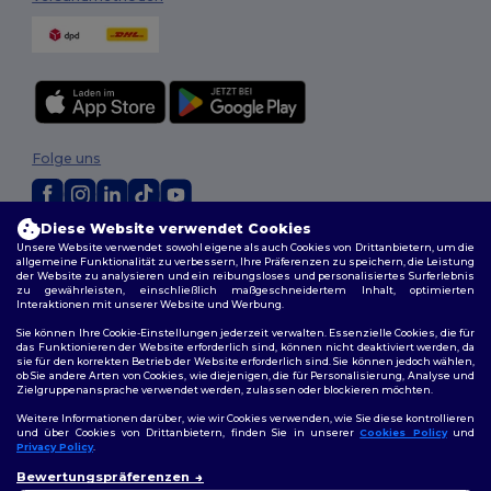
Folge uns
Diese Website verwendet Cookies
2026. Alle Rechte vorbehalten
Unsere Website verwendet sowohl eigene als auch Cookies von Drittanbietern, um die
allgemeine Funktionalität zu verbessern, Ihre Präferenzen zu speichern, die Leistung
Allgemeine Geschäftsbedingungen
|
Personalisierungsrichtlinien
|
der Website zu analysieren und ein reibungsloses und personalisiertes Surferlebnis
Datenschutzbestimmungen
|
Cookie-Richtlinie
|
Site Map
zu gewährleisten, einschließlich maßgeschneidertem Inhalt, optimierten
Interaktionen mit unserer Website und Werbung.
Sie können Ihre Cookie-Einstellungen jederzeit verwalten. Essenzielle Cookies, die für
das Funktionieren der Website erforderlich sind, können nicht deaktiviert werden, da
sie für den korrekten Betrieb der Website erforderlich sind. Sie können jedoch wählen,
ob Sie andere Arten von Cookies, wie diejenigen, die für Personalisierung, Analyse und
Zielgruppenansprache verwendet werden, zulassen oder blockieren möchten.
Weitere Informationen darüber, wie wir Cookies verwenden, wie Sie diese kontrollieren
und über Cookies von Drittanbietern, finden Sie in unserer
Cookies Policy
und
Privacy Policy
.
Bewertungspräferenzen