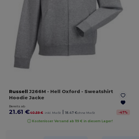
Russell
J266M
- Hell Oxford
- Sweatshirt
Hoodie Jacke
Bereits ab
21.61 €
|
-
47
%
40.59 €
inkl. MwSt
18.47 €
ohne MwSt
Kostenloser Versand ab 119 € in diesem Lager!