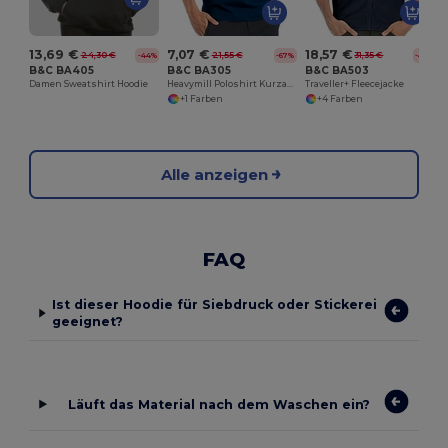
13,69 €
7,07 €
18,57 €
24,30 €
21,55 €
31,35 €
-44%
-67%
-41%
B&C BA405
B&C BA305
B&C BA503
Damen Sweatshirt Hoodie
Heavymill Poloshirt Kurzarm
Traveller+ Fleecejacke
+1 Farben
+4 Farben
Alle anzeigen
FAQ
Ist dieser Hoodie für Siebdruck oder Stickerei
geeignet?
Läuft das Material nach dem Waschen ein?