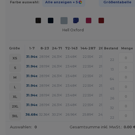
Farbe auswahl:
Alle anzeigen
+ 5
Größentabelle
Hell Oxford
1-7
8-23
24-71
72-143
144-287
288 +
Mehr
Größe
Bestand
Menge
+
31.94
28.19
26.31
23.48
22.55
21.61
€
€
€
€
€
€
XS
22
+
31.94
28.19
26.31
23.48
22.55
21.61
€
€
€
€
€
€
S
13
+
31.94
28.19
26.31
23.48
22.55
21.61
€
€
€
€
€
€
M
64
+
31.94
28.19
26.31
23.48
22.55
21.61
€
€
€
€
€
€
L
45
+
31.94
28.19
26.31
23.48
22.55
21.61
€
€
€
€
€
€
XL
26
+
31.94
28.19
26.31
23.48
22.55
21.61
€
€
€
€
€
€
2XL
32
+
36.68
32.36
30.21
26.96
25.89
24.81
€
€
€
€
€
€
3XL
22
Auswahlen:
0
Gesamtsumme inkl. MwSt.:
0.00 