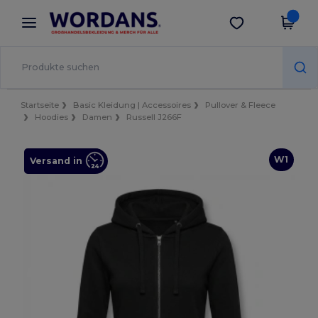
×
Wordans App
App holen
Bessere Preise in der App!
Startseite
Basic Kleidung | Accessoires
Pullover & Fleece
Hoodies
Damen
Russell J266F
W1
Versand in