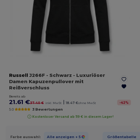
Russell
J266F
- Schwarz
- Luxuriöser
Damen Kapuzenpullover mit
Reißverschluss
Bereits ab
21.61 €
|
-
42
%
37.40 €
inkl. MwSt
18.47 €
ohne MwSt
5.0
3 Bewertungen
Kostenloser Versand ab 119 € in diesem Lager!
Farbe auswahl:
Alle anzeigen
+ 5
Größentabelle