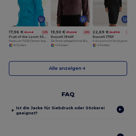
17,96 €
19,90 €
22,69 €
31,44 €
37,20 €
32,97 €
-43%
-46%
-31%
Fruit of the Loom SS312
Russell J946F
Russell J715F
Premium 70/30 Damen Kapuzen-Sweat-Jacke
3/4 Ärmel pflegeleichte Bluse
V-Ausschnitt Strickjacke
+6 Farben
+4 Farben
+2 Farben
Alle anzeigen
FAQ
Ist die Jacke für Siebdruck oder Stickerei
geeignet?