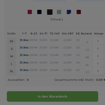
Schwarz
1-7
8-23
24-71
72-143
144-287
288 +
Mehr
Größe
Bestand
Menge
+
31.94
28.19
26.31
23.48
22.55
21.61
€
€
€
€
€
€
XS
11
+
31.94
28.19
26.31
23.48
22.55
21.61
€
€
€
€
€
€
S
49
+
31.94
28.19
26.31
23.48
22.55
21.61
€
€
€
€
€
€
M
88
+
31.94
28.19
26.31
23.48
22.55
21.61
€
€
€
€
€
€
L
56
+
31.94
28.19
26.31
23.48
22.55
21.61
€
€
€
€
€
€
XL
27
Auswahlen:
0
Gesamtsumme inkl. MwSt.:
0.00 
In den Warenkorb