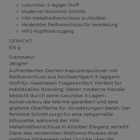
Luxuriöser 3-lagiger Stoff
Moderner femininer Schnitt
YKK-Metallreißverschluss in Altsilber
Verdeckter Reißverschluss für Veredelung
MP3-Kopfhörerzugang
GEWICHT
516 g.
Grammatur
280g/m²
Authentischer Damen-Kapuzenpullover mit
Reißverschluss aus hochwertigem 3-lagigem
Stoff für maximalen Tragekomfort. Perfekt für
individuelles Branding. Dieser moderne Hoodie
besticht durch seine luxuriöse 3-Lagen-
Konstruktion, die Wärme garantiert und eine
glattere Oberfläche für Veredelungen bietet. Der
feminine Schnitt sorgt für eine zeitgemäße
Silhouette, während der YKK-
Metallreißverschluss in Altsilber Eleganz verleiht.
Dank des verdeckten Reißverschlusses sind
nahtlose
Stickereien
oder Drucke über die