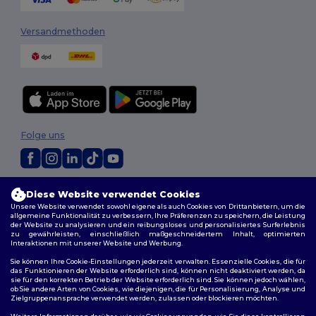
Versandmethoden
Folge uns
2026. Alle Rechte vorbehalten
Diese Website verwendet Cookies
Allgemeine Geschäftsbedingungen
|
Personalisierungsrichtlinien
|
Unsere Website verwendet sowohl eigene als auch Cookies von Drittanbietern, um die
Datenschutzbestimmungen
|
Cookie-Richtlinie
|
Site Map
allgemeine Funktionalität zu verbessern, Ihre Präferenzen zu speichern, die Leistung
der Website zu analysieren und ein reibungsloses und personalisiertes Surferlebnis
zu gewährleisten, einschließlich maßgeschneidertem Inhalt, optimierten
Interaktionen mit unserer Website und Werbung.
Sie können Ihre Cookie-Einstellungen jederzeit verwalten. Essenzielle Cookies, die für
das Funktionieren der Website erforderlich sind, können nicht deaktiviert werden, da
sie für den korrekten Betrieb der Website erforderlich sind. Sie können jedoch wählen,
ob Sie andere Arten von Cookies, wie diejenigen, die für Personalisierung, Analyse und
Zielgruppenansprache verwendet werden, zulassen oder blockieren möchten.