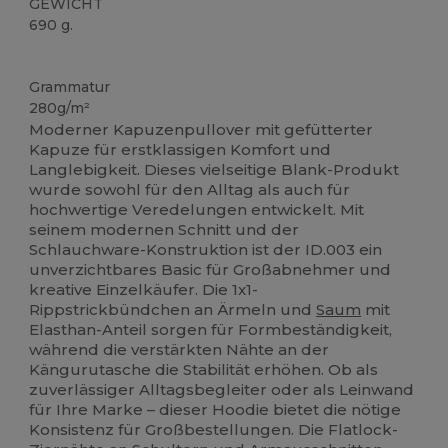
GEWICHT
690 g.
Anpassbar
Grammatur
280g/m²
Moderner Kapuzenpullover mit gefütterter
Kapuze für erstklassigen Komfort und
Langlebigkeit. Dieses vielseitige Blank-Produkt
wurde sowohl für den Alltag als auch für
hochwertige Veredelungen entwickelt. Mit
seinem modernen Schnitt und der
Schlauchware-Konstruktion ist der ID.003 ein
unverzichtbares Basic für Großabnehmer und
kreative Einzelkäufer. Die 1x1-
Rippstrickbündchen an Ärmeln und
Saum
mit
Elasthan-Anteil sorgen für Formbeständigkeit,
während die verstärkten Nähte an der
Kängurutasche die Stabilität erhöhen. Ob als
zuverlässiger Alltagsbegleiter oder als Leinwand
für Ihre Marke – dieser Hoodie bietet die nötige
Konsistenz für Großbestellungen. Die Flatlock-