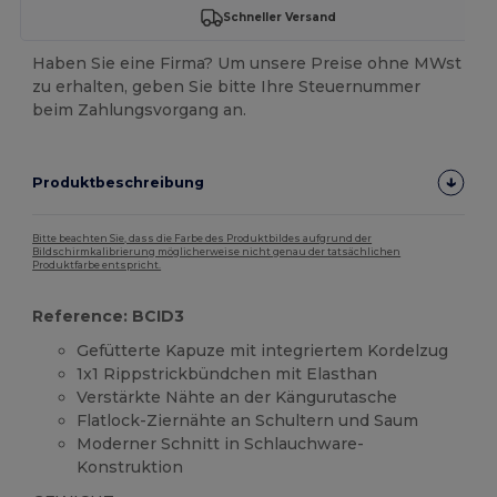
Schneller Versand
Haben Sie eine Firma? Um unsere Preise ohne MWst
zu erhalten, geben Sie bitte Ihre Steuernummer
beim Zahlungsvorgang an.
Produktbeschreibung
Bitte beachten Sie, dass die Farbe des Produktbildes aufgrund der
Bildschirmkalibrierung möglicherweise nicht genau der tatsächlichen
Produktfarbe entspricht.
Reference: BCID3
Gefütterte Kapuze mit integriertem Kordelzug
1x1 Rippstrickbündchen mit Elasthan
Verstärkte Nähte an der Kängurutasche
Flatlock-Ziernähte an Schultern und Saum
Moderner Schnitt in Schlauchware-
Konstruktion