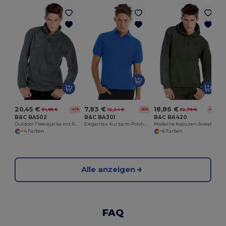
20,45 €
7,83 €
18,86 €
34,85 €
12,24 €
32,79 €
-41%
-36%
-42%
B&C BA502
B&C BA301
B&C BA420
Outdoor Fleecejacke mit Reißverschluss und Taschen
Elegantes Kurzarm-Polohemd mit Knopfleiste
Moderne Kapuzen-Sweatshirt mit Kängurutasche
+4 Farben
+6 Farben
Alle anzeigen
FAQ