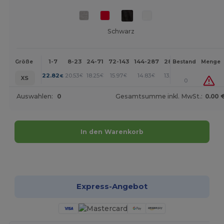
Schwarz
1-7
8-23
24-71
72-143
144-287
288 +
Mehr
Größe
Bestand
Menge
+
22.82
20.53
18.25
15.97
14.83
13.69
€
€
€
€
€
€
XS
0
Auswahlen:
0
Gesamtsumme inkl. MwSt.:
0.00 
In den Warenkorb
Jetzt konfigurieren!
Express-Angebot