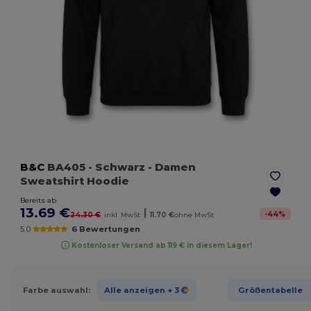
B&C
BA405
- Schwarz
- Damen
Sweatshirt Hoodie
Bereits ab
13.69 €
|
-
44
%
24.30 €
inkl. MwSt
11.70 €
ohne MwSt
5.0
6 Bewertungen
Kostenloser Versand ab 119 € in diesem Lager!
Farbe auswahl:
Alle anzeigen
+ 3
Größentabelle