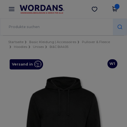
×
Wordans App
App holen
Bessere Preise in der App!
Startseite
Basic Kleidung | Accessoires
Pullover & Fleece
Hoodies
Unisex
B&C BA405
W1
Versand in