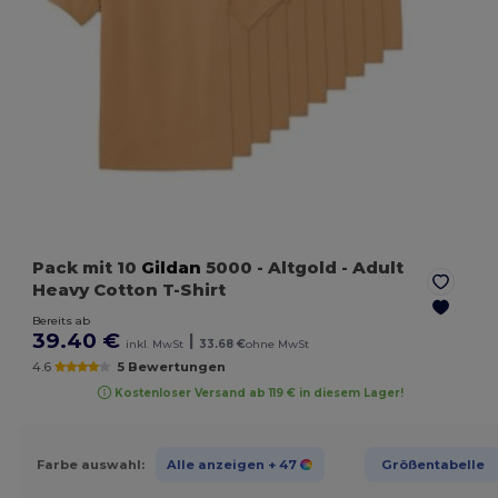
Pack mit 10
Gildan
5000
- Altgold
- Adult
Heavy Cotton T-Shirt
Bereits ab
39.40 €
|
inkl. MwSt
33.68 €
ohne MwSt
4.6
5 Bewertungen
Kostenloser Versand ab 119 € in diesem Lager!
Farbe auswahl:
Alle anzeigen
+ 47
Größentabelle