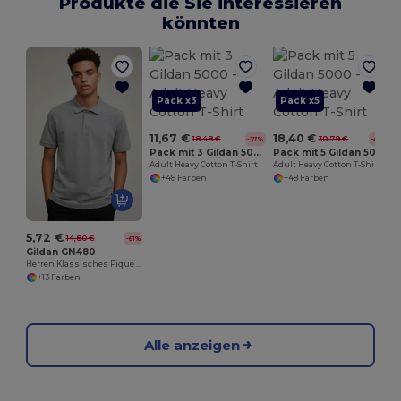
Produkte die Sie interessieren
könnten
Pack x3
Pack x5
11,67 €
18,40 €
18,48 €
30,79 €
-37%
-40%
Pack mit 3 Gildan 5000
Pack mit 5 Gildan 5000
Adult Heavy Cotton T-Shirt
Adult Heavy Cotton T-Shirt
+48 Farben
+48 Farben
5,72 €
14,80 €
-61%
Gildan GN480
Herren Klassisches Piqué Polohemd aus Ringspun Baumwolle
+13 Farben
Alle anzeigen