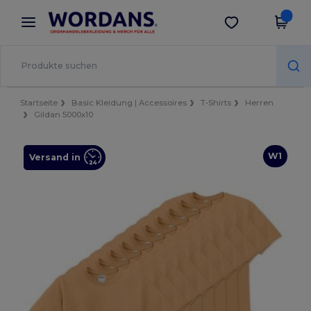
×
Wordans App
App holen
Bessere Preise in der App!
Startseite
Basic Kleidung | Accessoires
T-Shirts
Herren
Gildan 5000x10
W1
Versand in