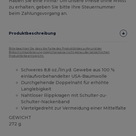
Haben Sie eine Firma? Um unsere Preise ohne MWst
zu erhalten, geben Sie bitte Ihre Steuernummer
beim Zahlungsvorgang an.
Produktbeschreibung
Bitte beachten Sie, dass die Farbe des Produktbildes aufgrund der
Bildschirmkalibrierung möglicherweise nicht genau der tatsächlichen
Produktfarbe entspricht.
Schweres 8,8 oz./lin.yd. Gewebe aus 100 %
einlaufvorbehandelter USA-Baumwolle
Durchgehende Doppelnaht für erhöhte
Langlebigkeit
Nahtloser Rippkragen mit Schulter-zu-
Schulter-Nackenband
Viertelgedreht zur Vermeidung einer Mittelfalte
GEWICHT
272 g.
Hoher Bestand
Anpassbar