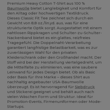
Premium Heavy Cotton T-Shirt aus 100 %
Baumwolle
bietet Langlebigkeit und Komfort für
den Alltag oder hochwertigen Textildruck.
Dieses Classic Fit Tee zeichnet sich durch ein
Gewicht von 8,8 oz./lin.yd. aus, was für eine
strukturierte Optik sorgt. Ausgestattet mit einem
nahtlosen Rippkragen und Schulter-zu-Schulter-
Nackenband bietet es ein glattes, reizfreies
Tragegefühl. Die Doppelnaht-Verarbeitung
garantiert langfristige Belastbarkeit, was es zur
zuverlässigen Wahl für den privaten
Kleiderschrank oder den Großhandel macht. Der
Stoff wird bei der Herstellung viertelgedreht, um
die Mittelfalte zu eliminieren, was eine saubere
Leinwand für jedes Design bietet. Ob als Basic
oder Basis für Ihre Marke – dieses Shirt aus
nachhaltig angebauter USA-Baumwolle
überzeugt. Es ist hervorragend für
Siebdruck
und Stickerei geeignet und behält auch nach
vielen Wäschen Form und Struktur. Ideal für
Promotion-Events, Firmenuniformen oder Mode-
Startups.