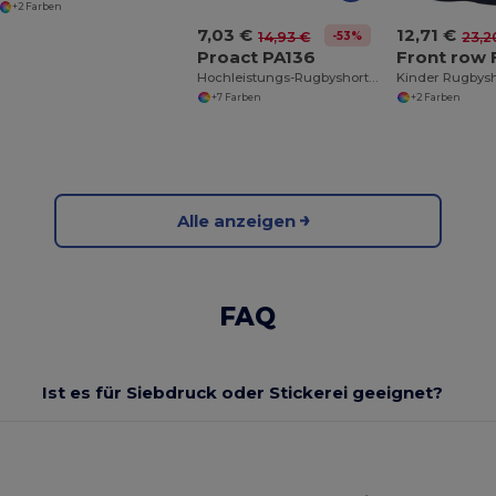
+2 Farben
7,03 €
12,71 €
-53%
14,93 €
23,2
Proact PA136
Front row 
Hochleistungs-Rugbyshorts mit Verstärkter Naht
Kinder Rugbysh
+7 Farben
+2 Farben
Alle anzeigen
FAQ
Ist es für Siebdruck oder Stickerei geeignet?