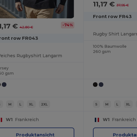
11,17 €
37,95 €
Front row FR43
1,17 €
-74%
42,80 €
ront row FR043
100% Baumwolle
260 gsm
eiches Rugbyshirt Langarm
ersey
60 gsm
S
M
L
XL
2XL
S
M
L
XL
W1
Frankreich
W1
Frankreich
Produktansicht
Produkta