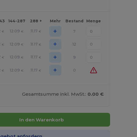
143
144-287
288 +
Mehr
Bestand
Menge
+
2
12.09
11.17
7
€
€
€
+
2
12.09
11.17
12
€
€
€
+
2
12.09
11.17
9
€
€
€
+
2
12.09
11.17
0
€
€
€
Gesamtsumme inkl. MwSt.:
0.00 €
In den Warenkorb
ngebot anfordern