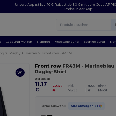
Unsere App ist live! 10 € Rabatt ab 80 € mit dem Code APP1
Preise in der App!
n
Caps und Mützen
Hemden
Arbeitskleidung
Sportkleidung
Meh
ung
Rugby
Herren
Front row FR43M
Front row
FR43M
- Marineblau
Rugby-Shirt
W1
Bereits ab
11.17
22.42
inkl.
9.55
ohne
€
|
€
MwSt
€
MwSt
Farbe auswahl:
Alle anzeigen
+ 1