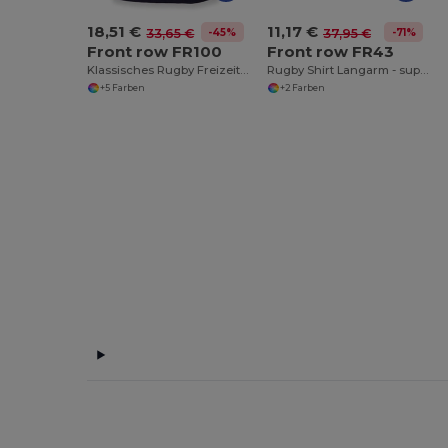
18,51 €
11,17 €
-45%
-71%
33,65 €
37,95 €
Front row FR100
Front row FR43
Klassisches Rugby Freizeitshirt aus Baumwolle
Rugby Shirt Langarm - super weich
+5 Farben
+2 Farben