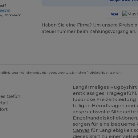
bot?
6989151
ag: 10:00–14:00
Haben Sie eine Firma? Um unsere Preise o
Steuernummer beim Zahlungsvorgang an.
mkalibrierung möglicherweise nicht genau der tatsächlichen Produktfarbe entspricht.
Langärmeliges Rugbyshirt 
erstklassiges Tragegefühl. 
ses Gefühl
luxuriöse Freizeitkleidung 
tail
teiligen Hemdkragen und e
fort
anspruchsvolle Silhouette
Einzelhandelskollektionen
sorgen für eine bequeme 
Canvas
für Langlebigkeit s
dieses Shirt zu einer viels