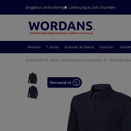
Angebot anfordern
|
Lieferung in 24h Stunden
Marken
T-Shirts
Pullover & Fleece
Taschen
Jacke
Startseite
Basic Kleidung | Accessoires
Sportkleid
Versand in