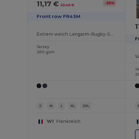
11,17 €
-50%
22,42 €
Front row FR43M
1
Extrem weich Langarm-Rugby-Shirt
F
Jersey
260 gsm
W
J
2
S
M
L
XL
2XL
W1
Frankreich