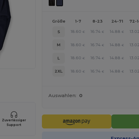
Größe
1-7
8-23
24-71
72-
18.60
16.74
14.88
13.0
S
€
€
€
18.60
16.74
14.88
13.0
M
€
€
€
18.60
16.74
14.88
13.0
L
€
€
€
18.60
16.74
14.88
13.0
2XL
€
€
€
r Ihre Produkte an
Auswahlen:
0
Zuverlässiger
Support
Express-A