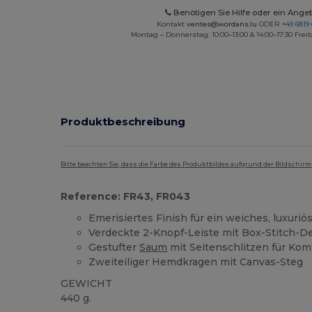
Benötigen Sie Hilfe oder ein Ange
Kontakt
ventes@wordans.lu
ODER
+49 6819 
Montag – Donnerstag: 10:00–13:00 & 14:00–17:30 Freit
Produktbeschreibung
Bitte beachten Sie, dass die Farbe des Produktbildes aufgrund der Bildschir
Reference: FR43, FR043
Emerisiertes Finish für ein weiches, luxuriö
Verdeckte 2-Knopf-Leiste mit Box-Stitch-De
Gestufter
Saum
mit Seitenschlitzen für Kom
Zweiteiliger Hemdkragen mit Canvas-Steg
GEWICHT
440 g.