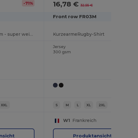
16,78 €
-71%
-48%
32,55 €
Front row FR03M
Rugby Shirt Langarm - super weich
KurzearmeRugby-Shirt
Jersey
300 gsm
XXL
S
M
L
XL
2XL
W1
Frankreich
nsicht
Produktansicht