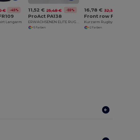
11,52 €
16,78 €
-45%
-55%
-48%
0 €
25,48 €
32,30 €
FR109
ProAct PA138
Front row FR003
irt Langarm
ERWACHSENEN ELITE RUGBYSHORT
Kurzarm Rugby T-Shirt
+5 Farben
+2 Farben