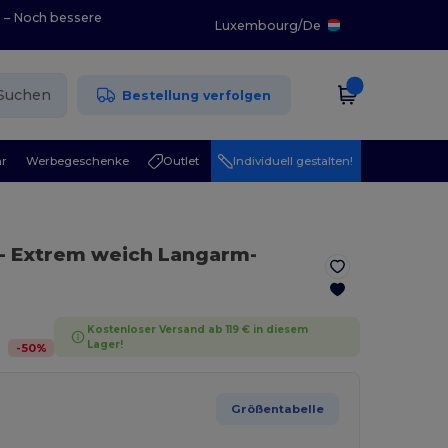
0 – Noch bessere
Luxembourg
/
De
Suchen
Bestellung verfolgen
r
Werbegeschenke
Outlet
Individuell gestalten!
- Extrem weich Langarm-
Kostenloser Versand ab 119 € in diesem
Lager!
-
50
%
Größentabelle