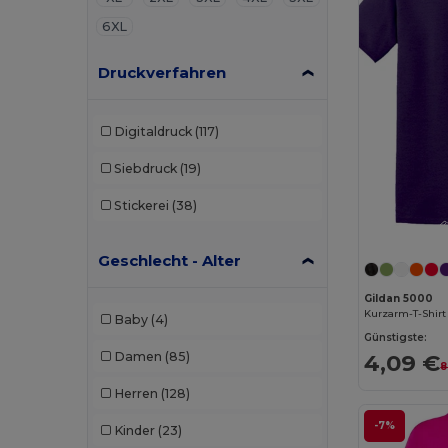
6XL
Druckverfahren
Digitaldruck
(117)
Siebdruck
(19)
Stickerei
(38)
Geschlecht - Alter
Gildan 5000
Kurzarm-T-Shirt
Baby
(4)
Günstigste:
Damen
(85)
4,09 €
8
Herren
(128)
-7%
Kinder
(23)