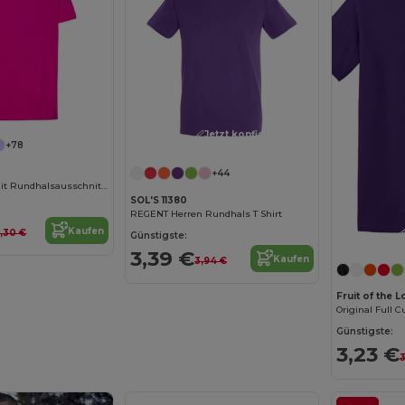
Jetzt konfigurieren!
+78
+44
Herren T-Shirt mit Rundhalsausschnitt 155
SOL'S 11380
REGENT Herren Rundhals T Shirt
Kaufen
,30 €
Günstigste:
3,39 €
Kaufen
3,94 €
Fruit of the 
Original Full Cu
Günstigste:
3,23 €
3