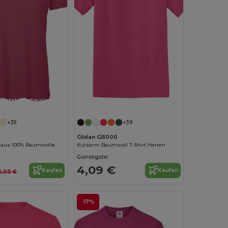
Jetzt konfigurieren!
Jetzt konfigurieren!
+35
+39
Gildan GI5000
 aus 100% Baumwolle
Kurzarm Baumwoll T-Shirt Herren
Günstigste:
4,09 €
Kaufen
Kaufen
6,00 €
-17%