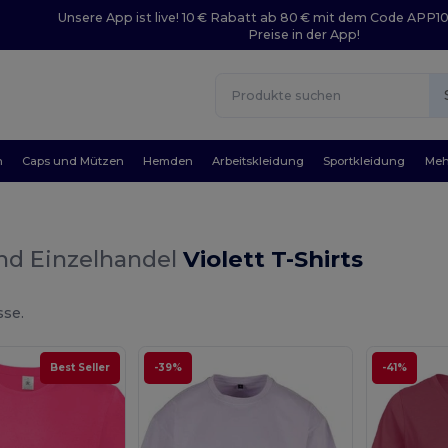
Unsere App ist live! 10 € Rabatt ab 80 € mit dem Code APP1
Preise in der App!
n
Caps und Mützen
Hemden
Arbeitskleidung
Sportkleidung
Meh
nd Einzelhandel
Violett T-Shirts
sse.
Best Seller
-39%
-41%