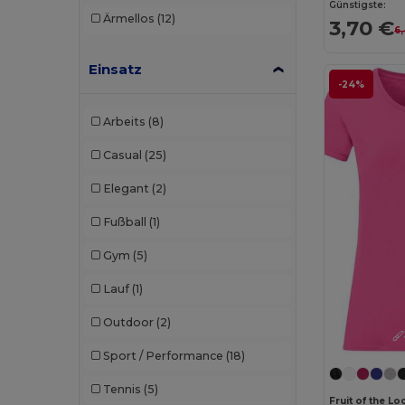
Günstigste:
Ärmellos
(12)
3,70 €
6
Einsatz
-24%
Arbeits
(8)
Casual
(25)
Elegant
(2)
Fußball
(1)
Gym
(5)
Lauf
(1)
Outdoor
(2)
Sport / Performance
(18)
Tennis
(5)
Fruit of the Lo