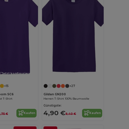
Jetzt konfigurieren!
Jetzt konfigurieren!
+15
+27
Loom SC6
Gildan GN200
t T-Shirt
Herren T-Shirt 100% Baumwolle
Günstigste:
4,90 €
Kaufen
Kaufen
,75 €
9,40 €