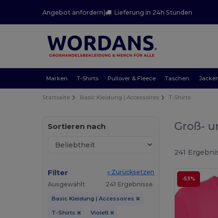
Angebot anfordern
|
Lieferung in 24h Stunden
Marken
T-Shirts
Pullover & Fleece
Taschen
Jacke
Startseite
Basic Kleidung | Accessoires
T-Shirts
Groß- u
Sortieren nach
241 Ergebni
Filter
« Zurücksetzen
-53%
Ausgewählt
241 Ergebnisse.
Basic Kleidung | Accessoires
T-Shirts
Violett