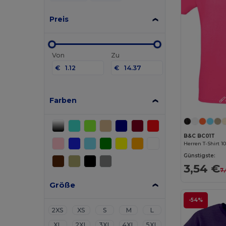
Preis
Von
Zu
€
€
Farben
B&C BC01T
Herren T-Shirt 
Günstigste:
3,54 €
7
Größe
-54%
2XS
XS
S
M
L
XL
2XL
3XL
4XL
5XL