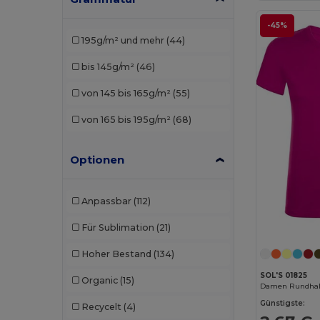
Piccolio
(3)
-45%
195g/m² und mehr
(44)
Proact
(5)
bis 145g/m²
(46)
Radsow by Uneek
(9)
von 145 bis 165g/m²
(55)
Rimeck
(1)
von 165 bis 195g/m²
(68)
Roly
(16)
Roly Sport
(4)
Optionen
Russell
(6)
Anpassbar
(112)
SOL'S
(20)
Für Sublimation
(21)
Starworld
(1)
Hoher Bestand
(134)
SOL'S 01825
Organic
(15)
Damen Rundhals
Günstigste:
Recycelt
(4)