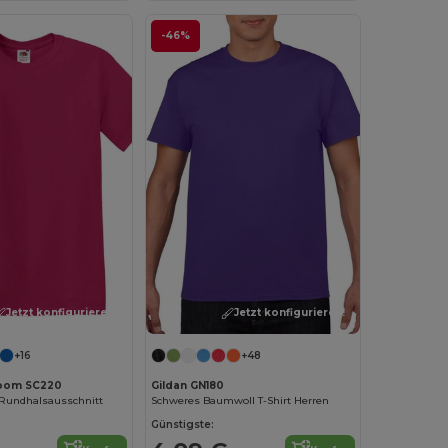
-46%
Jetzt konfigurieren!
Jetzt konfigurieren!
+16
+48
 Loom SC220
Gildan GN180
 Rundhalsausschnitt
Schweres Baumwoll T-Shirt Herren
Günstigste: