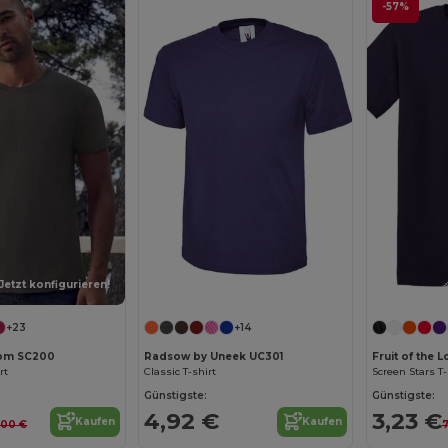
-57%
Jetzt konfigurieren!
+23
+14
Loom SC200
Radsow by Uneek UC301
Fruit of the
rt
Classic T-shirt
Screen Stars T-
Günstigste:
Günstigste:
4,92 €
3,23 €
Kaufen
Kaufen
,00 €
7