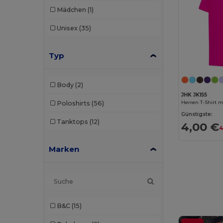
Mädchen
(1)
Unisex
(35)
Typ
Body
(2)
JHK JK155
Poloshirts
(56)
Günstigste:
Tanktops
(12)
4,00 €
4
Marken
B&C
(15)