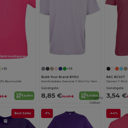
Jetzt konfigurieren!
Jetzt konfigurieren!
+35
+39
Build Your Brand BY102
B&C BC02T
100% Baumwolle
Komfortables Oversize T-Shirt für Herren
Damen T-Shirt
Günstigste:
Günstigste:
8,85 €
3,54 €
Kaufen
Kaufen
,60 €
14,40 €
Organic
Cotton
Best Seller
-3%
-44%