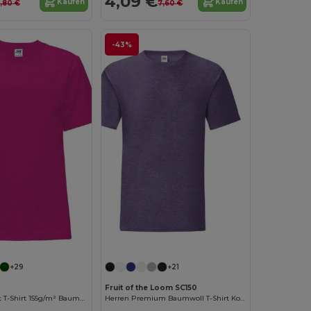
4,09 €
Kaufen
Kaufen
,80 €
7,60 €
-43%
Jetzt konfigurieren!
+29
+21
Fruit of the Loom SC150
Kinder Komfort T-Shirt 155g/m² Baumwolle
Herren Premium Baumwoll T-Shirt Komfort