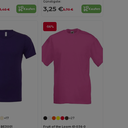
Günstigste:
3,25 €
Kaufen
Kaufen
3,40 €
5,70 €
-56%
Jetzt konfigurieren!
Jetzt konfigurieren!
+17
+27
 BE3001
Fruit of the Loom 61-036-0