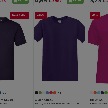
4,65 €
3,23 €
Kaufen
Kaufen
,94 €
4,90 €
5
Best Seller
-40%
-13%
Jetzt konfigurieren!
Jetzt konfigurieren!
+29
+48
Loom SC230
Gildan GN640
JHK JK154
Kurzarm
Softstyle™ Erwachsenen Ringspun T-Shirt