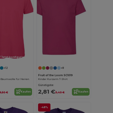
Jetzt konfigurieren!
Jetzt konfigurieren!
+12
+8
Fruit of the Loom SC1019
o-Baumwolle für Herren
Kinder Kurzarm T-Shirt
Günstigste:
2,81 €
Kaufen
Kaufen
8,50 €
3,40 €
-48%