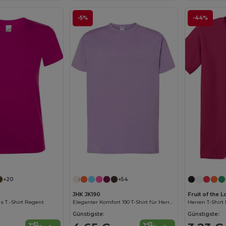
-5%
-44%
Jetzt konfigurieren!
+20
+54
JHK JK190
Fruit of the
 T -Shirt Regent
Eleganter Komfort 190 T-Shirt für Herren
Herren T-Shirt
Günstigste:
Günstigste: