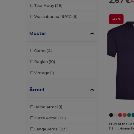
2,67 €
3
Tear Away
(28)
Waschbar auf 60°C
(6)
-42%
Muster
Camo
(4)
Raglan
(10)
Vintage
(1)
Ärmel
Halbe Ärmel
(1)
Kurze Ärmel
(191)
Fruit of the 
T-Shirt Herren 
Lange Ärmel
(23)