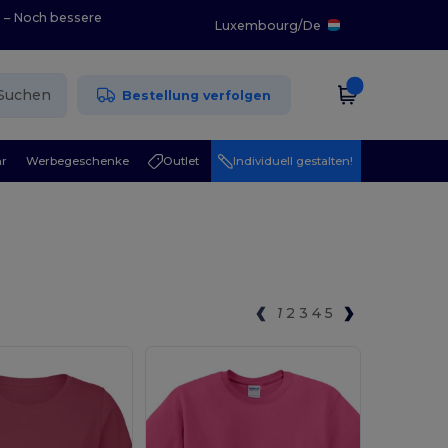
0 – Noch bessere
Luxembourg
/
De
Suchen
Bestellung verfolgen
r
Werbegeschenke
Outlet
Individuell gestalten!
1
2
3
4
5