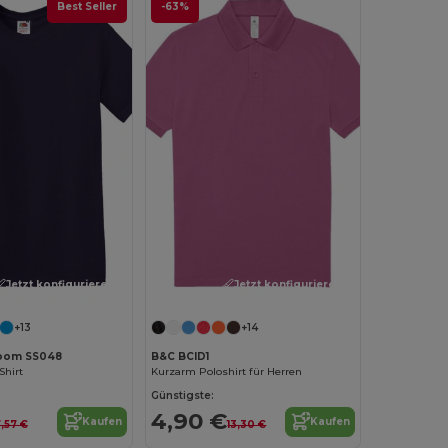
Best Seller
-63%
Jetzt konfigurieren!
Jetzt konfigurieren!
+13
+14
 Loom SS048
B&C BCID1
Shirt
Kurzarm Poloshirt für Herren
Günstigste:
4,90 €
Kaufen
Kaufen
,57 €
13,30 €