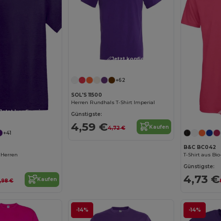
Jetzt konfigurieren!
+62
SOL'S 11500
Herren Rundhals T-Shirt Imperial
Jetzt konfigurieren!
Günstigste:
4,59 €
Kaufen
4,72 €
+41
B&C BC042
 Herren
T-Shirt aus Bi
Günstigste:
4,73 €
Kaufen
,98 €
-14%
-14%