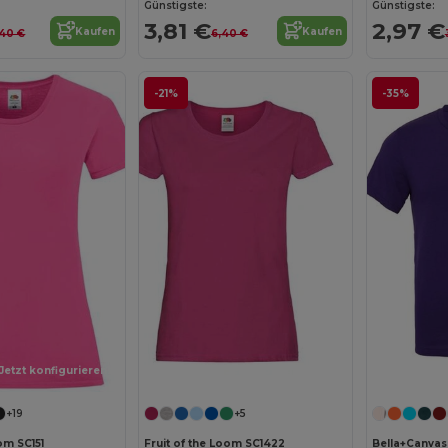
Günstigste:
Günstigste:
3,81 €
2,97 €
Kaufen
Kaufen
,40 €
6,40 €
-21%
-35%
Jetzt konfigurieren!
Jetzt konfigurieren!
+19
+5
om SC151
Fruit of the Loom SC1422
Bella+Canvas