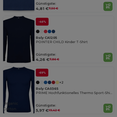
Günstigste:
4,81 €
7,50 €
-46%
Roly CA1205
POINTER CHILD Kinder T-Shirt
Günstigste:
4,26 €
7,86 €
-69%
+2
Roly CA0365
PRIME Hochfunktionelles Thermo Sport-Shirt mit Kompressionseigenschaften
Organic
Günstigste:
Cotton
5,97 €
19,42 €