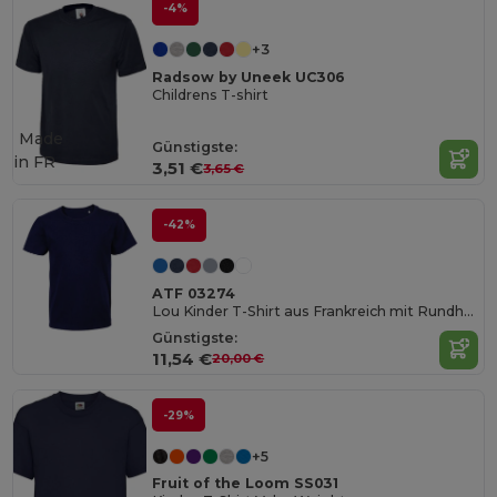
-4%
+3
Radsow by Uneek UC306
Childrens T-shirt
Made
Günstigste:
in
FR
3,51 €
3,65 €
-42%
ATF 03274
Lou Kinder T-Shirt aus Frankreich mit Rundhalsausschnitt
Günstigste:
11,54 €
20,00 €
-29%
+5
Fruit of the Loom SS031