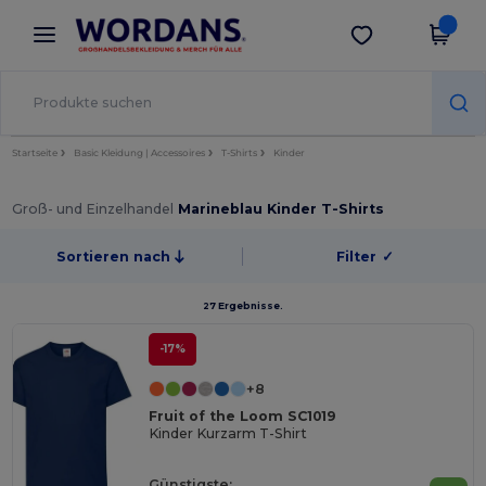
×
Wordans App
App holen
Bessere Preise in der App!
Startseite
Basic Kleidung | Accessoires
T-Shirts
Kinder
Groß- und Einzelhandel
Marineblau Kinder T-Shirts
Sortieren nach
Filter
✓
27 Ergebnisse.
-17%
+8
Fruit of the Loom SC1019
Kinder Kurzarm T-Shirt
Günstigste: