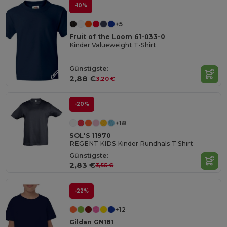
-10%
+5
Fruit of the Loom 61-033-0
Kinder Valueweight T-Shirt
Günstigste:
2,88 €
3,20 €
-20%
+18
SOL'S 11970
REGENT KIDS Kinder Rundhals T Shirt
Günstigste:
2,83 €
3,55 €
-22%
+12
Gildan GN181