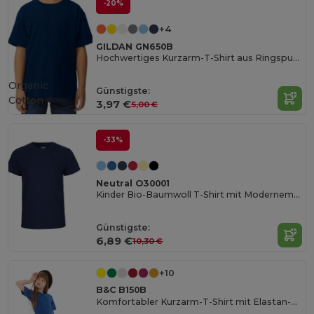
-20%
+4
GILDAN GN650B
Hochwertiges Kurzarm-T-Shirt aus Ringspun-Baumwolle
Organic
Günstigste:
Cotton
3,97 €
5,00 €
-33%
Neutral O30001
Kinder Bio-Baumwoll T-Shirt mit Modernem Schnitt
Günstigste:
6,89 €
10,30 €
+10
B&C B150B
Komfortabler Kurzarm-T-Shirt mit Elastan-Kragen