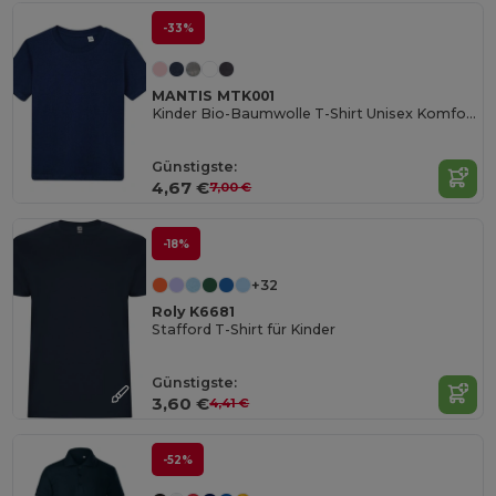
-33%
MANTIS MTK001
Kinder Bio-Baumwolle T-Shirt Unisex Komfort
Günstigste:
4,67 €
7,00 €
-18%
+32
Roly K6681
Stafford T-Shirt für Kinder
Günstigste:
3,60 €
4,41 €
-52%