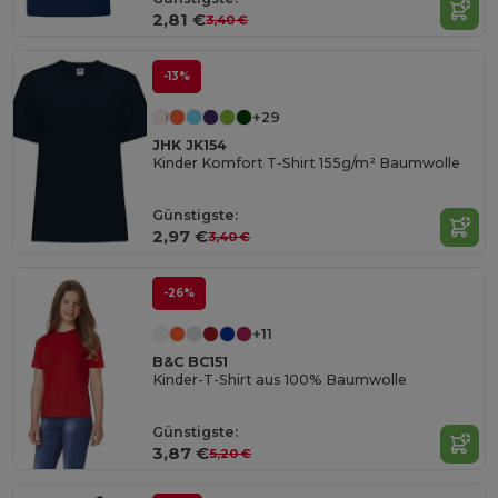
2,81 €
3,40 €
-13%
+29
JHK JK154
Kinder Komfort T-Shirt 155g/m² Baumwolle
Günstigste:
2,97 €
3,40 €
-26%
+11
B&C BC151
Kinder-T-Shirt aus 100% Baumwolle
Günstigste:
3,87 €
5,20 €