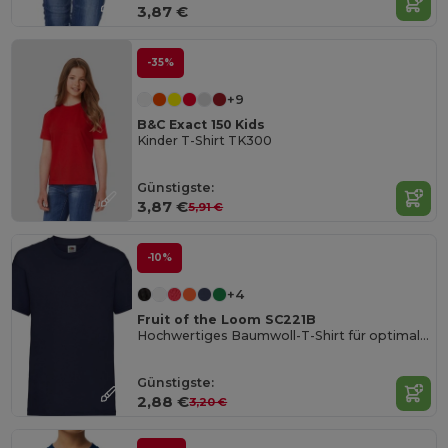
3,87 €
-35%
+9
B&C Exact 150 Kids
Kinder T-Shirt TK300
Günstigste:
3,87 €
5,91 €
-10%
+4
Fruit of the Loom SC221B
Hochwertiges Baumwoll-T-Shirt für optimalen Druck
Günstigste:
2,88 €
3,20 €