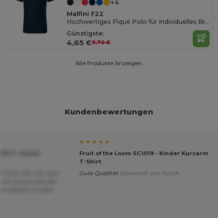
+4
Malfini F22
Hochwertiges Piqué Polo für Individuelles Branding
Günstigste:
4,65 €
9,76 €
Alle Produkte Anzeigen.
Kundenbewertungen
★ ★ ★ ★ ★
033-0 - Kinder
Fruit of the Loom SC1019 - Kinder Kurzarm
T-Shirt
T-Shirt. Mir war aber
Gute Qualität
Übersetzt von Dutch
s von ausserhalb der
reundlichen Grüßen.