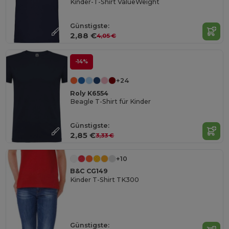
Kinder-T-Shirt ValueWeight
Günstigste:
2,88 €
4,05 €
-14%
+24
Roly K6554
Beagle T-Shirt für Kinder
Günstigste:
2,85 €
3,33 €
+10
B&C CG149
Kinder T-Shirt TK300
Günstigste: