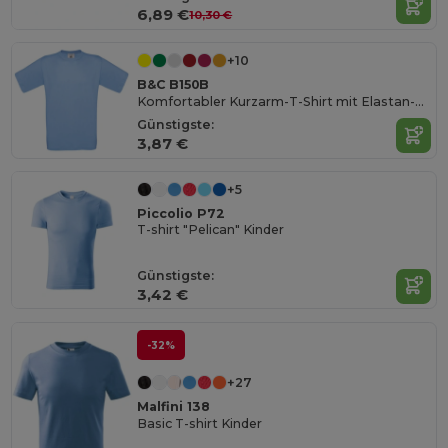
6,89 €
10,30 €
+10
B&C B150B
Komfortabler Kurzarm-T-Shirt mit Elastan-Kragen
Günstigste:
3,87 €
+5
Piccolio P72
T-shirt "Pelican" Kinder
Günstigste:
3,42 €
-32%
+27
Malfini 138
Basic T-shirt Kinder