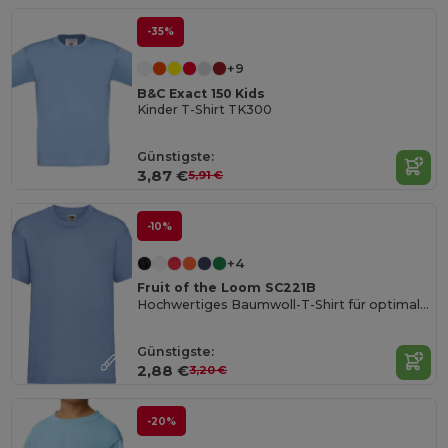
-35%
+9
B&C Exact 150 Kids
Kinder T-Shirt TK300
Günstigste:
3,87 €
5,91 €
-10%
+4
Fruit of the Loom SC221B
Hochwertiges Baumwoll-T-Shirt für optimalen Druck
Günstigste:
2,88 €
3,20 €
-20%