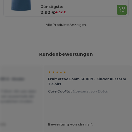
Günstigste:
2,92 €
4,32 €
Alle Produkte Anzeigen.
Kundenbewertungen
★ ★ ★ ★ ★
033-0 - Kinder
Fruit of the Loom SC1019 - Kinder Kurzarm
T-Shirt
T-Shirt. Mir war aber
Gute Qualität
Übersetzt von Dutch
s von ausserhalb der
reundlichen Grüßen.
t U.
Bewertung von charis f.