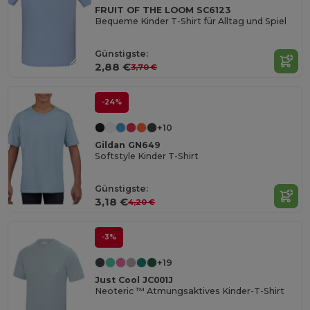
FRUIT OF THE LOOM SC6123
Bequeme Kinder T-Shirt für Alltag und Spiel
Günstigste:
2,88 €
3,70 €
-24%
+10
Gildan GN649
Softstyle Kinder T-Shirt
Günstigste:
3,18 €
4,20 €
-3%
+19
Just Cool JC001J
Neoteric ™ Atmungsaktives Kinder-T-Shirt