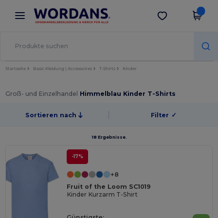
×
Wordans App
App holen
Bessere Preise in der App!
Startseite
Basic Kleidung | Accessoires
T-Shirts
Kinder
Groß- und Einzelhandel
Himmelblau Kinder T-Shirts
Sortieren nach
Filter
✓
18 Ergebnisse.
-17%
+8
Fruit of the Loom SC1019
Kinder Kurzarm T-Shirt
Günstigste: