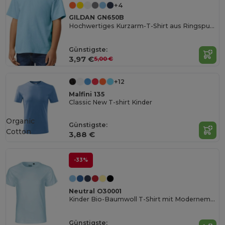
+4
GILDAN GN650B
Hochwertiges Kurzarm-T-Shirt aus Ringspun-Baumwolle
Günstigste:
3,97 €
5,00 €
+12
Malfini 135
Classic New T-shirt Kinder
Organic
Günstigste:
Cotton
3,88 €
-33%
Neutral O30001
Kinder Bio-Baumwoll T-Shirt mit Modernem Schnitt
Günstigste: