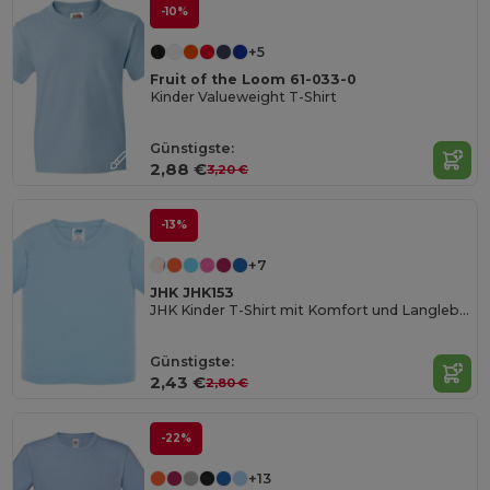
-10%
+5
Fruit of the Loom 61-033-0
Kinder Valueweight T-Shirt
Günstigste:
2,88 €
3,20 €
-13%
+7
JHK JHK153
JHK Kinder T-Shirt mit Komfort und Langlebigkeit
Günstigste:
2,43 €
2,80 €
-22%
+13