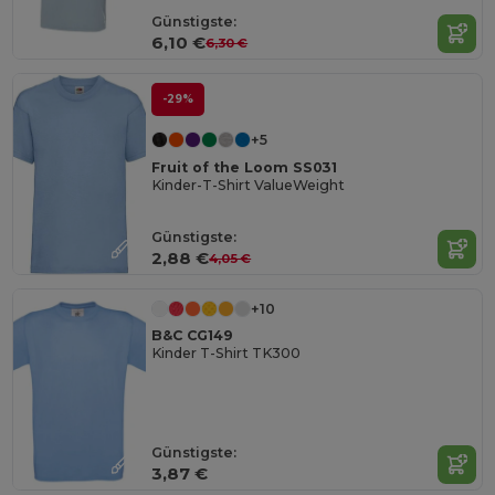
Günstigste:
6,10 €
6,30 €
-29%
+5
Fruit of the Loom SS031
Kinder-T-Shirt ValueWeight
Günstigste:
2,88 €
4,05 €
+10
B&C CG149
Kinder T-Shirt TK300
Günstigste:
3,87 €