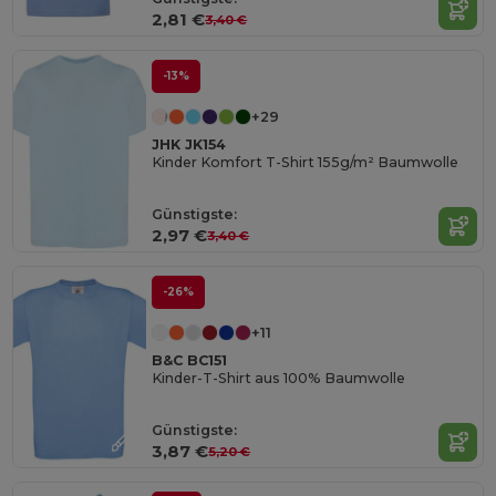
2,81 €
3,40 €
-13%
+29
JHK JK154
Kinder Komfort T-Shirt 155g/m² Baumwolle
Günstigste:
2,97 €
3,40 €
-26%
+11
B&C BC151
Kinder-T-Shirt aus 100% Baumwolle
Günstigste:
3,87 €
5,20 €