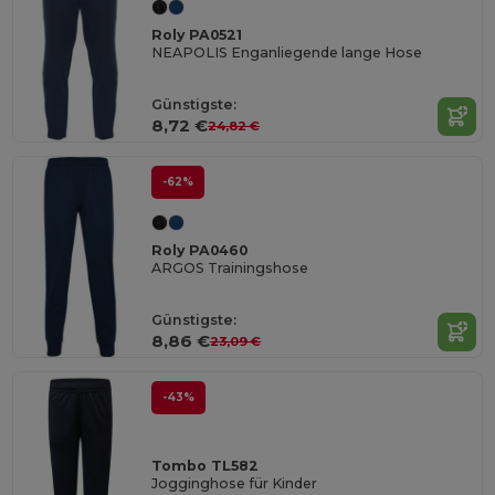
Roly PA0521
NEAPOLIS Enganliegende lange Hose
Günstigste:
8,72 €
24,82 €
-62%
Roly PA0460
ARGOS Trainingshose
Günstigste:
8,86 €
23,09 €
-43%
Tombo TL582
Jogginghose für Kinder