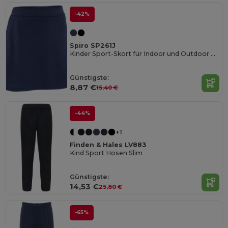
-42%
Spiro SP261J
Kinder Sport-Skort für Indoor und Outdoor Aktivitäten
Günstigste:
8,87 €
15,40 €
-44%
+1
Finden & Hales LV883
Kind Sport Hosen Slim
Günstigste:
14,53 €
25,80 €
-65%