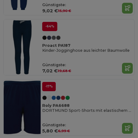
Günstigste:
9,02 €
15,90 €
-64%
Proact PA187
Kinder-Jogginghose aus leichter Baumwolle
Günstigste:
7,02 €
19,68 €
-17%
Roly PA6688
DORTMUND Sport-Shorts mit elastischem Bund und innenliegendem Kordelzug und Sicherheitsnähten
Günstigste:
5,80 €
6,99 €