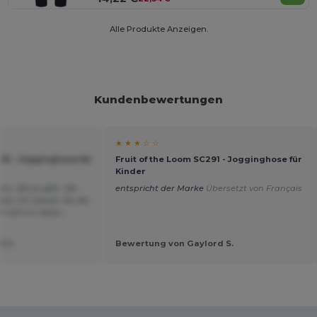
Alle Produkte Anzeigen.
Kundenbewertungen
★ ★ ★ ☆ ☆
291 - Jogginghose für
Fruit of the Loom SC291 - Jogginghose für
Kinder
n, die es gibt. Die
entspricht der Marke
Übersetzt von Français
st mir besser als die
will nur diese....
t U.
Bewertung von Gaylord S.