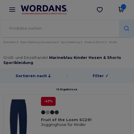
×
Wordans App
App holen
Bessere Preise in der App!
Startseite
Basic Kleidung | Accessoires
Sportkleidung
Hosen & Shorts
Kinder
Groß- und Einzelhandel
Marineblau Kinder Hosen & Shorts
Sportkleidung
Sortieren nach
Filter
✓
10 Ergebnisse.
-43%
Fruit of the Loom SC291
Jogginghose für Kinder