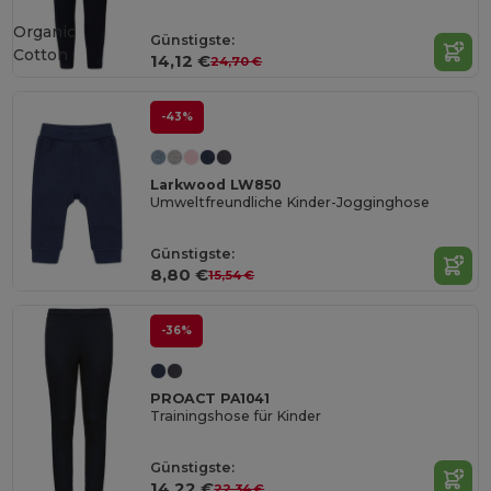
Organic
Günstigste:
Cotton
14,12 €
24,70 €
-43%
Larkwood LW850
Umweltfreundliche Kinder-Jogginghose
Günstigste:
8,80 €
15,54 €
-36%
PROACT PA1041
Trainingshose für Kinder
Günstigste:
14,22 €
22,34 €