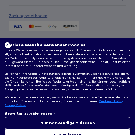
Zahlungsmethoden
Versandmethoden
Diese Website verwendet Cookies
Unsere Website verwendet sowohl eigene als auch Cookies von Drittanbietern, um die
allgemeine Funktionalität zu verbessern, Ihre Präferenzen zu speichern, die Leistung
der Website zu analysieren und ein reibungsloses und personalisiertes Surferlebnis
zu gewährleisten, einschließlich maßgeschneidertem Inhalt, optimierten
Interaktionen mit unserer Website und Werbung.
Sie können Ihre Cookie-Einstellungen jederzeit verwalten. Essenzielle Cookies, die für
das Funktionieren der Website erforderlich sind, können nicht deaktiviert werden, da
sie für den korrekten Betrieb der Website erforderlich sind. Sie können jedoch wählen,
Folge uns
ob Sie andere Arten von Cookies, wie diejenigen, die für Personalisierung, Analyse und
Zielgruppenansprache verwendet werden, zulassen oder blockieren möchten.
Weitere Informationen darüber, wie wir Cookies verwenden, wie Sie diese kontrollieren
und über Cookies von Drittanbietern, finden Sie in unserer
Cookies Policy
und
Privacy Policy
.
2026. Alle Rechte vorbehalten
👋
Hallo
Bewertungspräferenzen
Allgemeine Geschäftsbedingungen
|
Personalisierungsrichtlinien
|
Wenn Sie Fragen oder
Datenschutzbestimmungen
|
Cookie-Richtlinie
|
Site Map
Bedenken haben, können Sie
Nur notwendige zulassen
uns jederzeit kontaktieren.
Unser Chatbot ist hier, um