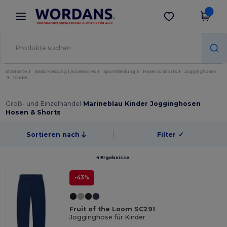
×
Wordans App
App holen
Bessere Preise in der App!
Startseite
Basic Kleidung | Accessoires
Sportkleidung
Hosen & Shorts
Jogginghosen
Kinder
Groß- und Einzelhandel
Marineblau Kinder Jogginghosen
Hosen & Shorts
Sortieren nach
Filter
✓
4 Ergebnisse.
-43%
Fruit of the Loom SC291
Jogginghose für Kinder