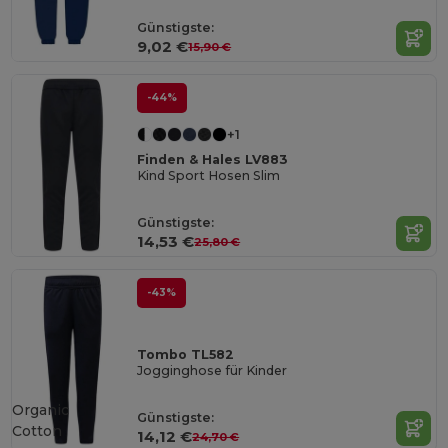
Günstigste:
9,02 €
15,90 €
-44%
+1
Finden & Hales LV883
Kind Sport Hosen Slim
Günstigste:
14,53 €
25,80 €
-43%
Tombo TL582
Jogginghose für Kinder
Organic
Günstigste:
Cotton
14,12 €
24,70 €