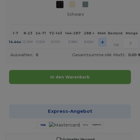
Schwarz
1-7
8-23
24-71
72-143
144-287
288 +
Mehr
Bestand
Menge
+
14.44
12.99
11.55
10.11
9.38
8.66
€
€
€
€
€
€
138
Auswahlen:
0
Gesamtsumme inkl. MwSt.:
0.00 
In den Warenkorb
Jetzt konfigurieren!
Express-Angebot
Schneller Versand