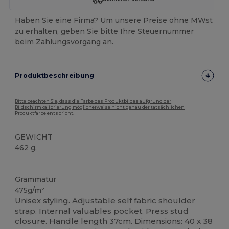
Haben Sie eine Firma? Um unsere Preise ohne MWst
zu erhalten, geben Sie bitte Ihre Steuernummer
beim Zahlungsvorgang an.
Produktbeschreibung
Bitte beachten Sie, dass die Farbe des Produktbildes aufgrund der
Bildschirmkalibrierung möglicherweise nicht genau der tatsächlichen
Produktfarbe entspricht.
GEWICHT
462 g.
Organic
Grammatur
475g/m²
Unisex
styling. Adjustable self fabric shoulder
strap. Internal valuables pocket. Press stud
closure. Handle length 37cm. Dimensions: 40 x 38