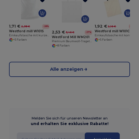
1,71 €
1,92 €
2,38 €
2,16 €
-28%
-11%
Westford mill W101S
Westford mill W101C
2,53 €
3,46 €
-27%
Einkaufstasche mit kurzen Griffen
Einkaufstasche mit kontrastierenden Griffen
WestFord Mill WM201
+5 Farben
+5 Farben
Premium Baumwoll-Tragetasche
+8 Farben
Alle anzeigen
Melden Sie sich für unseren Newsletter an
und erhalten Sie exklusive Rabatte!