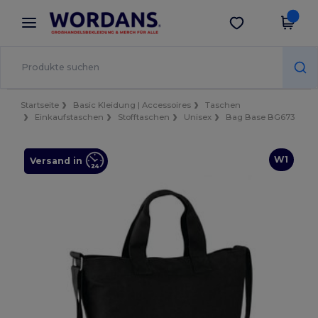
×
Wordans App
App holen
Bessere Preise in der App!
Startseite
Basic Kleidung | Accessoires
Taschen
Einkaufstaschen
Stofftaschen
Unisex
Bag Base BG673
W1
Versand in