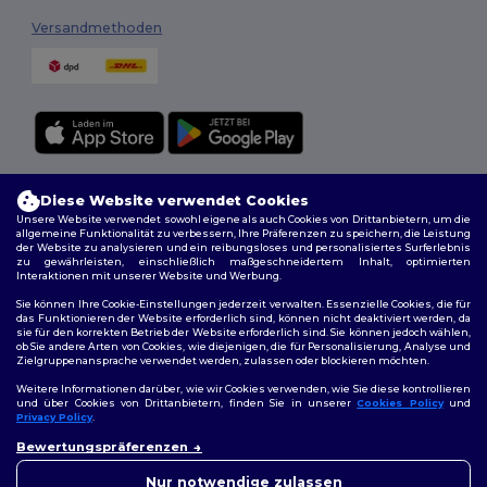
Versandmethoden
Folge uns
Diese Website verwendet Cookies
Unsere Website verwendet sowohl eigene als auch Cookies von Drittanbietern, um die
allgemeine Funktionalität zu verbessern, Ihre Präferenzen zu speichern, die Leistung
der Website zu analysieren und ein reibungsloses und personalisiertes Surferlebnis
zu gewährleisten, einschließlich maßgeschneidertem Inhalt, optimierten
2026. Alle Rechte vorbehalten
Interaktionen mit unserer Website und Werbung.
Allgemeine Geschäftsbedingungen
|
Personalisierungsrichtlinien
|
Sie können Ihre Cookie-Einstellungen jederzeit verwalten. Essenzielle Cookies, die für
Datenschutzbestimmungen
|
Cookie-Richtlinie
|
Site Map
das Funktionieren der Website erforderlich sind, können nicht deaktiviert werden, da
sie für den korrekten Betrieb der Website erforderlich sind. Sie können jedoch wählen,
ob Sie andere Arten von Cookies, wie diejenigen, die für Personalisierung, Analyse und
Zielgruppenansprache verwendet werden, zulassen oder blockieren möchten.
Weitere Informationen darüber, wie wir Cookies verwenden, wie Sie diese kontrollieren
und über Cookies von Drittanbietern, finden Sie in unserer
Cookies Policy
und
Privacy Policy
.
👋
Hallo
Bewertungspräferenzen
Wenn Sie Fragen oder
Bedenken haben, können Sie
Nur notwendige zulassen