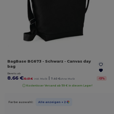
BagBase BG673
- Schwarz
- Canvas day
bag
Bereits ab
8.66 €
|
-
13
%
10.01 €
inkl. MwSt
7.40 €
ohne MwSt
Kostenloser Versand ab 119 € in diesem Lager!
Farbe auswahl:
Alle anzeigen
+ 2