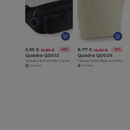
5,95 €
8,77 €
-45%
-12%
10,80 €
10,00 €
Quadra QD012
Quadra QD026
Quadra Sicherheits-Gürteltasche für Reisen
Canvas Deck Bag und Strandtasche
+3 Farben
+1 Farben