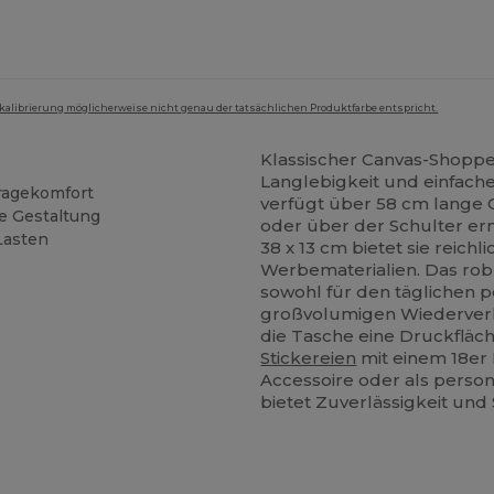
mkalibrierung möglicherweise nicht genau der tatsächlichen Produktfarbe entspricht.
Klassischer Canvas-Shopper
Langlebigkeit und einfache
tragekomfort
verfügt über 58 cm lange G
le Gestaltung
oder über der Schulter er
Lasten
38 x 13 cm bietet sie reich
Werbematerialien. Das robu
sowohl für den täglichen 
großvolumigen Wiederverk
die Tasche eine Druckfläche
Stickereien
mit einem 18er
Accessoire oder als person
bietet Zuverlässigkeit und 