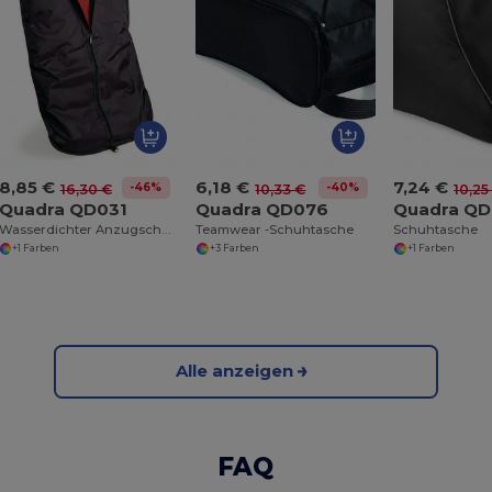
8,85 €
6,18 €
7,24 €
-46%
-40%
16,30 €
10,33 €
10,25
Quadra QD031
Quadra QD076
Quadra Q
Wasserdichter Anzugschutz für Reisen
Teamwear -Schuhtasche
Schuhtasche
+1 Farben
+3 Farben
+1 Farben
Alle anzeigen
FAQ