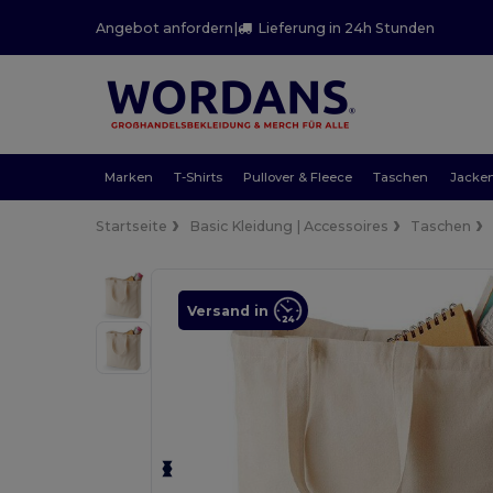
Angebot anfordern
|
Lieferung in 24h Stunden
Marken
T-Shirts
Pullover & Fleece
Taschen
Jacke
Startseite
Basic Kleidung | Accessoires
Taschen
Versand in