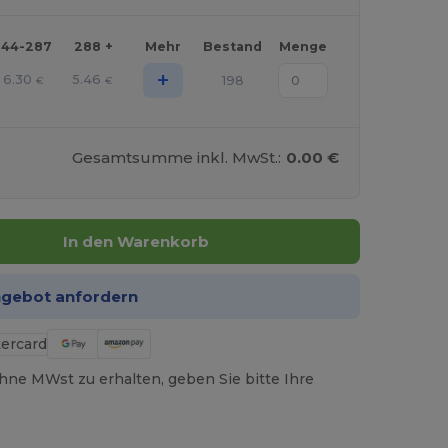
144-287
288 +
Mehr
Bestand
Menge
+
6.30
5.46
198
€
€
Gesamtsumme inkl. MwSt.:
0.00 €
In den Warenkorb
ngebot anfordern
hne MWst zu erhalten, geben Sie bitte Ihre