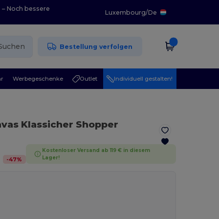
0 – Noch bessere
Luxembourg
/
De
Suchen
Bestellung verfolgen
r
Werbegeschenke
Outlet
Individuell gestalten!
nvas Klassicher Shopper
Kostenloser Versand ab 119 € in diesem
Lager!
-
47
%