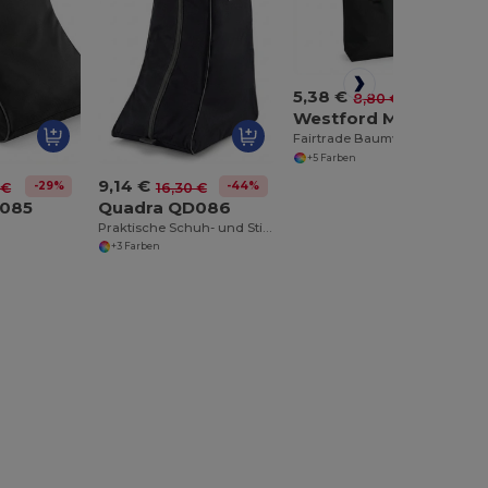
5,38 €
-39%
8,80 €
Westford Mill WM671
Fairtrade Baumwolltasche Camden
+5 Farben
9,14 €
-29%
-44%
 €
16,30 €
D085
Quadra QD086
Praktische Schuh- und Stiefeltasche mit Belüftung
+3 Farben