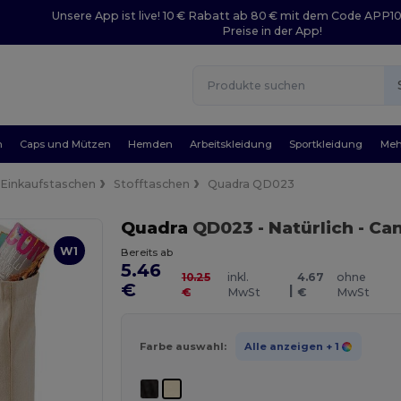
Unsere App ist live! 10 € Rabatt ab 80 € mit dem Code APP1
Preise in der App!
n
Caps und Mützen
Hemden
Arbeitskleidung
Sportkleidung
Meh
Einkaufstaschen
Stofftaschen
Quadra QD023
Quadra
QD023
- Natürlich
- Ca
W1
Bereits ab
5.46
10.25
inkl.
4.67
ohne
€
|
€
MwSt
€
MwSt
Farbe auswahl:
Alle anzeigen
+ 1