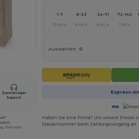
1-7
8-23
24-71
72-143
10.50
9.66
8.40
7.56
€
€
€
€
Auswahlen:
0
r Ihre Produkte an
Express-A
Zuverlässiger
Support
Haben Sie eine Firma? Um unsere Preise o
bot?
6989151
Steuernummer beim Zahlungsvorgang an.
ag: 10:00–14:00