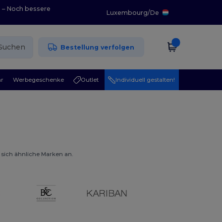
0 – Noch bessere
Luxembourg
/
De
Suchen
Bestellung verfolgen
r
Werbegeschenke
Outlet
Individuell gestalten!
 sich ähnliche Marken an.