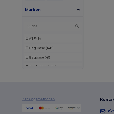
Marken
ATF
(9)
Bag Base
(148)
Bagbase
(41)
Black&Match
(10)
Branve
(7)
Build Your Brand
(1)
Case Logic
(8)
Kontak
Zahlungsmethoden
Craghoppers
(1)
Ku
Egotier
(93)