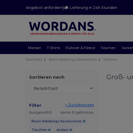
Angebot anfordern
|
Lieferung in 24h Stunden
Marken
T-Shirts
Pullover & Fleece
Taschen
Jacke
Startseite
Basic Kleidung | Accessoires
Taschen
Groß- u
Sortieren nach
Filter
« Zurücksetzen
Ausgewählt
keine Ergebnisse.
Basic Kleidung | Accessoires
Taschen
Aodaci