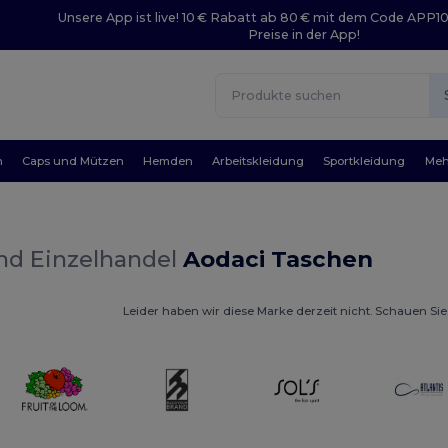
Unsere App ist live! 10 € Rabatt ab 80 € mit dem Code APP1
Preise in der App!
n
Caps und Mützen
Hemden
Arbeitskleidung
Sportkleidung
Meh
nd Einzelhandel
Aodaci Taschen
Leider haben wir diese Marke derzeit nicht. Schauen Sie