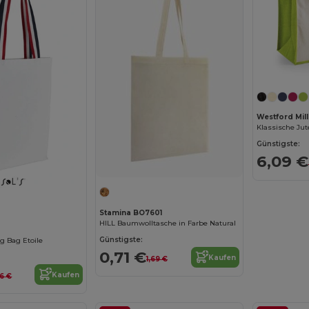
Westford Mi
Klassische Jut
Günstigste:
6,09 €
Stamina BO7601
HILL Baumwolltasche in Farbe Natural
Günstigste:
g Bag Etoile
0,71 €
Kaufen
1,69 €
Kaufen
6 €