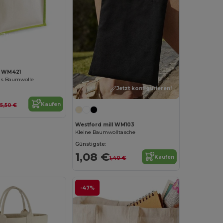
Jetzt konfigurieren!
l WM421
us Baumwolle
Jetzt konfigurieren!
Kaufen
5,50 €
Westford mill WM103
Kleine Baumwolltasche
Günstigste:
1,08 €
Kaufen
1,40 €
-47%