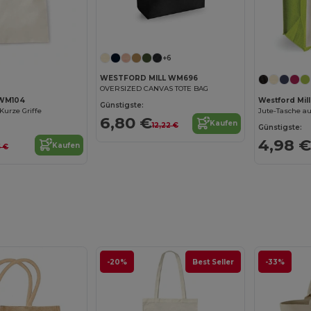
Jetzt konfigurieren!
+6
WESTFORD MILL WM696
OVERSIZED CANVAS TOTE BAG
 WM104
Westford Mil
Günstigste:
Kurze Griffe
Jute-Tasche a
6,80 €
Kaufen
12,22 €
Günstigste:
4,98 €
Kaufen
5 €
-20%
Best Seller
-33%