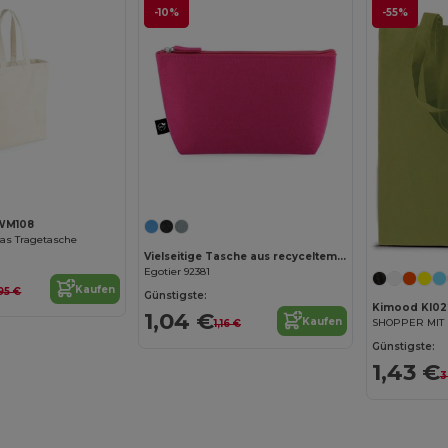
-10%
-55%
Jetzt konfigurieren!
 WM108
as Tragetasche
Vielseitige Tasche aus recyceltem Filz (100% rPET)
Egotier 92381
Kaufen
95 €
Günstigste:
Kimood KI02
1,04 €
Kaufen
1,16 €
Günstigste:
1,43 €
3