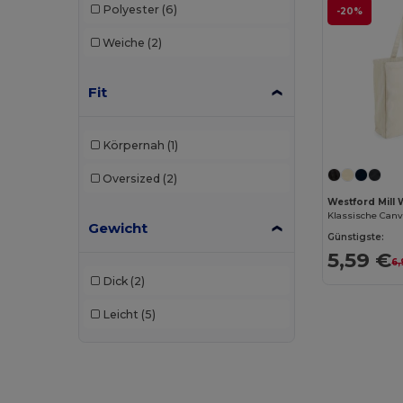
Polyester
(6)
-20%
Weiche
(2)
Fit
Körpernah
(1)
Oversized
(2)
Westford Mill
Klassische Canv
Gewicht
Günstigste:
5,59 €
6,
Dick
(2)
Leicht
(5)