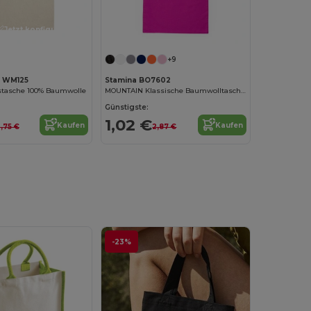
Jetzt konfigurieren!
+9
l WM125
Stamina BO7602
stasche 100% Baumwolle
MOUNTAIN Klassische Baumwolltasche in verschiedenen Farben
Günstigste:
1,02 €
Kaufen
Kaufen
,75 €
2,87 €
-23%