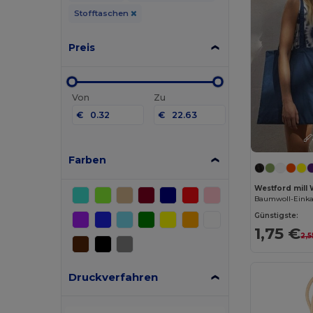
Stofftaschen
Preis
Von
Zu
€
€
Farben
Westford mill
Baumwoll-Einka
Günstigste:
1,75 €
2,5
Druckverfahren