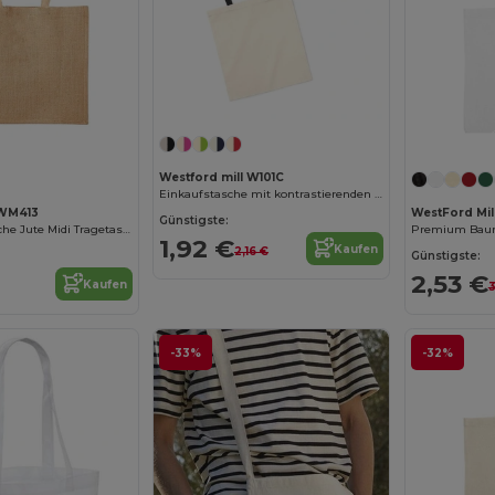
Jetzt konfigurieren!
Westford mill W101C
Einkaufstasche mit kontrastierenden Griffen
 WM413
WestFord Mi
Günstigste:
Umweltfreundliche Jute Midi Tragetasche
Premium Baum
1,92 €
Kaufen
2,16 €
Günstigste:
2,53 €
Kaufen
3
-33%
-32%