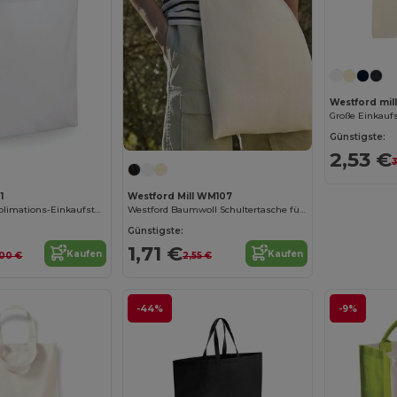
Westford mil
Große Einkauf
Günstigste:
2,53 €
3
1
Westford Mill WM107
Hochwertige Sublimations-Einkaufstasche
Westford Baumwoll Schultertasche für Einkäufe
Günstigste:
1,71 €
Kaufen
Kaufen
,00 €
2,55 €
-44%
-9%