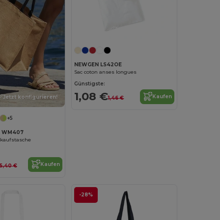
Jetzt konfigurieren!
NEWGEN LS42OE
Sac coton anses longues
Günstigste:
1,08 €
Kaufen
Jetzt konfigurieren!
1,46 €
+5
ll WM407
nkaufstasche
Kaufen
5,40 €
-28%