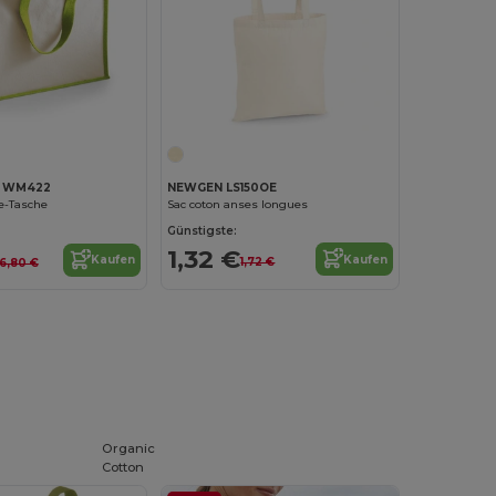
NEWGEN LS150OE
ll WM422
Sac coton anses longues
e-Tasche
Günstigste:
1,32 €
Kaufen
Kaufen
1,72 €
6,80 €
Organic
Cotton