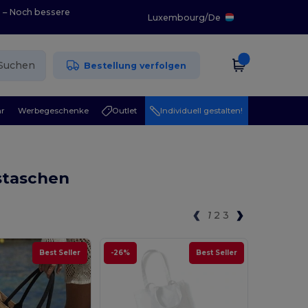
0 – Noch bessere
Luxembourg
/
De
Suchen
Bestellung verfolgen
r
Werbegeschenke
Outlet
Individuell gestalten!
staschen
1
2
3
Best Seller
-26%
Best Seller