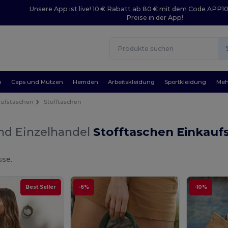
Unsere App ist live! 10 € Rabatt ab 80 € mit dem Code APP1
Preise in der App!
n
Caps und Mützen
Hemden
Arbeitskleidung
Sportkleidung
Meh
aufstaschen
Stofftaschen
nd Einzelhandel
Stofftaschen Einkauf
sse.
Best Seller
-6%
-10%