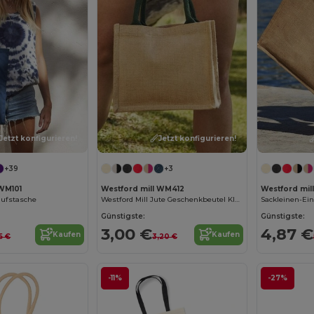
Jetzt konfigurieren!
Jetzt konfigurieren!
+39
+3
 WM101
Westford mill WM412
Westford mi
ufstasche
Westford Mill Jute Geschenkbeutel Klein
Sackleinen-Ei
Günstigste:
Günstigste:
3,00 €
4,87 €
Kaufen
Kaufen
5 €
3,20 €
-11%
-27%