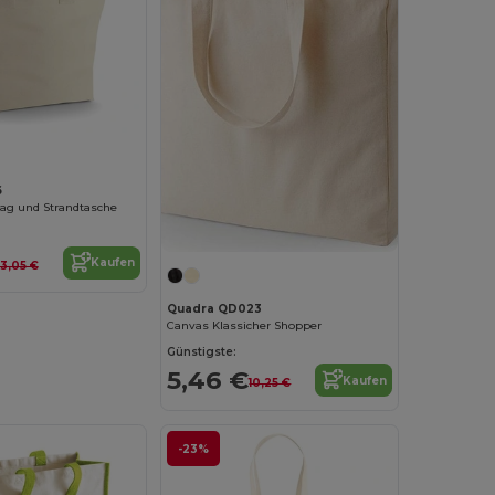
6
ag und Strandtasche
Kaufen
13,05 €
Quadra QD023
Canvas Klassicher Shopper
Günstigste:
5,46 €
Kaufen
10,25 €
-23%