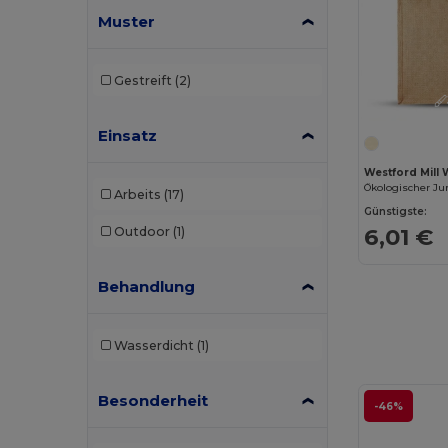
Muster
Gestreift
(2)
Einsatz
Westford Mil
Arbeits
(17)
Günstigste:
6,01 €
Outdoor
(1)
Behandlung
Wasserdicht
(1)
Besonderheit
-46%