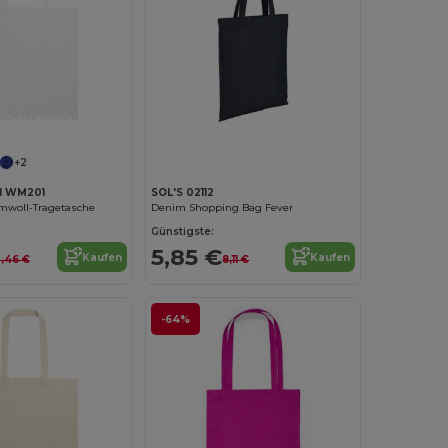
Jetzt konfigurieren!
+2
ll WM201
SOL'S 02112
woll-Tragetasche
Denim Shopping Bag Fever
Günstigste:
5,85 €
Kaufen
Kaufen
,46 €
8,11 €
-64%