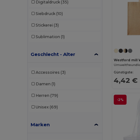
Digitaldruck
(35)
Siebdruck
(10)
Stickerei
(3)
Sublimation
(1)
Geschlecht - Alter
Westford mill
Accessoires
(3)
Günstigste:
4,42 €
Damen
(1)
Herren
(79)
-2%
Unisex
(69)
Marken