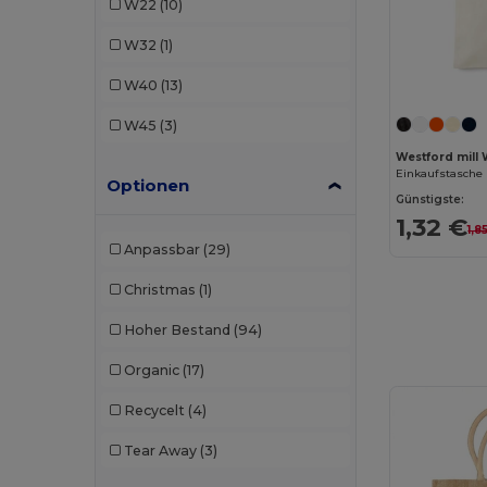
W22
(10)
NewGen
(5)
W32
(1)
Quadra
(6)
W40
(13)
SOL'S
(3)
W45
(3)
Stamina
(9)
Westford mill
Einkaufstasche 
Optionen
Valento
(13)
Günstigste:
1,32 €
Westford mill
(46)
1,8
Anpassbar
(29)
Christmas
(1)
Hoher Bestand
(94)
Organic
(17)
Recycelt
(4)
Tear Away
(3)