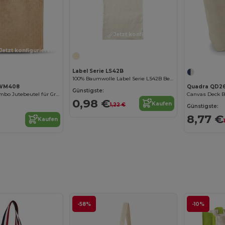
Jetzt konfigurieren!
Jetzt konfigurieren!
Label Serie LS42B
100% Baumwolle Label Serie LS42B Beutel
l WM408
Quadra QD2
Günstigste:
Ökologischer Jumbo Jutebeutel für Großeinkäufe
Canvas Deck B
0,98 €
Kaufen
1,22 €
Günstigste:
8,77 €
Kaufen
-58%
-10%