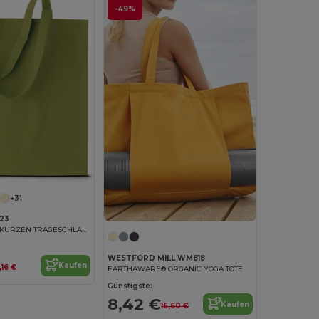
-49%
+31
23
SHOPPER MIT KURZEN TRAGESCHLAUFEN
WESTFORD MILL WM818
Kaufen
,16 €
EARTHAWARE® ORGANIC YOGA TOTE
Günstigste:
8,42 €
Kaufen
16,60 €