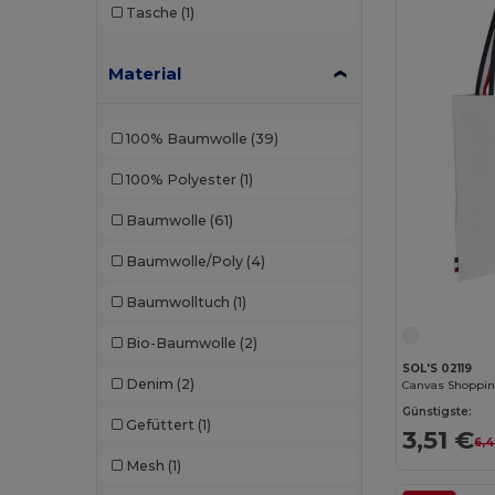
Tasche
(1)
Material
100% Baumwolle
(39)
100% Polyester
(1)
Baumwolle
(61)
Baumwolle/Poly
(4)
Baumwolltuch
(1)
Bio-Baumwolle
(2)
SOL'S 02119
Denim
(2)
Canvas Shoppin
Günstigste:
Gefüttert
(1)
3,51 €
6,4
Mesh
(1)