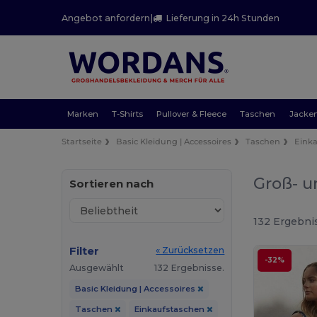
Angebot anfordern
|
Lieferung in 24h Stunden
Marken
T-Shirts
Pullover & Fleece
Taschen
Jacke
Startseite
Basic Kleidung | Accessoires
Taschen
Eink
Groß- u
Sortieren nach
132 Ergebni
Filter
« Zurücksetzen
-32%
Ausgewählt
132 Ergebnisse.
Basic Kleidung | Accessoires
Taschen
Einkaufstaschen