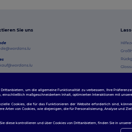
tieren Sie uns
Lass
nde
Hilfe
nde@wordans.lu
Großh
Rückg
es
kauf@wordans.lu
Gloss
Vers
line
 6819 6989151
Gutsc
tag – Donnerstag: 10:00–13:00 & 14:00–17:30 Freitag: 10:00–14:00
ittanbietern, um die allgemeine Funktionalität zu verbessern, Ihre Präferenze
n, einschließlich maßgeschneidertem Inhalt, optimierten Interaktionen mit unse
ftragsverfolgung
zielle Cookies, die für das Funktionieren der Website erforderlich sind, könne
dere Arten von Cookies, wie diejenigen, die für Personalisierung, Analyse und 
e diese kontrollieren und über Cookies von Drittanbietern, finden Sie in unsere
ichtlinien
|
Datenschutzbestimmungen
|
Cookie-Richtlinie
|
Site M