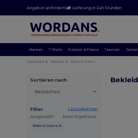
Angebot anfordern
|
Lieferung in 24h Stunden
Marken
T-Shirts
Pullover & Fleece
Taschen
Jacke
Startseite
Marken
Watx & Colors
Beklei
Sortieren nach
Filter
« Zurücksetzen
Ausgewählt
keine Ergebnisse.
Watx & Colors