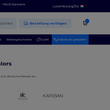
0 – Noch bessere
Luxembourg
/
De
Suchen
Bestellung verfolgen
r
Werbegeschenke
Outlet
Individuell gestalten!
lors
 sich ähnliche Marken an.