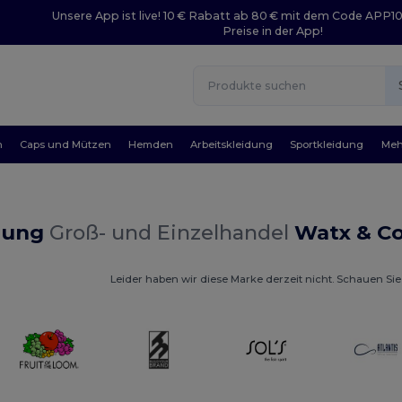
Unsere App ist live! 10 € Rabatt ab 80 € mit dem Code APP1
Preise in der App!
n
Caps und Mützen
Hemden
Arbeitskleidung
Sportkleidung
Meh
dung
Groß- und Einzelhandel
Watx & Co
Leider haben wir diese Marke derzeit nicht. Schauen Sie