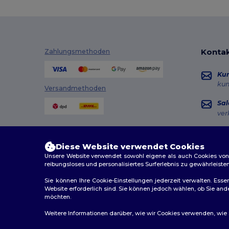
Atlantis
(102)
Atlantis Headwear
(75)
AWDis
(40)
Kontak
Zahlungsmethoden
AWDis Just Hoods
(24)
Ku
AWDis So Denim
(10)
ku
Versandmethoden
B&C
(209)
Sal
ver
B&C DNM
(1)
Hot
B&C Pro
(12)
+49
Diese Website verwendet Cookies
Mon
Unsere Website verwendet sowohl eigene als auch Cookies von Dr
Babybugz
(26)
reibungsloses und personalisiertes Surferlebnis zu gewährleiste
Au
Bag Base
(167)
Sie können Ihre Cookie-Einstellungen jederzeit verwalten. Essen
Website erforderlich sind. Sie können jedoch wählen, ob Sie an
Bagbase
(42)
möchten.
2026. Alle Rechte vorbehalten
Barents
(9)
Weitere Informationen darüber, wie wir Cookies verwenden, wie Si
Allgemeine Geschäftsbedingungen
|
Personalisierungsr