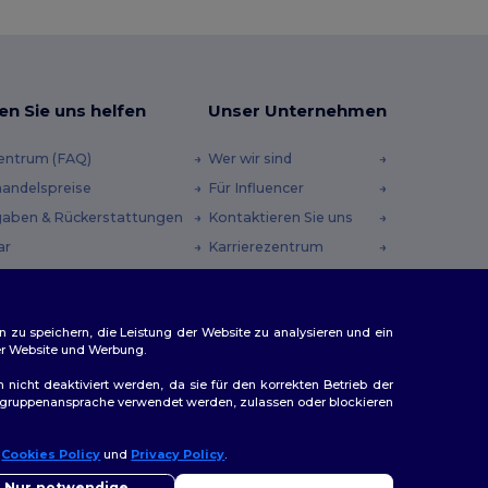
en Sie uns helfen
Unser Unternehmen
zentrum (FAQ)
Wer wir sind
andelspreise
Für Influencer
aben & Rückerstattungen
Kontaktieren Sie uns
ar
Karrierezentrum
andmethoden
heincodes
n zu speichern, die Leistung der Website zu analysieren und ein
rer Website und Werbung.
n nicht deaktiviert werden, da sie für den korrekten Betrieb der
Zielgruppenansprache verwendet werden, zulassen oder blockieren
r
Cookies Policy
und
Privacy Policy
.
ap
Nur notwendige