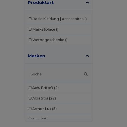
Produktart
Basic Kleidung | Accessoires
()
Marketplace
()
Werbegeschenke
()
Marken
Ach. Brito®
(2)
Albatros
(22)
Armor Lux
(5)
ATF
(17)