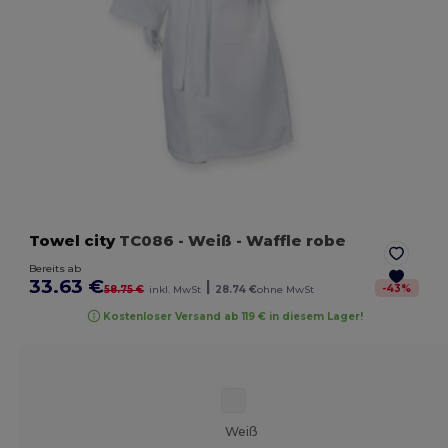
Towel city
TC086
- Weiß
- Waffle robe
Bereits ab
33.63 €
|
-
43
%
58.75 €
inkl. MwSt
28.74 €
ohne MwSt
Kostenloser Versand ab 119 € in diesem Lager!
Weiß