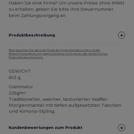
Haben Sie eine Firma? Um unsere Preise ohne MWst
zu erhalten, geben Sie bitte Ihre Steuernummer
beim Zahlungsvorgang an.
Produktbeschreibung
Bitte beachten Sie, dass die Farbe des Produktbildes aufgrund der
Bildschirmkalibrierung möglicherweise nicht genau der tatsächlichen
Produktfarbe entspricht.
GEWICHT
653 g.
Grammatur
225g/m²
Traditioneller, weicher, texturierter Waffel-
Morgenmantel mit tiefen aufgesetzten Taschen
und Kimono-Styling.
Kundenbewertungen zum Produkt