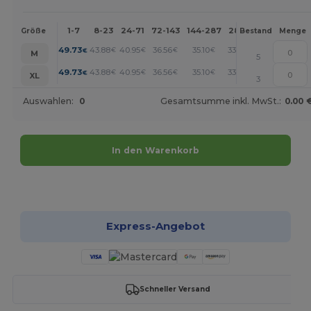
1-7
8-23
24-71
72-143
144-287
288 +
Mehr
Größe
Bestand
Menge
+
49.73
43.88
40.95
36.56
35.10
33.63
€
€
€
€
€
€
M
5
+
49.73
43.88
40.95
36.56
35.10
33.63
€
€
€
€
€
€
XL
3
Auswahlen:
0
Gesamtsumme inkl. MwSt.:
0.00 
In den Warenkorb
Jetzt konfigurieren!
Express-Angebot
Schneller Versand