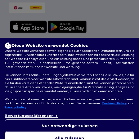
Folge uns
Diese Website verwendet Cookies
Unsere Website verwendet sowohl eigene als auch Cookies von Drittanbietern, um die
allgemeine Funktionalität zu verbessern, Ihre Präferenzen zu speichern, die Leistung
der Website zu analysieren und ein reibungsloses und personalisiertes Surferlebnis
zu gewährleisten, einschließlich maßgeschneidertem Inhalt, optimierten
2026. Alle Rechte vorbehalten
Interaktionen mit unserer Website und Werbung.
Allgemeine Geschäftsbedingungen
|
Personalisierungsrichtlinien
|
Sie können Ihre Cookie-Einstellungen jederzeit verwalten. Essenzielle Cookies, die für
Datenschutzbestimmungen
|
Cookie-Richtlinie
|
Site Map
das Funktionieren der Website erforderlich sind, können nicht deaktiviert werden, da
sie für den korrekten Betrieb der Website erforderlich sind. Sie können jedoch wählen,
ob Sie andere Arten von Cookies, wie diejenigen, die für Personalisierung, Analyse und
Zielgruppenansprache verwendet werden, zulassen oder blockieren möchten.
Weitere Informationen darüber, wie wir Cookies verwenden, wie Sie diese kontrollieren
und über Cookies von Drittanbietern, finden Sie in unserer
Cookies Policy
und
Privacy Policy
.
👋
Hallo
Bewertungspräferenzen
Wenn Sie Fragen oder
Bedenken haben, können Sie
Nur notwendige zulassen
uns jederzeit kontaktieren.
Unser Chatbot ist hier, um
Alle zulassen
Ihnen zu helfen.