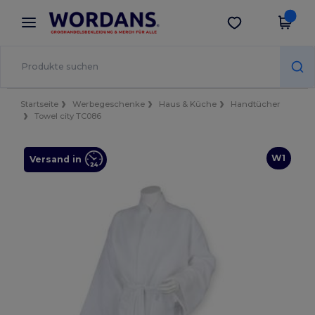
×
Wordans App
App holen
Bessere Preise in der App!
Startseite
Werbegeschenke
Haus & Küche
Handtücher
Towel city TC086
W1
Versand in