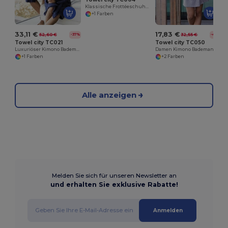
Klassische Frottéeschuhe (offene Zehe)
+1 Farben
33,11 €
17,83 €
52,60 €
32,55 €
-37%
-45%
Towel city TC021
Towel city TC050
Luxuriöser Kimono Bademantel mit Taschen
Damen Kimono Bademantel
+1 Farben
+2 Farben
Alle anzeigen
Melden Sie sich für unseren Newsletter an
und erhalten Sie exklusive Rabatte!
Anmelden