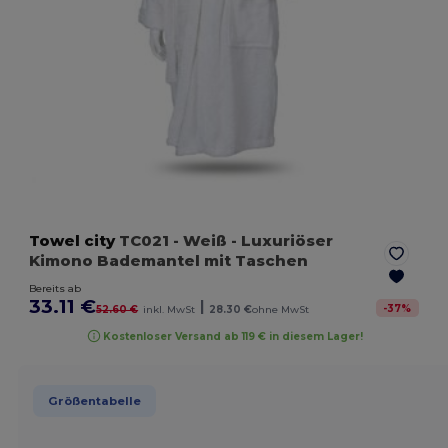
Towel city
TC021
- Weiß
- Luxuriöser
Kimono Bademantel mit Taschen
Bereits ab
33.11 €
|
-
37
%
52.60 €
inkl. MwSt
28.30 €
ohne MwSt
Kostenloser Versand ab 119 € in diesem Lager!
Größentabelle