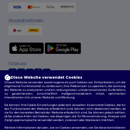
Versandmethoden
Folge uns
Diese Website verwendet Cookies
Unsere Website verwendet sowohl eigene als auch Cookies von Drittanbietern, um die
2026. Alle Rechte vorbehalten
allgemeine Funktionalität zu verbessern, Ihre Präferenzen zu speichern, die Leistung
der Website zu analysieren und ein reibungsloses und personalisiertes Surferlebnis
Allgemeine Geschäftsbedingungen
|
Personalisierungsrichtlinien
|
zu gewährleisten, einschließlich maßgeschneidertem Inhalt, optimierten
Datenschutzbestimmungen
|
Cookie-Richtlinie
|
Site Map
Interaktionen mit unserer Website und Werbung.
Sie können Ihre Cookie-Einstellungen jederzeit verwalten. Essenzielle Cookies, die für
das Funktionieren der Website erforderlich sind, können nicht deaktiviert werden, da
sie für den korrekten Betrieb der Website erforderlich sind. Sie können jedoch wählen,
ob Sie andere Arten von Cookies, wie diejenigen, die für Personalisierung, Analyse und
Zielgruppenansprache verwendet werden, zulassen oder blockieren möchten.
Weitere Informationen darüber, wie wir Cookies verwenden, wie Sie diese kontrollieren