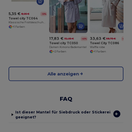
5,35 €
8,05 €
-33%
Towel city TC064
Klassische Frottéeschuhe (offene Zehe)
+1 Farben
17,83 €
33,63 €
32,55 €
58,75 €
-45%
-43%
Towel city TC050
Towel City TC086
Damen Kimono Bademantel
Waffle robe
+2 Farben
+1 Farben
Alle anzeigen
FAQ
Ist dieser Mantel für Siebdruck oder Stickerei
geeignet?