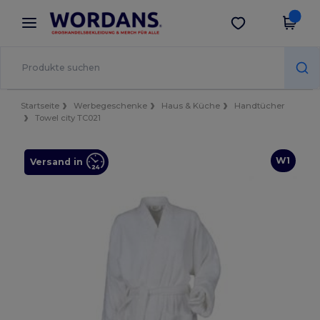
×
Wordans App
App holen
Bessere Preise in der App!
Startseite
Werbegeschenke
Haus & Küche
Handtücher
Towel city TC021
W1
Versand in