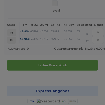
Weiß
1-7
8-23
24-71
72-143
144-287
288 +
Mehr
Größe
Bestand
Menge
+
48.95
43.19
40.31
35.99
34.55
33.11
€
€
€
€
€
€
M
18
+
48.95
43.19
40.31
35.99
34.55
33.11
€
€
€
€
€
€
XL
22
Auswahlen:
0
Gesamtsumme inkl. MwSt.:
0.00 
In den Warenkorb
Jetzt konfigurieren!
Express-Angebot