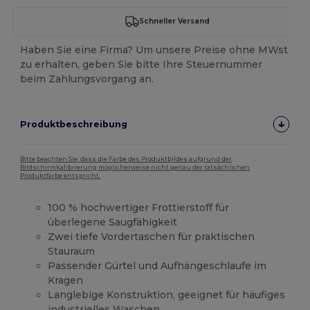
Schneller Versand
Haben Sie eine Firma? Um unsere Preise ohne MWst
zu erhalten, geben Sie bitte Ihre Steuernummer
beim Zahlungsvorgang an.
Produktbeschreibung
Bitte beachten Sie, dass die Farbe des Produktbildes aufgrund der
Bildschirmkalibrierung möglicherweise nicht genau der tatsächlichen
Produktfarbe entspricht.
100 % hochwertiger Frottierstoff für
überlegene Saugfähigkeit
Zwei tiefe Vordertaschen für praktischen
Stauraum
Passender Gürtel und Aufhängeschlaufe im
Kragen
Langlebige Konstruktion, geeignet für häufiges
industrielles Waschen