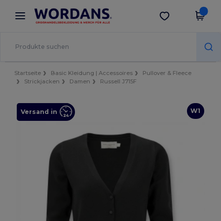
×
Wordans App
App holen
Bessere Preise in der App!
Startseite
Basic Kleidung | Accessoires
Pullover & Fleece
Strickjacken
Damen
Russell J715F
W1
Versand in