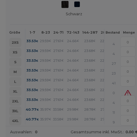
Schwarz
1-7
8-23
24-71
72-143
144-287
288 +
Mehr
Größe
Bestand
Menge
+
33.53
29.59
27.61
24.66
23.68
22.69
€
€
€
€
€
€
2XS
4
+
33.53
29.59
27.61
24.66
23.68
22.69
€
€
€
€
€
€
XS
4
+
33.53
29.59
27.61
24.66
23.68
22.69
€
€
€
€
€
€
S
27
+
33.53
29.59
27.61
24.66
23.68
22.69
€
€
€
€
€
€
M
23
+
33.53
29.59
27.61
24.66
23.68
22.69
€
€
€
€
€
€
L
41
+
33.53
29.59
27.61
24.66
23.68
22.69
€
€
€
€
€
€
XL
0
+
33.53
29.59
27.61
24.66
23.68
22.69
€
€
€
€
€
€
2XL
4
+
40.77
35.97
33.58
29.98
28.78
27.59
€
€
€
€
€
€
3XL
11
+
40.77
35.97
33.58
29.98
28.78
27.59
€
€
€
€
€
€
4XL
9
Auswahlen:
0
Gesamtsumme inkl. MwSt.:
0.00 