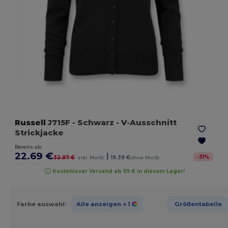
Russell
J715F
- Schwarz
- V-Ausschnitt
Strickjacke
Bereits ab
22.69 €
|
-
31
%
32.97 €
inkl. MwSt
19.39 €
ohne MwSt
Kostenloser Versand ab 119 € in diesem Lager!
Farbe auswahl:
Alle anzeigen
+ 1
Größentabelle