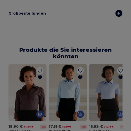
Großbestellungen
Produkte die Sie interessieren
könnten
19,90 €
17,51 €
15,63 €
37,20 €
32,10 €
27,73 €
-46%
-45%
-44%