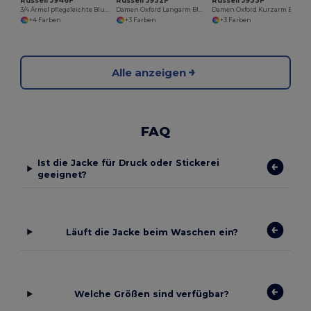
Russell J946F
Russell J932F
Russell J933F
3/4 Ärmel pflegeleichte Bluse
Damen Oxford Langarm Bluse
Damen Oxford Kurzarm Bluse
+4 Farben
+3 Farben
+3 Farben
Alle anzeigen
FAQ
Ist die Jacke für Druck oder Stickerei
geeignet?
Läuft die Jacke beim Waschen ein?
Welche Größen sind verfügbar?