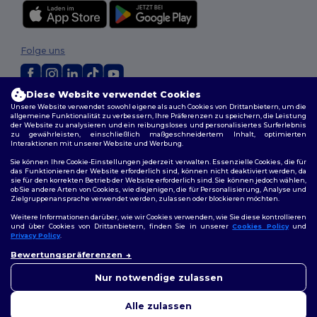
Folge uns
Diese Website verwendet Cookies
2026. Alle Rechte vorbehalten
Unsere Website verwendet sowohl eigene als auch Cookies von Drittanbietern, um die
allgemeine Funktionalität zu verbessern, Ihre Präferenzen zu speichern, die Leistung
Allgemeine Geschäftsbedingungen
|
Personalisierungsrichtlinien
|
der Website zu analysieren und ein reibungsloses und personalisiertes Surferlebnis
Datenschutzbestimmungen
|
Cookie-Richtlinie
|
Site Map
zu gewährleisten, einschließlich maßgeschneidertem Inhalt, optimierten
Interaktionen mit unserer Website und Werbung.
Sie können Ihre Cookie-Einstellungen jederzeit verwalten. Essenzielle Cookies, die für
das Funktionieren der Website erforderlich sind, können nicht deaktiviert werden, da
sie für den korrekten Betrieb der Website erforderlich sind. Sie können jedoch wählen,
ob Sie andere Arten von Cookies, wie diejenigen, die für Personalisierung, Analyse und
Zielgruppenansprache verwendet werden, zulassen oder blockieren möchten.
Weitere Informationen darüber, wie wir Cookies verwenden, wie Sie diese kontrollieren
und über Cookies von Drittanbietern, finden Sie in unserer
Cookies Policy
und
Privacy Policy
.
Bewertungspräferenzen
Nur notwendige zulassen
Alle zulassen