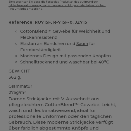
Bitte beachten Sie, dass die Farbe des Produktbildes aufgrund der
Bildschirmkalibrierung möglicherweise nicht genau der tatsächlichen
Produktfarbe entspricht.
Reference: RU715F, R-715F-0, JZ715
CottonBlend™ Gewebe für Weichheit und
Fleckenresistenz
Elastan an Bündchen und
Saum
für
Formbeständigkeit
Modernes Design mit passenden Knöpfen
Schnelltrocknend und waschbar bei 40°C
GEWICHT
362 g.
Grammatur
275g/m²
Damen Strickjacke mit V-Ausschnitt aus
pflegeleichtem CottonBlend™-Gewebe. Leicht,
weich und fleckenabweisend, ideal für
professionelle Uniformen oder den täglichen
Gebrauch. Diese moderne Strickjacke verfügt
über farblich abgestimmte Knöpfe und