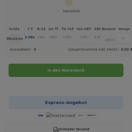
Natürlich
1-7
8-23
24-71
72-143
144-287
288 +
Mehr
Größe
Bestand
Menge
+
2.06
1.96
1.85
1.23
1.13
0.98
€
€
€
€
€
€
38x42cm
63123
Auswahlen:
0
Gesamtsumme inkl. MwSt.:
0.00 
In den Warenkorb
Jetzt konfigurieren!
Express-Angebot
Schneller Versand