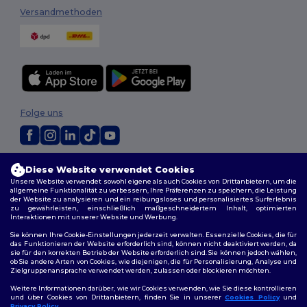
Versandmethoden
Folge uns
2026. Alle Rechte vorbehalten
Diese Website verwendet Cookies
Allgemeine Geschäftsbedingungen
|
Personalisierungsrichtlinien
|
Unsere Website verwendet sowohl eigene als auch Cookies von Drittanbietern, um die
Datenschutzbestimmungen
|
Cookie-Richtlinie
|
Site Map
allgemeine Funktionalität zu verbessern, Ihre Präferenzen zu speichern, die Leistung
der Website zu analysieren und ein reibungsloses und personalisiertes Surferlebnis
zu gewährleisten, einschließlich maßgeschneidertem Inhalt, optimierten
Interaktionen mit unserer Website und Werbung.
Sie können Ihre Cookie-Einstellungen jederzeit verwalten. Essenzielle Cookies, die für
das Funktionieren der Website erforderlich sind, können nicht deaktiviert werden, da
sie für den korrekten Betrieb der Website erforderlich sind. Sie können jedoch wählen,
ob Sie andere Arten von Cookies, wie diejenigen, die für Personalisierung, Analyse und
Zielgruppenansprache verwendet werden, zulassen oder blockieren möchten.
Weitere Informationen darüber, wie wir Cookies verwenden, wie Sie diese kontrollieren
und über Cookies von Drittanbietern, finden Sie in unserer
Cookies Policy
und
Privacy Policy
.