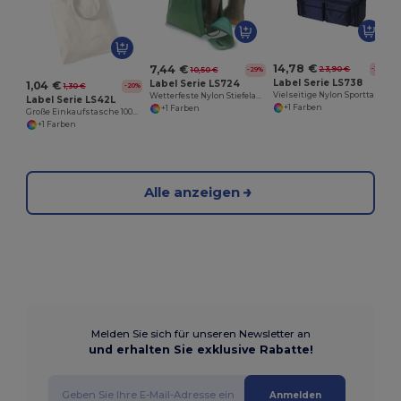
14,78 €
7,44 €
23,90 €
-38%
10,50 €
-29%
Label Serie LS738
Label Serie LS724
1,04 €
1,30 €
-20%
Vielseitige Nylon Sporttasche mit Schultergurt
Wetterfeste Nylon Stiefelabdeckung mit Griff
Label Serie LS42L
+1 Farben
+1 Farben
Große Einkaufstasche 100% Baumwolle
+1 Farben
Alle anzeigen
Melden Sie sich für unseren Newsletter an
und erhalten Sie exklusive Rabatte!
Anmelden