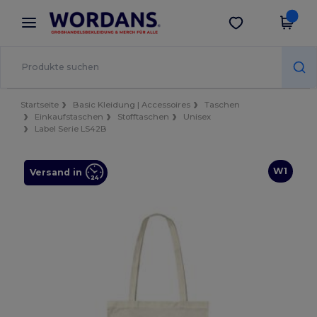
×
Wordans App
App holen
Bessere Preise in der App!
Startseite
Basic Kleidung | Accessoires
Taschen
Einkaufstaschen
Stofftaschen
Unisex
Label Serie LS42B
W1
Versand in