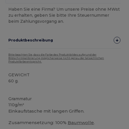
Haben Sie eine Firma? Um unsere Preise ohne MWst
zu erhalten, geben Sie bitte Ihre Steuernummer
beim Zahlungsvorgang an.
Produktbeschreibung
Bitte beachten Sie, dass die Farbe des Produktbildes aufgrund der
Bildschirmkalibrierung möglicherweise nicht genau der tatsächlichen
Produktfarbe entspricht.
GEWICHT
60 g.
Anpassbar
Hoher Bestand
Grammatur
110g/m²
Einkaufstasche mit langen Griffen.
Zusammensetzung: 100%
Baumwolle
.