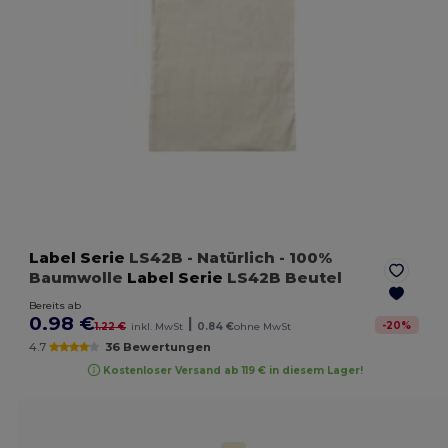
Label Serie
LS42B
- Natürlich
- 100%
Baumwolle
Label Serie
LS42B Beutel
Bereits ab
0.98 €
|
-
20
%
1.22 €
inkl. MwSt
0.84 €
ohne MwSt
4.7
36 Bewertungen
Kostenloser Versand ab 119 € in diesem Lager!