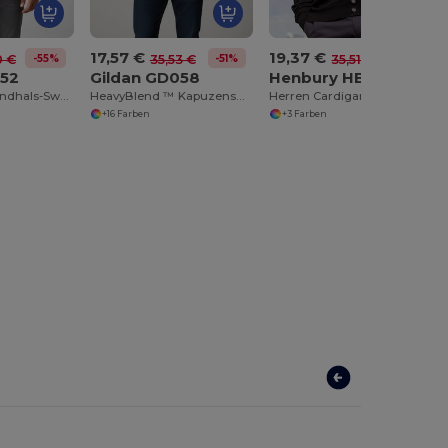
17,57 €
19,37 €
-55%
-51%
-45%
0 €
35,53 €
35,51 €
052
Gildan GD058
Henbury HB722
DryBlend ™ Rundhals-Sweatshirt Herren
HeavyBlend ™ Kapuzensweatshirt mit Reißverschluss Herren
Herren Cardigan V-Button
+16 Farben
+3 Farben