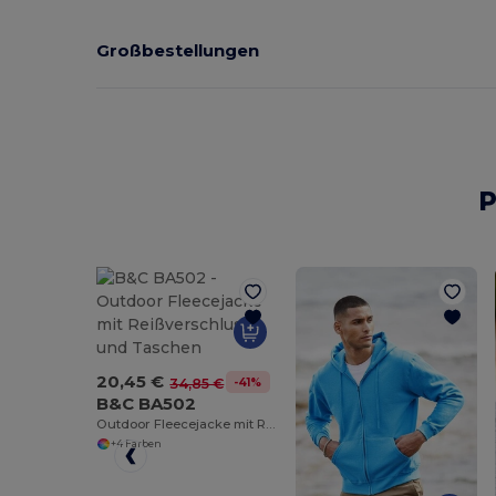
Großbestellungen
P
20,45 €
-41%
34,85 €
B&C BA502
Outdoor Fleecejacke mit Reißverschluss und Taschen
+4 Farben