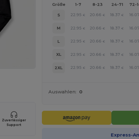
Größe
1-7
8-23
24-71
72-
22.95
20.66
18.37
16.0
S
€
€
€
22.95
20.66
18.37
16.0
M
€
€
€
22.95
20.66
18.37
16.0
L
€
€
€
22.95
20.66
18.37
16.0
XL
€
€
€
22.95
20.66
18.37
16.0
2XL
€
€
€
r Ihre Produkte an
Auswahlen:
0
Zuverlässiger
Support
Express-A