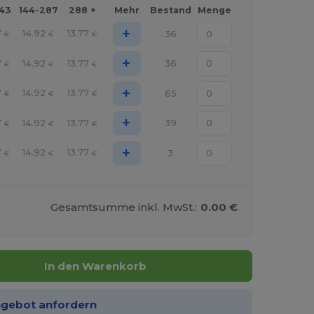
143
144-287
288 +
Mehr
Bestand
Menge
+
7
14.92
13.77
36
€
€
€
+
7
14.92
13.77
36
€
€
€
+
7
14.92
13.77
65
€
€
€
+
7
14.92
13.77
39
€
€
€
+
7
14.92
13.77
3
€
€
€
Gesamtsumme inkl. MwSt.:
0.00 €
In den Warenkorb
ngebot anfordern