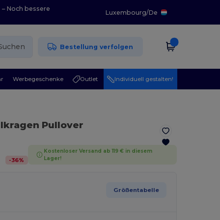
0 – Noch bessere
Luxembourg
/
De
Suchen
Bestellung verfolgen
r
Werbegeschenke
Outlet
Individuell gestalten!
llkragen Pullover
Kostenloser Versand ab 119 € in diesem
Lager!
-
36
%
Größentabelle