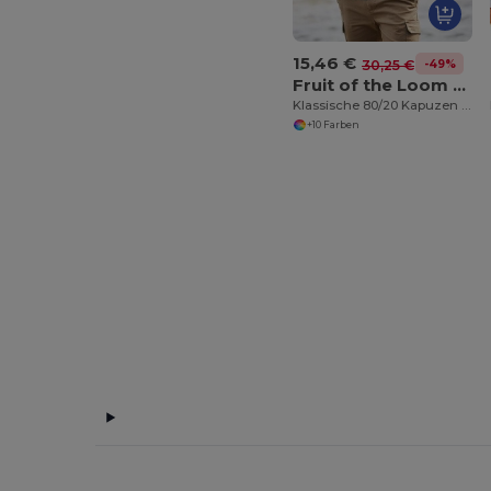
15,46 €
-49%
30,25 €
Fruit of the Loom SS222
Klassische 80/20 Kapuzen Sweatshirt Jacke Herren
+10 Farben