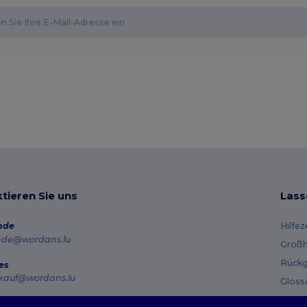
tieren Sie uns
Lass
nde
Hilfe
nde@wordans.lu
Großh
Rückg
es
kauf@wordans.lu
Gloss
Vers
line