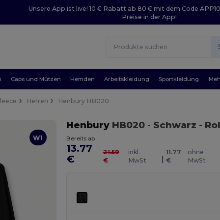
Unsere App ist live! 10 € Rabatt ab 80 € mit dem Code APP1
Preise in der App!
n
Caps und Mützen
Hemden
Arbeitskleidung
Sportkleidung
Meh
Fleece
Herren
Henbury HB020
Henbury
HB020
- Schwarz
- Ro
W1
Bereits ab
13.77
21.59
inkl.
11.77
ohne
€
|
€
MwSt
€
MwSt