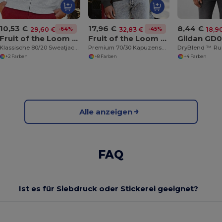
10,53 €
17,96 €
8,44 €
-64%
-45%
29,60 €
32,83 €
18,9
Fruit of the Loom SS226
Fruit of the Loom SS822
Gildan GD
Klassische 80/20 Sweatjacke
Premium 70/30 Kapuzensweatjacke
+2 Farben
+8 Farben
+4 Farben
Alle anzeigen
FAQ
Ist es für Siebdruck oder Stickerei geeignet?