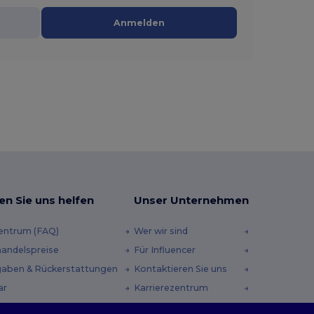
Anmelden
en Sie uns helfen
Unser Unternehmen
zentrum (FAQ)
Wer wir sind
andelspreise
Für Influencer
aben & Rückerstattungen
Kontaktieren Sie uns
ar
Karrierezentrum
andmethoden