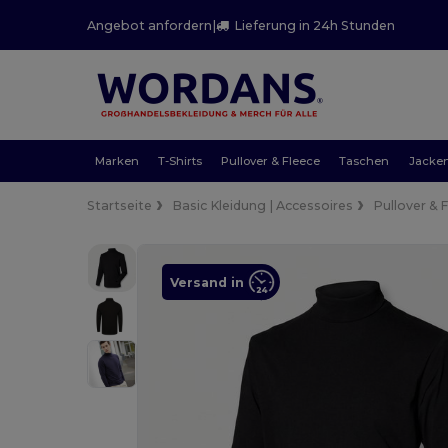
Angebot anfordern
|
Lieferung in 24h Stunden
Marken
T-Shirts
Pullover & Fleece
Taschen
Jacke
Startseite
Basic Kleidung | Accessoires
Pullover & 
Versand in