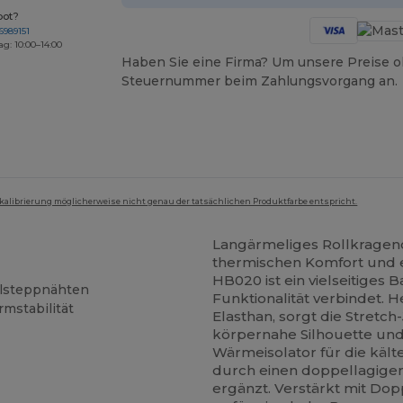
bot?
6989151
ag: 10:00–14:00
Haben Sie eine Firma? Um unsere Preise o
Steuernummer beim Zahlungsvorgang an.
mkalibrierung möglicherweise nicht genau der tatsächlichen Produktfarbe entspricht.
Langärmeliges Rollkragenob
thermischen Komfort und e
HB020 ist ein vielseitiges 
elsteppnähten
Funktionalität verbindet. 
mstabilität
Elasthan, sorgt die Stretc
körpernahe Silhouette und 
Wärmeisolator für die kälte
durch einen doppellagig
ergänzt. Verstärkt mit Dop