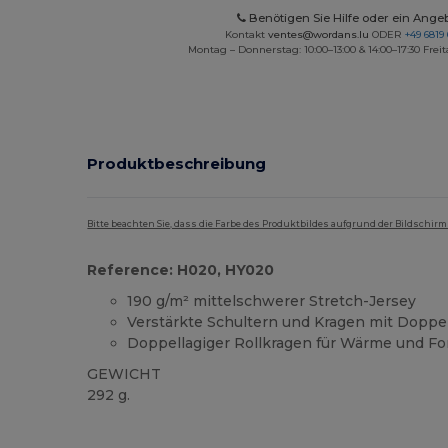
Benötigen Sie Hilfe oder ein Ange
Kontakt
ventes@wordans.lu
ODER
+49 6819 
Montag – Donnerstag: 10:00–13:00 & 14:00–17:30 Freit
Produktbeschreibung
Bitte beachten Sie, dass die Farbe des Produktbildes aufgrund der Bildschir
Reference: H020, HY020
190 g/m² mittelschwerer Stretch-Jersey
Verstärkte Schultern und Kragen mit Dopp
Doppellagiger Rollkragen für Wärme und For
GEWICHT
292 g.
Thermo
Thermo