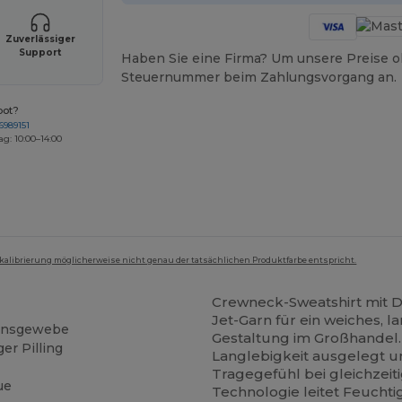
Zuverlässiger
Support
Haben Sie eine Firma? Um unsere Preise o
Steuernummer beim Zahlungsvorgang an.
bot?
6989151
ag: 10:00–14:00
mkalibrierung möglicherweise nicht genau der tatsächlichen Produktfarbe entspricht.
Crewneck-Sweatshirt mit D
Jet-Garn für ein weiches, la
ionsgewebe
Gestaltung im Großhandel. 
er Pilling
Langlebigkeit ausgelegt u
Tragegefühl bei gleichzeit
ue
Technologie leitet Feuchti