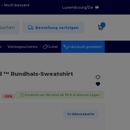
0 – Noch bessere
Luxembourg
/
De
Suchen
Bestellung verfolgen
r
Werbegeschenke
Outlet
Individuell gestalten!
d ™ Rundhals-Sweatshirt
Kostenloser Versand ab 119 € in diesem Lager!
-
55
%
t
Größentabelle