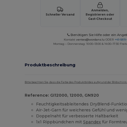
Anmelden,
Schneller Versand
Registrieren oder
Gast-Checkout
Benötigen Sie Hilfe oder ein Ange
Kontakt
ventes@wordans.lu
ODER
+49 6819 
Montag – Donnerstag: 10:00–13:00 & 14:00–17:30 Freit
Produktbeschreibung
Bitte beachten Sie, dass die Farbe des Produktbildes aufgrund der Bildschir
Reference: GI12000, 12000, GN920
Feuchtigkeitsableitendes DryBlend-Funkt
Air-Jet-Garn für weicheres Gefühl und wenig
Doppelnaht für verbesserte Haltbarkeit
1x1 Rippbündchen mit
Spandex
für Formtre