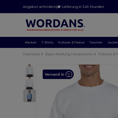
Angebot anfordern
|
Lieferung in 24h Stunden
Marken
T-Shirts
Pullover & Fleece
Taschen
Jacke
Startseite
Basic Kleidung | Accessoires
Pullover & 
Versand in