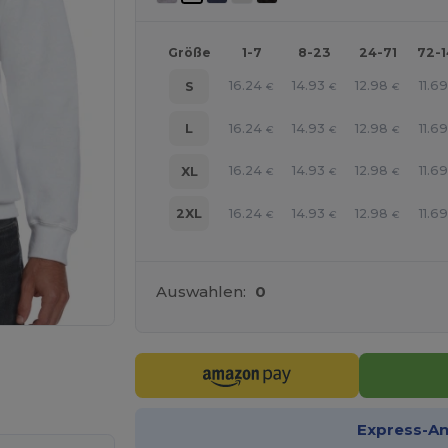
Größe
1-7
8-23
24-71
72-
16.24
14.93
12.98
11.6
S
€
€
€
16.24
14.93
12.98
11.6
L
€
€
€
16.24
14.93
12.98
11.6
XL
€
€
€
16.24
14.93
12.98
11.6
2XL
€
€
€
Auswahlen:
0
r Ihre Produkte an
Express-A