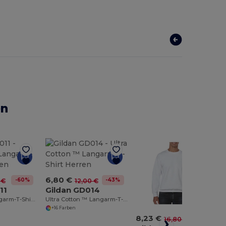
en
6,80 €
-60%
-43%
 €
12,00 €
11
Gildan GD014
Softstyle ™ Langarm-T-Shirt Herren
Ultra Cotton ™ Langarm-T-Shirt Herren
+16 Farben
8,23 €
-51%
16,80 €