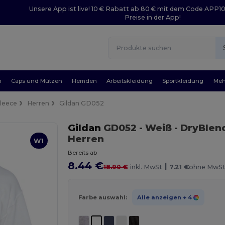
Unsere App ist live! 10 € Rabatt ab 80 € mit dem Code APP1
Preise in der App!
n
Caps und Mützen
Hemden
Arbeitskleidung
Sportkleidung
Meh
Fleece
Herren
Gildan GD052
Gildan
GD052
- Weiß
- DryBlen
Herren
W1
Bereits ab
8.44 €
|
18.90 €
inkl. MwSt
7.21 €
ohne MwS
Farbe auswahl:
Alle anzeigen
+ 4