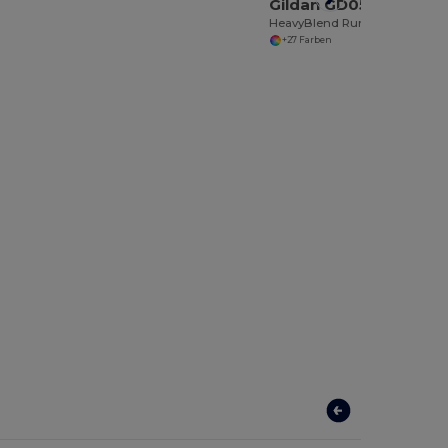
Gildan GD056
HeavyBlend Rundhals-Sweatshirt Herren
+27 Farben