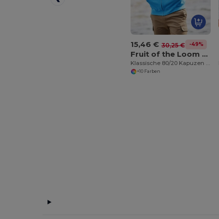
15,46 €
-49%
30,25 €
Fruit of the Loom SS222
Klassische 80/20 Kapuzen Sweatshirt Jacke Herren
+10 Farben