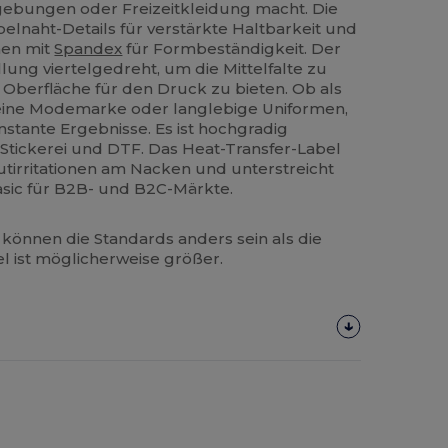
gebungen oder Freizeitkleidung macht. Die
lnaht-Details für verstärkte Haltbarkeit und
hen mit
Spandex
für Formbeständigkeit. Der
lung viertelgedreht, um die Mittelfalte zu
e Oberfläche für den Druck zu bieten. Ob als
 eine Modemarke oder langlebige Uniformen,
onstante Ergebnisse. Es ist hochgradig
Stickerei und DTF. Das Heat-Transfer-Label
utirritationen am Nacken und unterstreicht
sic für B2B- und B2C-Märkte.
können die Standards anders sein als die
el ist möglicherweise größer.