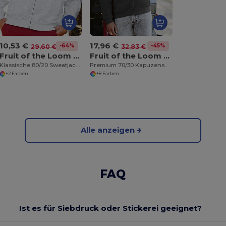
10,53 €
17,96 €
-64%
-45%
29,60 €
32,83 €
Fruit of the Loom SS226
Fruit of the Loom SS822
Klassische 80/20 Sweatjacke
Premium 70/30 Kapuzensweatjacke
+2 Farben
+8 Farben
Alle anzeigen
FAQ
Ist es für Siebdruck oder Stickerei geeignet?