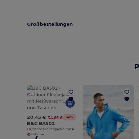
Großbestellungen
P
20,45 €
-41%
34,85 €
B&C BA502
Outdoor Fleecejacke mit Reißverschluss und Taschen
+4 Farben