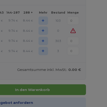
143
144-287
288 +
Mehr
Bestand
Menge
+
9
9.74
8.44
103
€
€
€
+
9
9.74
8.44
0
€
€
€
+
9
9.74
8.44
303
€
€
€
+
9
9.74
8.44
3
€
€
€
Gesamtsumme inkl. MwSt.:
0.00 €
In den Warenkorb
ngebot anfordern