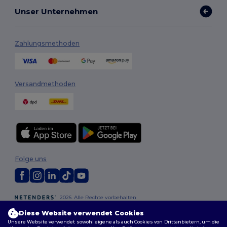
Unser Unternehmen
Zahlungsmethoden
Versandmethoden
Folge uns
2026. Alle Rechte vorbehalten
Allgemeine Geschäftsbedingungen
|
Personalisierungsrichtlinien
|
Diese Website verwendet Cookies
Datenschutzbestimmungen
|
Cookie-Richtlinie
|
Site Map
Unsere Website verwendet sowohl eigene als auch Cookies von Drittanbietern, um die