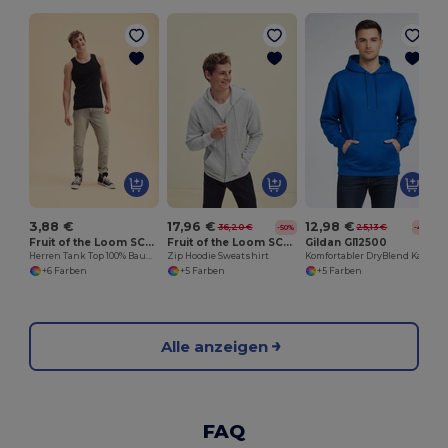
3,88 €
17,96 €
12,98 €
36,20 €
25,13 €
-50%
-48%
Fruit of the Loom SC294
Fruit of the Loom SC361C
Gildan GI12500
Herren Tank Top 100% Baumwolle
Zip Hoodie Sweatshirt
Komfortabler DryBlend Kapuzenpullover für Erwachsene
+6 Farben
+5 Farben
+5 Farben
Alle anzeigen
FAQ