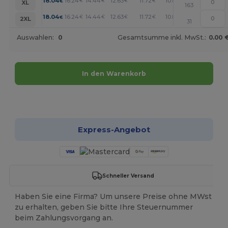
+
18.04
16.24
14.44
12.63
11.72
10.83
€
€
€
€
€
€
XL
163
+
18.04
16.24
14.44
12.63
11.72
10.83
€
€
€
€
€
€
2XL
31
Auswahlen:
0
Gesamtsumme inkl. MwSt.:
0.00 
In den Warenkorb
Jetzt konfigurieren!
Express-Angebot
Schneller Versand
Haben Sie eine Firma? Um unsere Preise ohne MWst
zu erhalten, geben Sie bitte Ihre Steuernummer
beim Zahlungsvorgang an.