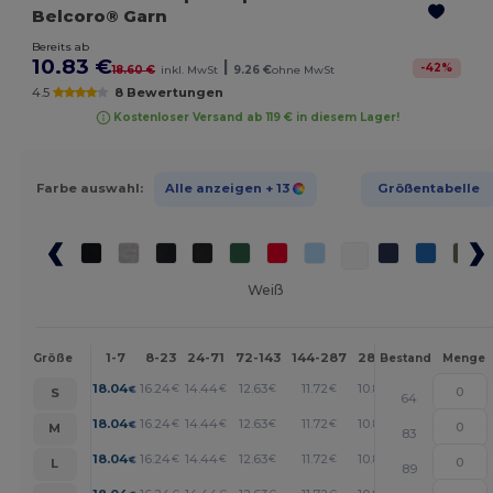
Belcoro® Garn
Bereits ab
10.83 €
|
-
42
%
18.60 €
inkl. MwSt
9.26 €
ohne MwSt
4.5
8 Bewertungen
Kostenloser Versand ab 119 € in diesem Lager!
Farbe auswahl:
Alle anzeigen
+ 13
Größentabelle
Weiß
1-7
8-23
24-71
72-143
144-287
288 +
Mehr
Größe
Bestand
Menge
+
18.04
16.24
14.44
12.63
11.72
10.83
€
€
€
€
€
€
S
64
+
18.04
16.24
14.44
12.63
11.72
10.83
€
€
€
€
€
€
M
83
+
18.04
16.24
14.44
12.63
11.72
10.83
€
€
€
€
€
€
L
89