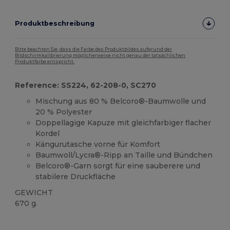
Produktbeschreibung
Bitte beachten Sie, dass die Farbe des Produktbildes aufgrund der
Bildschirmkalibrierung möglicherweise nicht genau der tatsächlichen
Produktfarbe entspricht.
Reference: SS224, 62-208-0, SC270
Mischung aus 80 % Belcoro®-Baumwolle und
20 % Polyester
Doppellagige Kapuze mit gleichfarbiger flacher
Kordel
Kängurutasche vorne für Komfort
Baumwoll/Lycra®-Ripp an Taille und Bündchen
Belcoro®-Garn sorgt für eine sauberere und
stabilere Druckfläche
GEWICHT
670 g.
Anpassbar