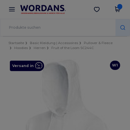
×
Wordans App
App holen
Bessere Preise in der App!
Startseite
Basic Kleidung | Accessoires
Pullover & Fleece
Hoodies
Herren
Fruit of the Loom SC244C
W1
Versand in