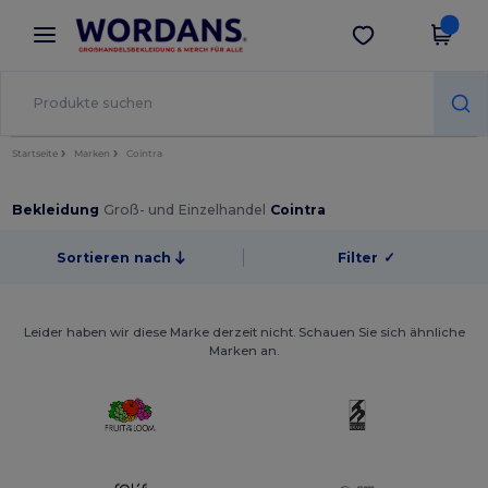
×
Wordans App
App holen
Bessere Preise in der App!
Startseite
Marken
Cointra
Bekleidung
Groß- und Einzelhandel
Cointra
Sortieren nach
Filter
✓
Leider haben wir diese Marke derzeit nicht. Schauen Sie sich ähnliche
Marken an.