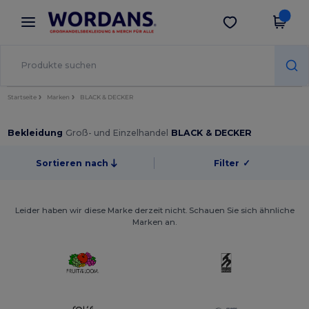
×
Wordans App
App holen
Bessere Preise in der App!
Startseite
Marken
BLACK & DECKER
Bekleidung
Groß- und Einzelhandel
BLACK & DECKER
Sortieren nach
Filter
✓
Leider haben wir diese Marke derzeit nicht. Schauen Sie sich ähnliche
Marken an.