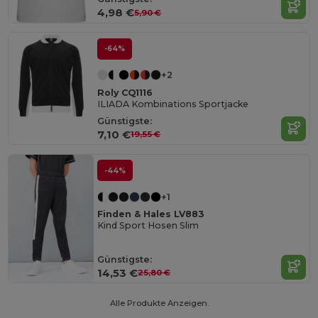
4,98 €
5,90 €
-64%
+2
Roly CQ1116
ILIADA Kombinations Sportjacke
Günstigste:
7,10 €
19,55 €
-44%
+1
Finden & Hales LV883
Kind Sport Hosen Slim
Günstigste:
14,53 €
25,80 €
Alle Produkte Anzeigen.