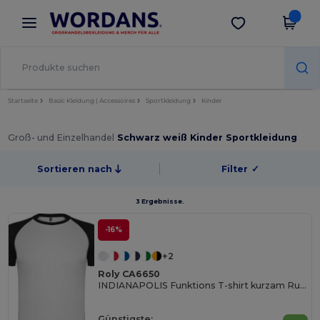
×
Wordans App
App holen
Bessere Preise in der App!
Startseite
Basic Kleidung | Accessoires
Sportkleidung
Kinder
Groß- und Einzelhandel
Schwarz weiß Kinder Sportkleidung
Sortieren nach
Filter
✓
3 Ergebnisse.
-16%
+2
Roly CA6650
INDIANAPOLIS Funktions T-shirt kurzam Rundhals und Raglanärmeln in Kontrastfarbe
Günstigste: