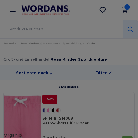
×
Wordans App
App holen
Bessere Preise in der App!
Startseite
Basic Kleidung | Accessoires
Sportkleidung
Kinder
Groß- und Einzelhandel
Rosa Kinder Sportkleidung
Sortieren nach
Filter
✓
2 Ergebnisse.
-42%
SF Mini SM069
Retro-Shorts für Kinder
Organic
Günstigste: