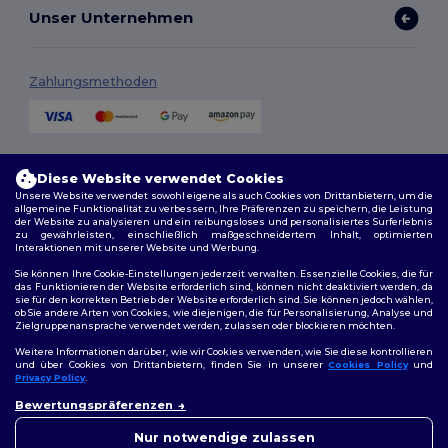
Unser Unternehmen
Zahlungsmethoden
Versandmethoden
Diese Website verwendet Cookies
Unsere Website verwendet sowohl eigene als auch Cookies von Drittanbietern, um die
allgemeine Funktionalität zu verbessern, Ihre Präferenzen zu speichern, die Leistung
der Website zu analysieren und ein reibungsloses und personalisiertes Surferlebnis
zu gewährleisten, einschließlich maßgeschneidertem Inhalt, optimierten
Interaktionen mit unserer Website und Werbung.
Sie können Ihre Cookie-Einstellungen jederzeit verwalten. Essenzielle Cookies, die für
das Funktionieren der Website erforderlich sind, können nicht deaktiviert werden, da
sie für den korrekten Betrieb der Website erforderlich sind. Sie können jedoch wählen,
Folge uns
ob Sie andere Arten von Cookies, wie diejenigen, die für Personalisierung, Analyse und
Zielgruppenansprache verwendet werden, zulassen oder blockieren möchten.
Weitere Informationen darüber, wie wir Cookies verwenden, wie Sie diese kontrollieren
und über Cookies von Drittanbietern, finden Sie in unserer
Cookies Policy
und
Privacy Policy
.
2026. Alle Rechte vorbehalten
👋
Hallo
Bewertungspräferenzen
Allgemeine Geschäftsbedingungen
|
Personalisierungsrichtlinien
|
Wenn Sie Fragen oder
Datenschutzbestimmungen
|
Cookie-Richtlinie
|
Site Map
Bedenken haben, können Sie
Nur notwendige zulassen
uns jederzeit kontaktieren.