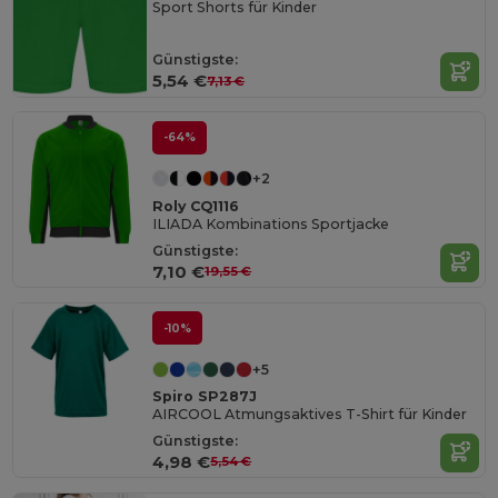
Sport Shorts für Kinder
Günstigste:
5,54 €
7,13 €
-64%
+2
Roly CQ1116
ILIADA Kombinations Sportjacke
Günstigste:
7,10 €
19,55 €
-10%
+5
Spiro SP287J
AIRCOOL Atmungsaktives T-Shirt für Kinder
Günstigste:
4,98 €
5,54 €