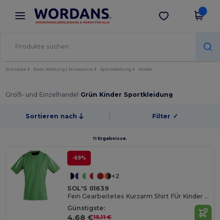
×
Wordans App
App holen
Bessere Preise in der App!
Startseite
Basic Kleidung | Accessoires
Sportkleidung
Kinder
Groß- und Einzelhandel
Grün Kinder Sportkleidung
Sortieren nach
Filter
✓
11 Ergebnisse.
-69%
+2
SOL'S 01639
Fein Gearbeitetes Kurzarm Shirt FÜr Kinder Maracana
Günstigste:
4,68 €
15,11 €