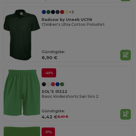
+3
Radsow by Uneek UC116
Children's Ultra Cotton Poloshirt
Günstigste:
6,90 €
-45%
SOL'S 01222
Basic Kindershorts San Siro 2
Günstigste:
4,42 €
6,41 €
-17%