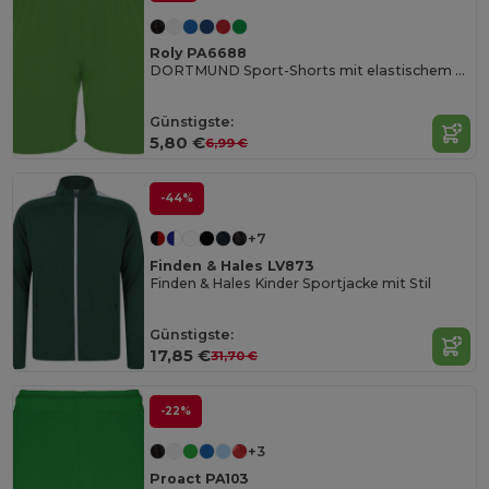
Roly PA6688
DORTMUND Sport-Shorts mit elastischem Bund und innenliegendem Kordelzug und Sicherheitsnähten
Günstigste:
5,80 €
6,99 €
-44%
+7
Finden & Hales LV873
Finden & Hales Kinder Sportjacke mit Stil
Günstigste:
17,85 €
31,70 €
-22%
+3
Proact PA103